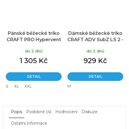
Pánské běžecké triko
Dámské běžecké triko
CRAFT PRO Hypervent
CRAFT ADV SubZ LS 2 -
LS Wind 2 - černá
fialová
do 2 dnů
do 2 dnů
1 305 Kč
929 Kč
DETAIL
DETAIL
S
XL
XXL
M
Popis
Podobné (4)
Hodnocení
Diskuze
Ostatní informace