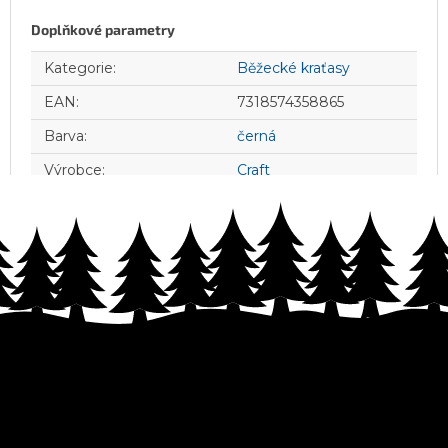
Doplňkové parametry
Kategorie
:
Běžecké kraťasy
EAN
:
7318574358865
Barva
:
černá
Výrobce
:
Craft
Z
á
p
a
t
í