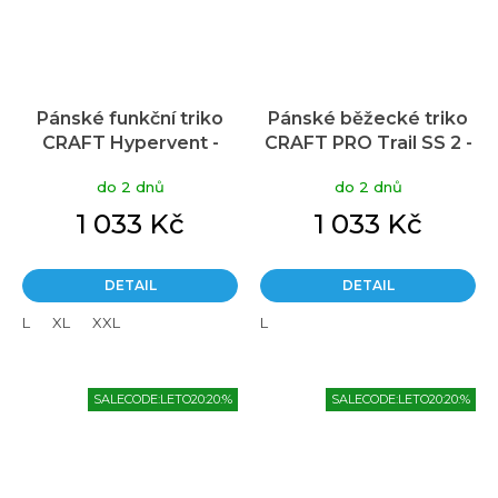
Pánské funkční triko
Pánské běžecké triko
CRAFT Hypervent -
CRAFT PRO Trail SS 2 -
šedá
modrá
do 2 dnů
do 2 dnů
1 033 Kč
1 033 Kč
DETAIL
DETAIL
L
XL
XXL
L
SALECODE:LETO20:20:%
SALECODE:LETO20:20:%