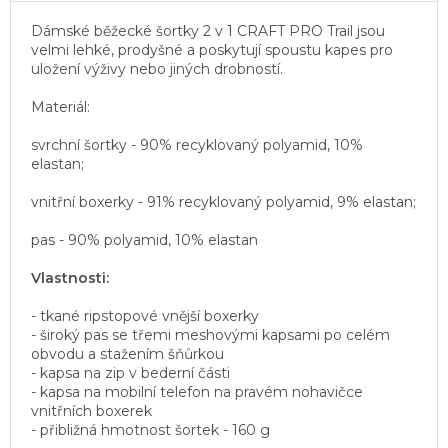
Dámské běžecké šortky 2 v 1 CRAFT PRO Trail jsou
velmi lehké, prodyšné a poskytují spoustu kapes pro
uložení výživy nebo jiných drobností.
Materiál:
svrchní šortky - 90% recyklovaný polyamid, 10%
elastan;
vnitřní boxerky - 91% recyklovaný polyamid, 9% elastan;
pas - 90% polyamid, 10% elastan
Vlastnosti:
- tkané ripstopové vnější boxerky
- široký pas se třemi meshovými kapsami po celém
obvodu a stažením šňůrkou
- kapsa na zip v bederní části
- kapsa na mobilní telefon na pravém nohavičce
vnitřních boxerek
- přibližná hmotnost šortek - 160 g