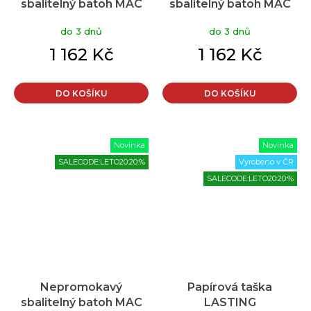
sbalitelný batoh MAC
sbalitelný batoh MAC
IN SAC Travelite černá
IN SAC Travelite khaki
do 3 dnů
do 3 dnů
1 162 Kč
1 162 Kč
DO KOŠÍKU
DO KOŠÍKU
Novinka
Novinka
SALECODE:LETO20:20:%
Vyrobeno v ČR
SALECODE:LETO20:20:%
Nepromokavý
Papírová taška
sbalitelný batoh MAC
LASTING