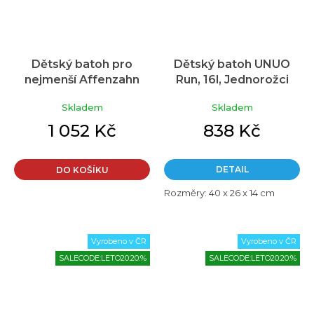
Dětský batoh pro
Dětský batoh UNUO
nejmenší Affenzahn
Run, 16l, Jednorožci
Small Friend Emil
Skladem
Skladem
Elephant - blue
1 052 Kč
838 Kč
DETAIL
DO KOŠÍKU
Rozměry: 40 x 26 x 14 cm
Vyrobeno v ČR
Vyrobeno v ČR
SALECODE:LETO20:20:%
SALECODE:LETO20:20:%