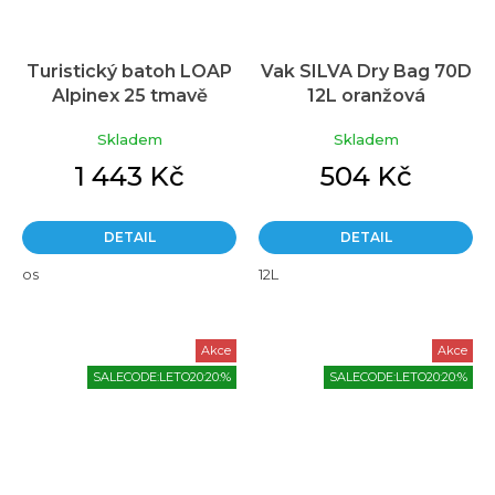
Turistický batoh LOAP
Vak SILVA Dry Bag 70D
Alpinex 25 tmavě
12L oranžová
modrá/zelená
Skladem
Skladem
1 443 Kč
504 Kč
DETAIL
DETAIL
os
12L
Akce
Akce
SALECODE:LETO20:20:%
SALECODE:LETO20:20:%