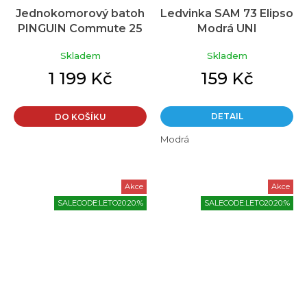
Jednokomorový batoh
Ledvinka SAM 73 Elipso
PINGUIN Commute 25
Modrá UNI
černý
Skladem
Skladem
1 199 Kč
159 Kč
DETAIL
DO KOŠÍKU
Modrá
Akce
Akce
SALECODE:LETO20:20:%
SALECODE:LETO20:20:%