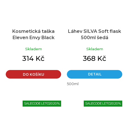
Kosmetická taška
Láhev SILVA Soft flask
Eleven Envy Black
500ml šedá
Skladem
Skladem
314 Kč
368 Kč
DETAIL
DO KOŠÍKU
500ml
SALECODE:LETO20:20:%
SALECODE:LETO20:20:%