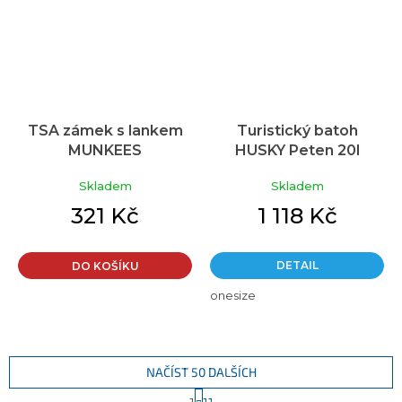
TSA zámek s lankem
Turistický batoh
MUNKEES
HUSKY Peten 20l
modrý
Skladem
Skladem
321 Kč
1 118 Kč
DETAIL
DO KOŠÍKU
onesize
NAČÍST 50 DALŠÍCH
S