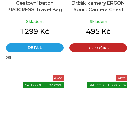
Cestovní batoh
Držák kamery ERGON
PROGRESS Travel Bag
Sport Camera Chest
terakota/tm.modrá/
Mount
Skladem
Skladem
žlutá
1 299 Kč
495 Kč
DETAIL
DO KOŠÍKU
25l
Akce
Akce
SALECODE:LETO20:20:%
SALECODE:LETO20:20:%