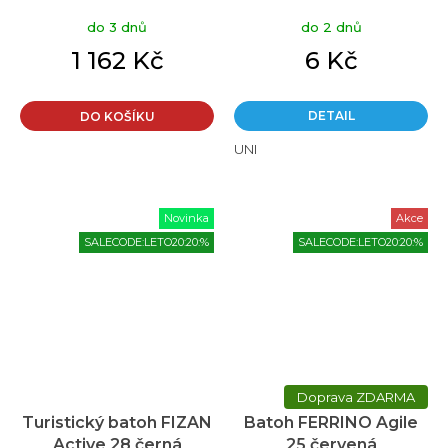
IN SAC Travelite
do 3 dnů
do 2 dnů
oranžová
1 162 Kč
6 Kč
DETAIL
DO KOŠÍKU
UNI
Novinka
Akce
SALECODE:LETO20:20:%
SALECODE:LETO20:20:%
ZDARMA
Turistický batoh FIZAN
Batoh FERRINO Agile
Active 28 černá
25 červená