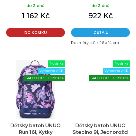
ů
do 3 dnů
do 3 dnů
1 162 Kč
922 Kč
DETAIL
DO KOŠÍKU
Rozměry: 40 x 26 x 14 cm
Novinka
Novinka
Vyrobeno v ČR
Vyrobeno v ČR
SALECODE:LETO20:20:%
SALECODE:LETO20:20:%
Dětský batoh UNUO
Dětský batoh UNUO
Run 16l, Kytky
Stepino 9l, Jednorožci