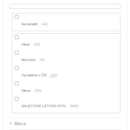
d
u
k
t
Na skladě
41
ů
Akce
23
Novinka
11
Vyrobeno v ČR
22
Sleva
70
SALECODE:LETO20:20:%
509
Barva