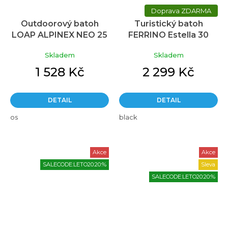
ZDARMA
Outdoorový batoh
Turistický batoh
LOAP ALPINEX NEO 25
FERRINO Estella 30
Béžová/Oranžová
černá
Skladem
Skladem
1 528 Kč
2 299 Kč
DETAIL
DETAIL
os
black
Akce
Akce
SALECODE:LETO20:20:%
Sleva
SALECODE:LETO20:20:%