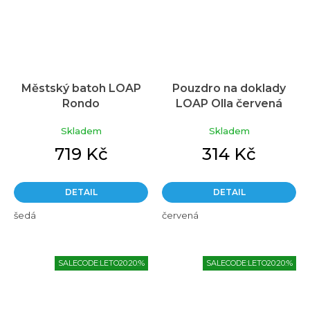
Městský batoh LOAP
Pouzdro na doklady
Rondo
LOAP Olla červená
Skladem
Skladem
719 Kč
314 Kč
DETAIL
DETAIL
šedá
červená
SALECODE:LETO20:20:%
SALECODE:LETO20:20:%