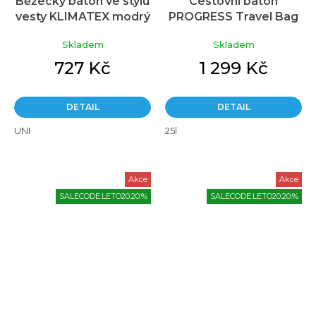
Běžecký batoh ve stylu
Cestovní batoh
vesty KLIMATEX modrý
PROGRESS Travel Bag
antracit
Skladem
Skladem
727 Kč
1 299 Kč
DETAIL
DETAIL
UNI
25l
Akce
Akce
SALECODE:LETO20:20:%
SALECODE:LETO20:20:%