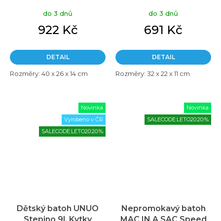
do 3 dnů
do 3 dnů
922 Kč
691 Kč
DETAIL
DETAIL
Rozměry: 40 x 26 x 14 cm
Rozměry: 32 x 22 x 11 cm
Novinka
Novinka
Vyrobeno v ČR
SALECODE:LETO20:20:%
SALECODE:LETO20:20:%
Dětský batoh UNUO
Nepromokavý batoh
Stepino 9l, Kytky
MAC IN A SAC Speed