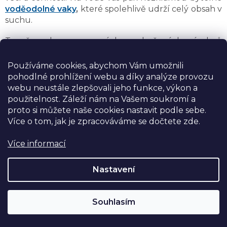
voděodolné vaky
,
které spolehlivě udrží celý obsah v
suchu.
To vše od renomovaných a zkušených výrobců
Husky
,
Northfinder
,
Trimm
,
Kilpi
,
Loap,
Ferrino
a
řady dalších, kteří přesně ví, co na správném batohu
Používáme cookies, abychom Vám umožnili
zaručeně oceníte.
pohodlné prohlížení webu a díky analýze provozu
webu neustále zlepšovali jeho funkce, výkon a
použitelnost.
Záleží nám na Vašem soukromí a
Doprava zdarma
proto si můžete naše cookies nastavit podle sebe.
nad 2500Kč
Více o tom, jak je zpracováváme se dočtete zde.
Více informací
Recenze zákazníků
tisíce ověřených recenzí
Nastavení
Kvalitní produkty
Souhlasím
vyrobené v Česku