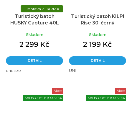
ZDARMA
Turistický batoh
Turistický batoh KILPI
HUSKY Capture 40L
Rise 30l černý
růžový
Skladem
Skladem
2 299 Kč
2 199 Kč
DETAIL
DETAIL
onesize
UNI
Akce
Akce
SALECODE:LETO20:20:%
SALECODE:LETO20:20:%