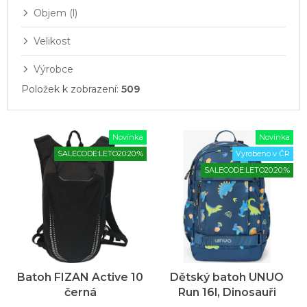
Objem (l)
Velikost
Výrobce
Položek k zobrazení:
509
V
Novinka
Novinka
ý
SALECODE:LETO20:20:%
Vyrobeno v ČR
p
SALECODE:LETO20:20:%
i
s
p
r
o
d
u
Batoh FIZAN Active 10
Dětský batoh UNUO
k
černá
Run 16l, Dinosauři
t