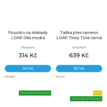
Pouzdro na doklady
Taška přes rameno
LOAP Olla modrá
LOAP Tinny Tote černá
Skladem
Skladem
314 Kč
639 Kč
DETAIL
DETAIL
Modrá
černá
SALECODE:LETO20:20:%
Sleva
SALECODE:LETO20:20:%