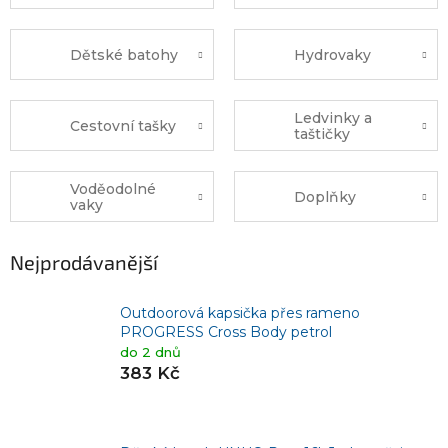
Dětské batohy
Hydrovaky
Ledvinky a
Cestovní tašky
taštičky
Voděodolné
Doplňky
vaky
Nejprodávanější
Outdoorová kapsička přes rameno
PROGRESS Cross Body petrol
do 2 dnů
383 Kč