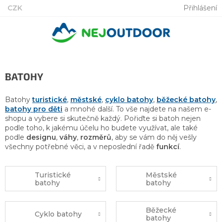
Přejít
CZK
Přihlášení
na
obsah
BATOHY
Batohy
turistické
,
městské
,
cyklo batohy
,
běžecké batohy
,
batohy pro děti
a mnohé další. To vše najdete na našem e-
shopu a vybere si skutečně každý. Pořiďte si batoh nejen
podle toho, k jakému účelu ho budete využívat, ale také
podle
designu
,
váhy
,
rozměrů
, aby se vám do něj vešly
všechny potřebné věci, a v neposlední řadě
funkcí
.
Turistické
Městské
batohy
batohy
Běžecké
Cyklo batohy
batohy