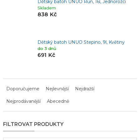
Dětský batoh UNUO Run, 16l, Jednorožci
Skladem
838 Kč
Dětský batoh UNUO Stepino, 9l, Květiny
do 3 dnů
691 Kč
Ř
a
Doporučujeme
Nejlevnější
Nejdražší
z
Nejprodávanější
Abecedně
e
n
í
p
r
o