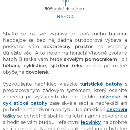
1
11
t
O
r
509
položek celkem
v
á
l
NAHORU
n
á
k
o
d
v
a
Sbalte se na své výpravy do pořádného
batohu
.
á
c
Neobejde se bez něj žádná outdoorová výbava a
n
í
poskytne vám
dostatečný prostor
na všechny
í
p
důležité věci. A to nejen na horách! Vhodně zvolený
r
batoh či taška vám bude
skvělým pomocníkem
i při
v
běhání, cyklistice, sjíždění řeky
anebo při úplně
k
y
obyčejné
dovolené
.
v
ý
Vyzkoušejte například klasické
turistické batohy
s
p
propracovaným zádovým systémem, který oceníte
i
zejména při výšlapech do hor. Lehké
běžecké
či
s
cyklistické batohy
zase skvěle sedí a nepřekáží ani
u
při hodně intenzivním pohybu. Do praktické
cestovní
tašky
se pohodlně sbalíte na letní i zimní dovolenou
a hodit se vám budou i efektivní
ledvinky
na drobné
věci a cennosti. Na vodě vás pak nezklamou bytelné