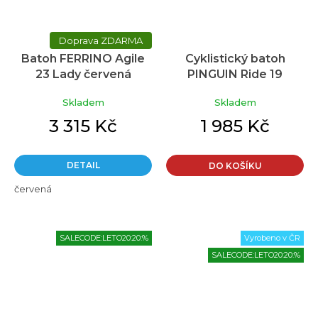
ZDARMA
Batoh FERRINO Agile
Cyklistický batoh
23 Lady červená
PINGUIN Ride 19
červený
Skladem
Skladem
3 315 Kč
1 985 Kč
DETAIL
DO KOŠÍKU
červená
SALECODE:LETO20:20:%
Vyrobeno v ČR
SALECODE:LETO20:20:%