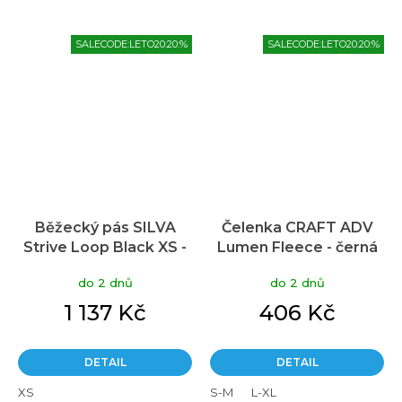
SALECODE:LETO20:20:%
SALECODE:LETO20:20:%
Běžecký pás SILVA
Čelenka CRAFT ADV
Strive Loop Black XS -
Lumen Fleece - černá
černá
do 2 dnů
do 2 dnů
1 137 Kč
406 Kč
DETAIL
DETAIL
XS
S-M
L-XL