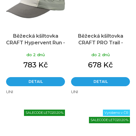
Běžecká kšiltovka
Běžecká kšiltovka
CRAFT Hypervent Run -
CRAFT PRO Trail -
šedá
béžová
do 2 dnů
do 2 dnů
783 Kč
678 Kč
DETAIL
DETAIL
UNI
UNI
SALECODE:LETO20:20:%
Vyrobeno v ČR
SALECODE:LETO20:20:%