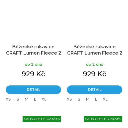
Běžecké rukavice
Běžecké rukavice
CRAFT Lumen Fleece 2
CRAFT Lumen Fleece 2
- černá
- žlutá
do 2 dnů
do 2 dnů
929 Kč
929 Kč
DETAIL
DETAIL
XS
S
M
L
XL
XS
S
M
L
XL
SALECODE:LETO20:20:%
SALECODE:LETO20:20:%