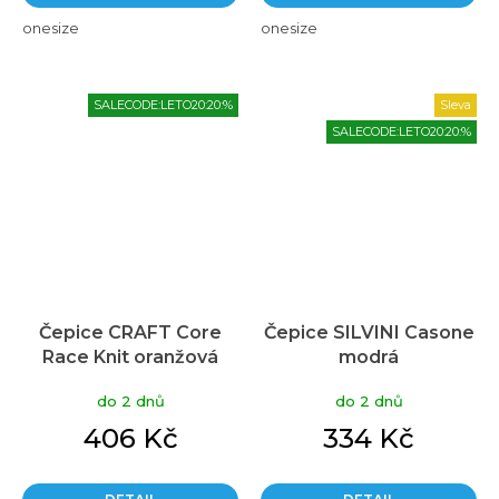
onesize
onesize
SALECODE:LETO20:20:%
Sleva
SALECODE:LETO20:20:%
Čepice CRAFT Core
Čepice SILVINI Casone
Race Knit oranžová
modrá
do 2 dnů
do 2 dnů
406 Kč
334 Kč