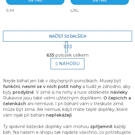
DETAIL
DETAIL
S-M
L/XL
NAČÍST 50 DALŠÍCH
S
1
13
t
O
r
635
položek celkem
v
á
l
NAHORU
n
á
k
o
d
v
a
Nejde běhat jen tak v obyčejných ponožkách. Musejí být
á
c
funkční
,
nesmí se v nich potit nohy
a tudíž je záhodno, aby
n
í
byly
prodyšné
. V zimě si na nohy a ruce oblékněte
návleky
.
í
p
Rukavice jsou také velmi užitečným doplňkem.
O čepicích a
r
čelenkách
ani nemluvě. I při běhání vám v třeskuté zimě
v
může být zima. Ale nemusí, když máte teplé doplňky, které
k
vám nijak při běhání
nepřekážejí
.
y
v
Ty správné běžecké doplňky vám mohou
zpříjemnit
každý
ý
běh. Na našem e-shopu tak najdete všechno, co potřebujete.