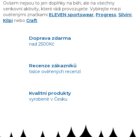
p
Ovšem nejsou to jen doplňky na běh, ale na všechny
i
venkovní aktivity, které rádi provozujete. Vybírejte mezi
s
ověřenými značkami
ELEVEN
sportswear
,
Progress
,
Silvini
,
u
Kilpi
nebo
Craft
.
Doprava zdarma
nad 2500Kč
Recenze zákazníků
tisíce ověřených recenzí
Kvalitní produkty
vyrobené v Česku
Vrácení zboží
bez problémů do 14 dnů