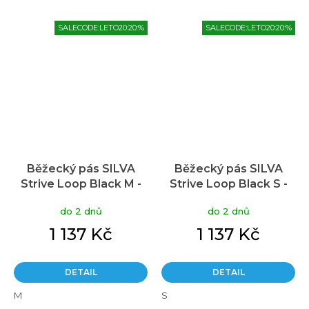
SALECODE:LETO20:20:%
SALECODE:LETO20:20:%
Běžecký pás SILVA
Běžecký pás SILVA
Strive Loop Black M -
Strive Loop Black S -
černá
černá
do 2 dnů
do 2 dnů
1 137 Kč
1 137 Kč
DETAIL
DETAIL
M
S