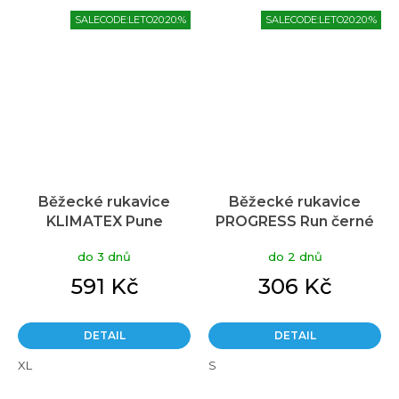
SALECODE:LETO20:20:%
SALECODE:LETO20:20:%
Běžecké rukavice
Běžecké rukavice
KLIMATEX Pune
PROGRESS Run černé
černá/modrá
do 3 dnů
do 2 dnů
591 Kč
306 Kč
DETAIL
DETAIL
XL
S