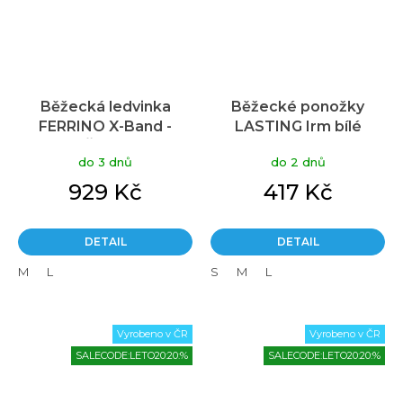
Běžecká ledvinka
Běžecké ponožky
FERRINO X-Band -
LASTING Irm bílé
Černá
do 3 dnů
do 2 dnů
929 Kč
417 Kč
DETAIL
DETAIL
M
L
S
M
L
Vyrobeno v ČR
Vyrobeno v ČR
SALECODE:LETO20:20:%
SALECODE:LETO20:20:%