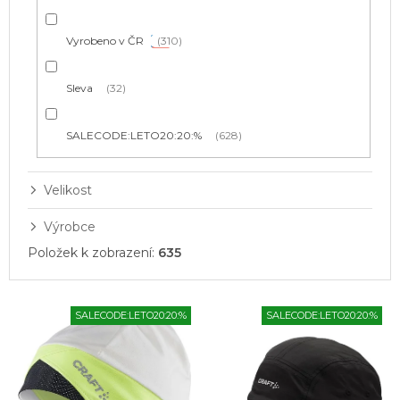
Vyrobeno v ČR
310
Sleva
32
SALECODE:LETO20:20:%
628
Velikost
Výrobce
Položek k zobrazení:
635
V
SALECODE:LETO20:20:%
SALECODE:LETO20:20:%
ý
p
i
s