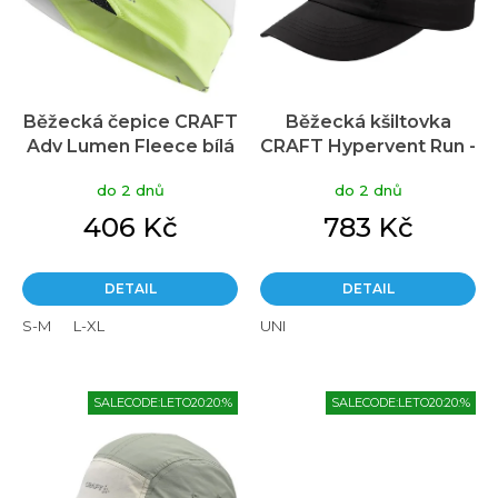
p
r
o
d
u
Běžecká čepice CRAFT
Běžecká kšiltovka
k
Adv Lumen Fleece bílá
CRAFT Hypervent Run -
t
černá
ů
do 2 dnů
do 2 dnů
406 Kč
783 Kč
DETAIL
DETAIL
S-M
L-XL
UNI
SALECODE:LETO20:20:%
SALECODE:LETO20:20:%