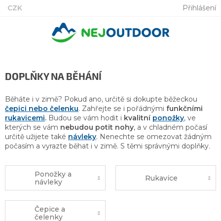
Přejít
CZK
Přihlášení
na
obsah
DOPLŇKY NA BĚHÁNÍ
Běháte i v zimě? Pokud ano, určitě si dokupte běžeckou
čepici nebo čelenku
. Zahřejte se i pořádnými
funkčními
rukavicemi
.
Budou se vám hodit i
kvalitní
ponožky
, ve
kterých se vám
nebudou potit nohy
, a v chladném počasí
určitě užijete také
návleky
. Nenechte se omezovat žádným
počasím a vyrazte běhat i v zimě. S těmi správnými doplňky.
Ponožky a
Rukavice
návleky
Čepice a
čelenky