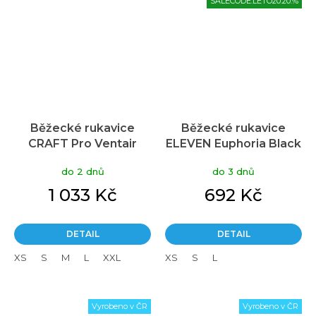
SALECODE:LETO20:20:%
Běžecké rukavice
Běžecké rukavice
CRAFT Pro Ventair
ELEVEN Euphoria Black
Wind černé
černá
do 2 dnů
do 3 dnů
1 033 Kč
692 Kč
DETAIL
DETAIL
XS
S
M
L
XXL
XS
S
L
Vyrobeno v ČR
Vyrobeno v ČR