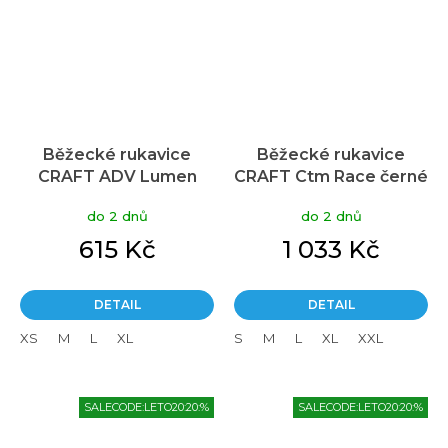
Běžecké rukavice
Běžecké rukavice
CRAFT ADV Lumen
CRAFT Ctm Race černé
Hybrid - žlutá
do 2 dnů
do 2 dnů
615 Kč
1 033 Kč
DETAIL
DETAIL
XS
M
L
XL
S
M
L
XL
XXL
SALECODE:LETO20:20:%
SALECODE:LETO20:20:%