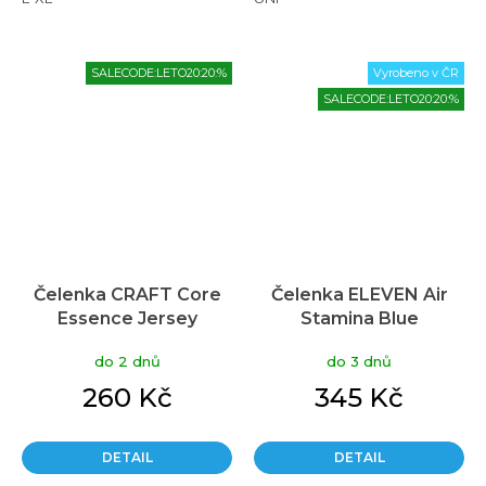
SALECODE:LETO20:20:%
Vyrobeno v ČR
SALECODE:LETO20:20:%
Čelenka CRAFT Core
Čelenka ELEVEN Air
Essence Jersey
Stamina Blue
oranžová
do 2 dnů
do 3 dnů
260 Kč
345 Kč
DETAIL
DETAIL