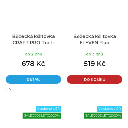
Běžecká kšiltovka
Běžecká kšiltovka
CRAFT PRO Trail -
ELEVEN Fluo
černá
do 2 dnů
do 3 dnů
678 Kč
519 Kč
DETAIL
DO KOŠÍKU
UNI
Vyrobeno v ČR
Vyrobeno v ČR
SALECODE:LETO20:20:%
SALECODE:LETO20:20:%