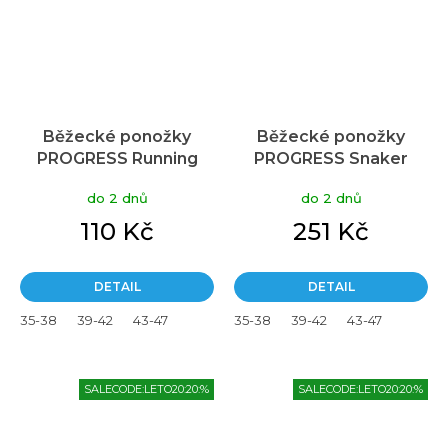
Běžecké ponožky
Běžecké ponožky
PROGRESS Running
PROGRESS Snaker
Sox reflexní žlutá/šedá
Sport Sox bílé
do 2 dnů
do 2 dnů
110 Kč
251 Kč
DETAIL
DETAIL
35-38
39-42
43-47
35-38
39-42
43-47
SALECODE:LETO20:20:%
SALECODE:LETO20:20:%