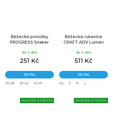
Běžecké ponožky
Běžecké rukavice
PROGRESS Snaker
CRAFT ADV Lumen
Sport Sox černé
Fleece - žlutá
do 2 dnů
do 2 dnů
251 Kč
511 Kč
DETAIL
DETAIL
35-38
39-42
43-47
XS
S
M
L
SALECODE:LETO20:20:%
SALECODE:LETO20:20:%