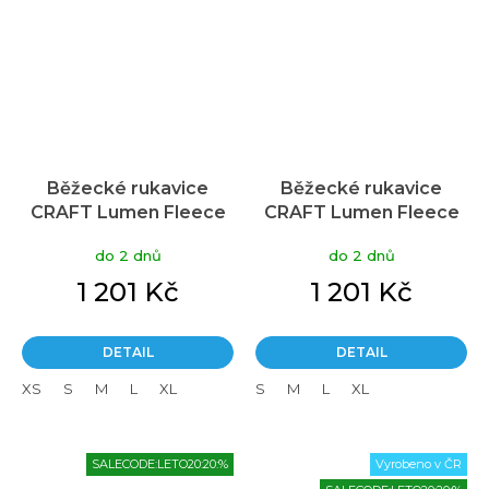
Běžecké rukavice
Běžecké rukavice
CRAFT Lumen Fleece
CRAFT Lumen Fleece
Hybrid 2 - černá
Hybrid 2 - žlutá
do 2 dnů
do 2 dnů
1 201 Kč
1 201 Kč
DETAIL
DETAIL
XS
S
M
L
XL
S
M
L
XL
SALECODE:LETO20:20:%
Vyrobeno v ČR