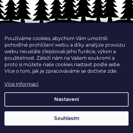
Z
á
p
Používáme cookies, abychom Vám umožnili
a
pohodlné prohlížení webu a díky analýze provozu
t
webu neustále zlepšovali jeho funkce, výkon a
í
použitelnost.
Záleží nám na Vašem soukromí a
proto si můžete naše cookies nastavit podle sebe.
Více o tom, jak je zpracováváme se dočtete zde.
Kontakt
Více informací
info
@
nejoutdoor.cz
Nastavení
732 341 581
Nejoutdoor.cz
Souhlasím
nejoutdoor.cz