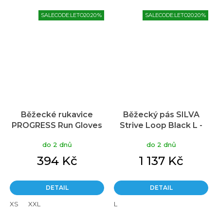
SALECODE:LETO20:20:%
SALECODE:LETO20:20:%
Běžecké rukavice
Běžecký pás SILVA
PROGRESS Run Gloves
Strive Loop Black L -
černá
černá
do 2 dnů
do 2 dnů
394 Kč
1 137 Kč
DETAIL
DETAIL
XS
XXL
L