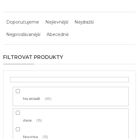
Ř
a
Doporučujeme
Nejlevnější
Nejdražší
z
Nejprodávanější
Abecedně
e
n
í
p
r
o
d
u
k
t
Na skladě
69
ů
Akce
15
Novinka
15