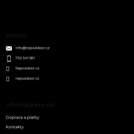
t
í
Kontakt
info
@
nejoutdoor.cz
732 341 581
Nejoutdoor.cz
nejoutdoor.cz
Informace pro vás
Doprava a platby
Kontakty