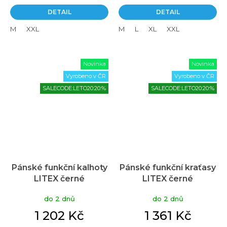
DETAIL
DETAIL
M
XXL
M
L
XL
XXL
Novinka
Novinka
Vyrobeno v ČR
Vyrobeno v ČR
SALECODE:LETO20:20:%
SALECODE:LETO20:20:%
Pánské funkční kalhoty
Pánské funkční kraťasy
LITEX černé
LITEX černé
do 2 dnů
do 2 dnů
1 202 Kč
1 361 Kč