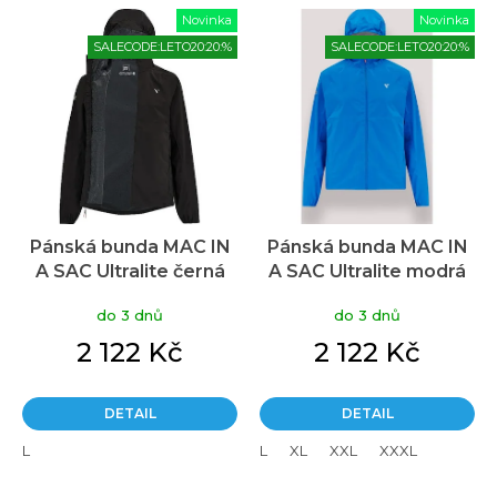
V
Novinka
Novinka
ý
SALECODE:LETO20:20:%
SALECODE:LETO20:20:%
p
i
s
p
r
o
d
u
Pánská bunda MAC IN
Pánská bunda MAC IN
k
A SAC Ultralite černá
A SAC Ultralite modrá
t
ů
do 3 dnů
do 3 dnů
2 122 Kč
2 122 Kč
DETAIL
DETAIL
L
L
XL
XXL
XXXL