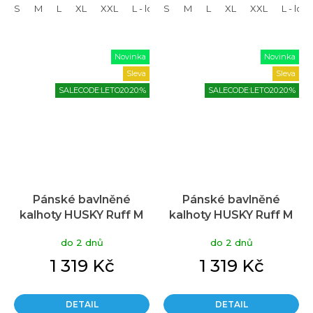
S
M
L
XL
XXL
L - long
S
XL - long
M
L
XL
XXL - long
XXL
L - lon
Novinka
Novinka
Sleva
Sleva
SALECODE:LETO20:20:%
SALECODE:LETO20:20:%
Pánské bavlněné
Pánské bavlněné
kalhoty HUSKY Ruff M
kalhoty HUSKY Ruff M
černé
faded zelené
do 2 dnů
do 2 dnů
1 319 Kč
1 319 Kč
DETAIL
DETAIL