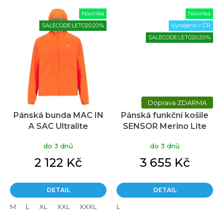
Novinka
Novinka
SALECODE:LETO20:20:%
Vyrobeno v ČR
SALECODE:LETO20:20:%
ZDARMA
Pánská bunda MAC IN
Pánská funkční košile
A SAC Ultralite
SENSOR Merino Lite
oranžová
modrá
do 3 dnů
do 3 dnů
2 122 Kč
3 655 Kč
DETAIL
DETAIL
M
L
XL
XXL
XXXL
L