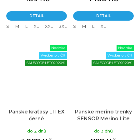
DETAIL
DETAIL
S
M
L
XL
XXL
3XL
S
M
L
XL
Novinka
Novinka
Vyrobeno v ČR
Vyrobeno v ČR
SALECODE:LETO20:20:%
SALECODE:LETO20:20:%
Pánské kraťasy LITEX
Pánské merino trenky
černé
SENSOR Merino Lite
šedé
do 2 dnů
do 3 dnů