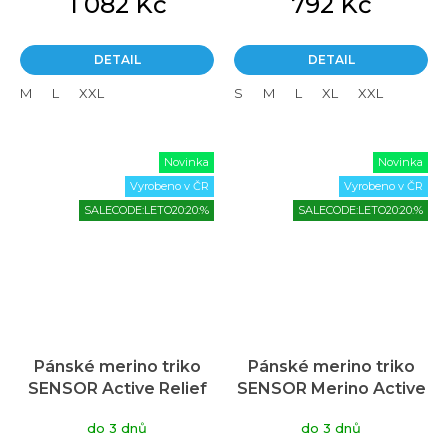
1 082 Kč
792 Kč
DETAIL
DETAIL
M
L
XXL
S
M
L
XL
XXL
Novinka
Novinka
Vyrobeno v ČR
Vyrobeno v ČR
SALECODE:LETO20:20:%
SALECODE:LETO20:20:%
Pánské merino triko
Pánské merino triko
SENSOR Active Relief
SENSOR Merino Active
modré
Hiking zelené
do 3 dnů
do 3 dnů