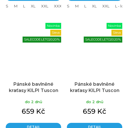
S
M
L
XL
XXL
XXXL
S
L - long
M
L
XL - long
XL
XXL
XXL - lon
L - lon
Novinka
Novinka
Sleva
Sleva
SALECODE:LETO20:20:%
SALECODE:LETO20:20:%
Pánské bavlněné
Pánské bavlněné
kraťasy KILPI Tuscon
kraťasy KILPI Tuscon
černé
zelené
do 2 dnů
do 2 dnů
659 Kč
659 Kč
DETAIL
DETAIL