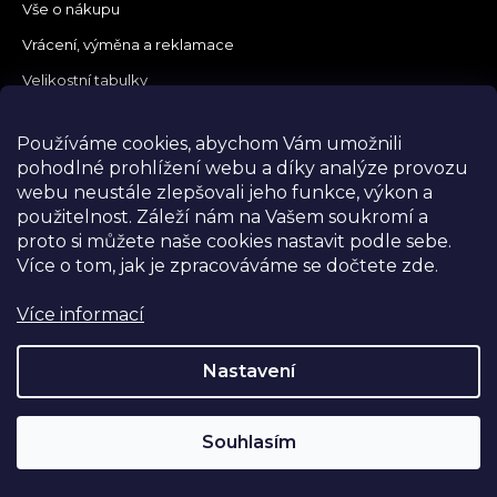
Vše o nákupu
Vrácení, výměna a reklamace
Velikostní tabulky
Obchodní podmínky
Používáme cookies, abychom Vám umožnili
Podmínky ochrany osobních údajů
pohodlné prohlížení webu a díky analýze provozu
Prodávané značky
webu neustále zlepšovali jeho funkce, výkon a
použitelnost.
Záleží nám na Vašem soukromí a
Napište nám
proto si můžete naše cookies nastavit podle sebe.
Více o tom, jak je zpracováváme se dočtete zde.
Více informací
Nastavení
Souhlasím