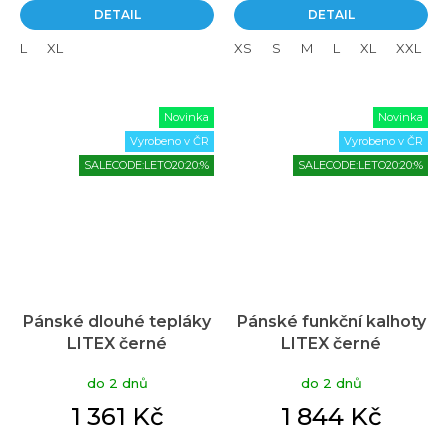
DETAIL
DETAIL
L
XL
XS
S
M
L
XL
XXL
Novinka
Novinka
Vyrobeno v ČR
Vyrobeno v ČR
SALECODE:LETO20:20:%
SALECODE:LETO20:20:%
Pánské dlouhé tepláky
Pánské funkční kalhoty
LITEX černé
LITEX černé
do 2 dnů
do 2 dnů
1 361 Kč
1 844 Kč