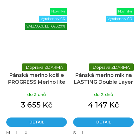
Novinka
Novinka
Vyrobeno v ČR
Vyrobeno v ČR
SALECODE:LETO20:20:%
ZDARMA
ZDARMA
Pánská merino košile
Pánská merino mikina
PROGRESS Merino lite
LASTING Double Layer
šedá
černá
do 3 dnů
do 2 dnů
3 655 Kč
4 147 Kč
DETAIL
DETAIL
M
L
XL
S
L