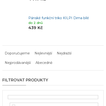
Pánské funkční triko KILPI Dima bílé
do 2 dnů
439 Kč
Ř
a
Doporučujeme
Nejlevnější
Nejdražší
z
Nejprodávanější
Abecedně
e
n
í
p
r
o
d
u
k