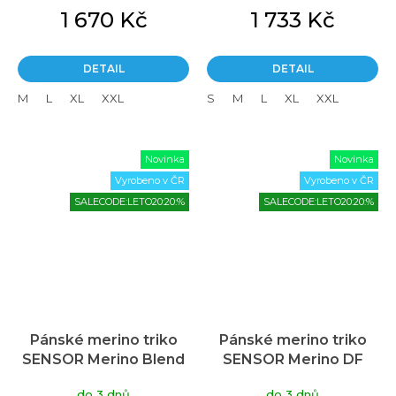
1 670 Kč
1 733 Kč
DETAIL
DETAIL
M
L
XL
XXL
S
M
L
XL
XXL
Novinka
Novinka
Vyrobeno v ČR
Vyrobeno v ČR
SALECODE:LETO20:20:%
SALECODE:LETO20:20:%
Pánské merino triko
Pánské merino triko
SENSOR Merino Blend
SENSOR Merino DF
Elements černé
zelené
do 3 dnů
do 3 dnů