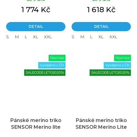
1 774 Kč
1 618 Kč
DETAIL
DETAIL
S
M
L
XL
XXL
S
M
L
XL
XXL
Novinka
Novinka
Vyrobeno v ČR
Vyrobeno v ČR
SALECODE:LETO20:20:%
SALECODE:LETO20:20:%
Pánské merino triko
Pánské merino triko
SENSOR Merino lite
SENSOR Merino Lite
šedé
šedé