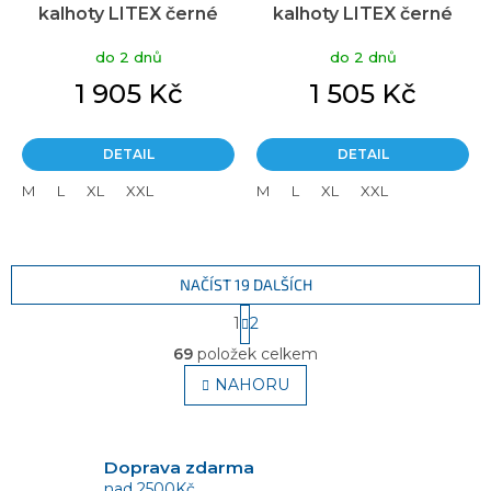
kalhoty LITEX černé
kalhoty LITEX černé
do 2 dnů
do 2 dnů
1 905 Kč
1 505 Kč
DETAIL
DETAIL
M
L
XL
XXL
M
L
XL
XXL
NAČÍST 19 DALŠÍCH
S
1
2
t
O
r
69
položek celkem
v
á
l
NAHORU
n
á
k
o
d
v
a
á
c
Doprava zdarma
n
í
nad 2500Kč