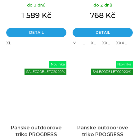
do 3 dnů
do 2 dnů
1 589 Kč
768 Kč
DETAIL
DETAIL
XL
M
L
XL
XXL
XXXL
Novinka
Novinka
SALECODE:LETO20:20:%
SALECODE:LETO20:20:%
Pánské outdoorové
Pánské outdoorové
triko PROGRESS
triko PROGRESS