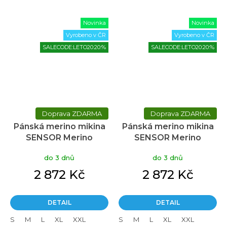
Novinka
Novinka
Vyrobeno v ČR
Vyrobeno v ČR
SALECODE:LETO20:20:%
SALECODE:LETO20:20:%
ZDARMA
ZDARMA
Pánská merino mikina
Pánská merino mikina
SENSOR Merino
SENSOR Merino
Extreme Up černá
Extreme Up červená
do 3 dnů
do 3 dnů
2 872 Kč
2 872 Kč
DETAIL
DETAIL
S
M
L
XL
XXL
S
M
L
XL
XXL