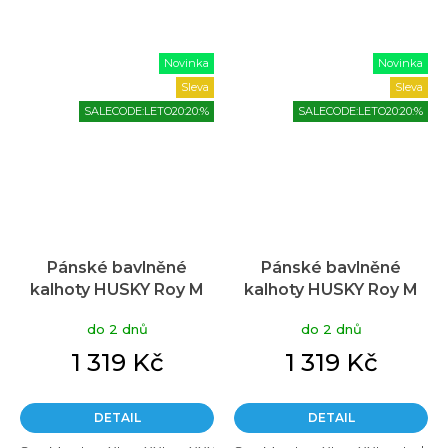
Novinka
Novinka
Sleva
Sleva
SALECODE:LETO20:20:%
SALECODE:LETO20:20:%
Pánské bavlněné
Pánské bavlněné
kalhoty HUSKY Roy M
kalhoty HUSKY Roy M
béžové
černé
do 2 dnů
do 2 dnů
1 319 Kč
1 319 Kč
DETAIL
DETAIL