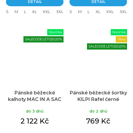
DETAIL
DETAIL
S
M
L
XL
XXL
3XL
S
M
L
XL
XXL
3XL
Novinka
Novinka
SALECODE:LETO20:20:%
Sleva
SALECODE:LETO20:20:%
Pánské běžecké
Pánské běžecké šortky
kalhoty MAC IN A SAC
KILPI Rafel černé
Ultralite černé
do 3 dnů
do 2 dnů
2 122 Kč
769 Kč