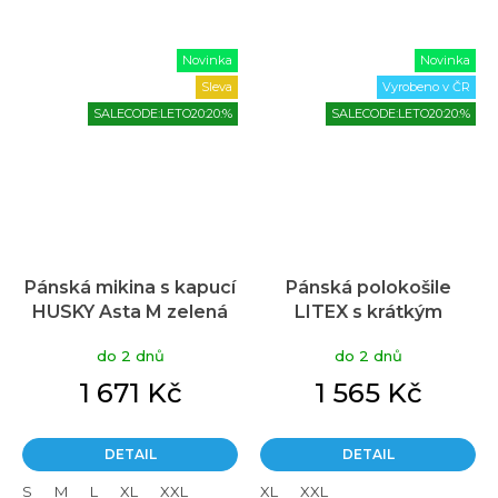
Novinka
Novinka
Sleva
Vyrobeno v ČR
SALECODE:LETO20:20:%
SALECODE:LETO20:20:%
Pánská mikina s kapucí
Pánská polokošile
HUSKY Asta M zelená
LITEX s krátkým
rukávem béžová
do 2 dnů
do 2 dnů
1 671 Kč
1 565 Kč
DETAIL
DETAIL
S
M
L
XL
XXL
XL
XXL