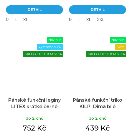
DETAIL
DETAIL
M
L
XL
M
L
XL
XXL
Novinka
Novinka
Vyrobeno v ČR
Sleva
SALECODE:LETO20:20:%
SALECODE:LETO20:20:%
Pánské funkční legíny
Pánské funkční triko
LITEX krátké černé
KILPI Dima bílé
do 2 dnů
do 2 dnů
752 Kč
439 Kč