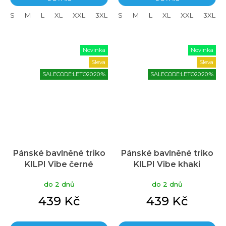
S
M
L
XL
XXL
3XL
S
M
L
XL
XXL
3XL
Novinka
Novinka
Sleva
Sleva
SALECODE:LETO20:20:%
SALECODE:LETO20:20:%
Pánské bavlněné triko
Pánské bavlněné triko
KILPI Vibe černé
KILPI Vibe khaki
do 2 dnů
do 2 dnů
439 Kč
439 Kč