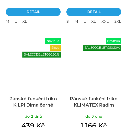
DETAIL
DETAIL
M
L
XL
S
M
L
XL
XXL
3XL
Novinka
Novinka
Sleva
SALECODE:LETO20:20:%
SALECODE:LETO20:20:%
Pánské funkční triko
Pánské funkční triko
KILPI Dima černé
KLIMATEX Radim
Thermocool
do 2 dnů
do 3 dnů
černošedá
439 Kč
1 166 Kč