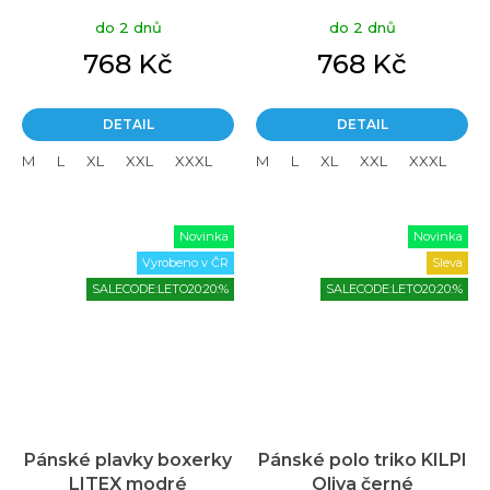
Aromatic KCT
Aromatic Nepal
do 2 dnů
do 2 dnů
oranžové
oranžové
768 Kč
768 Kč
DETAIL
DETAIL
M
L
XL
XXL
XXXL
M
L
XL
XXL
XXXL
Novinka
Novinka
Vyrobeno v ČR
Sleva
SALECODE:LETO20:20:%
SALECODE:LETO20:20:%
Pánské plavky boxerky
Pánské polo triko KILPI
LITEX modré
Oliva černé