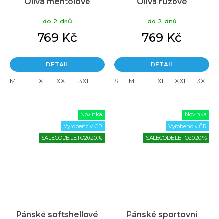
Oliva mentolové
Oliva růžové
do 2 dnů
do 2 dnů
769 Kč
769 Kč
DETAIL
DETAIL
M
L
XL
XXL
3XL
S
M
L
XL
XXL
3XL
Novinka
Novinka
Vyrobeno v ČR
Vyrobeno v ČR
SALECODE:LETO20:20:%
SALECODE:LETO20:20:%
Pánské softshellové
Pánské sportovní