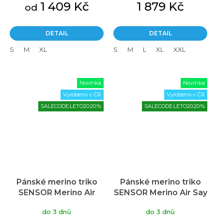
1 409 Kč
1 879 Kč
od
DETAIL
DETAIL
S
M
XL
S
M
L
XL
XXL
Novinka
Novinka
Vyrobeno v ČR
Vyrobeno v ČR
SALECODE:LETO20:20:%
SALECODE:LETO20:20:%
Pánské merino triko
Pánské merino triko
SENSOR Merino Air
SENSOR Merino Air Say
modré
yes žluté
do 3 dnů
do 3 dnů