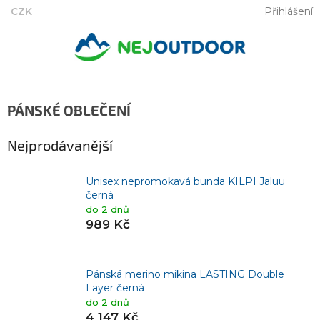
Přejít
CZK
Přihlášení
na
obsah
PÁNSKÉ OBLEČENÍ
Nejprodávanější
Unisex nepromokavá bunda KILPI Jaluu
černá
do 2 dnů
989 Kč
Pánská merino mikina LASTING Double
Layer černá
do 2 dnů
4 147 Kč