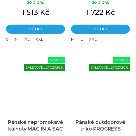
do 3 dnů
do 3 dnů
1 513 Kč
1 722 Kč
DETAIL
DETAIL
S
M
XL
XXL
M
L
XXL
Novinka
Novinka
SALECODE:LETO20:20:%
SALECODE:LETO20:20:%
Pánské nepromokavé
Pánské outdoorové
kalhoty MAC IN A SAC
triko PROGRESS
Explorer černá
Aromatic KCT modré