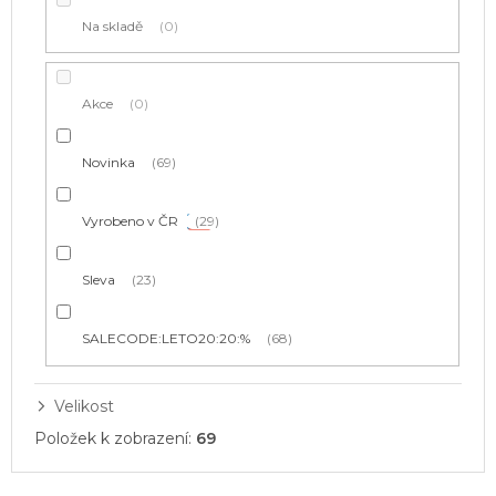
t
Na skladě
0
ů
Akce
0
Novinka
69
Vyrobeno v ČR
29
Sleva
23
SALECODE:LETO20:20:%
68
Velikost
Položek k zobrazení:
69