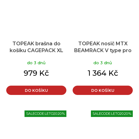
TOPEAK brašna do
TOPEAK nosič MTX
košíku CAGEPACK XL
BEAMRACK V type pro
černá/šedá
větší rám
do 3 dnů
do 3 dnů
979 Kč
1 364 Kč
DO KOŠÍKU
DO KOŠÍKU
SALECODE:LETO20:20:%
SALECODE:LETO20:20:%