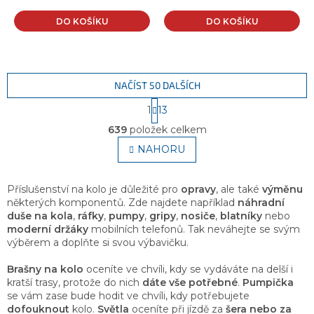
DO KOŠÍKU
DO KOŠÍKU
NAČÍST 50 DALŠÍCH
S
1
13
t
O
r
639
položek celkem
v
á
l
NAHORU
n
á
k
o
d
v
a
Příslušenství na kolo je důležité pro
opravy
, ale také
výměnu
á
c
některých komponentů. Zde najdete například
náhradní
n
í
duše na kola
,
ráfky
,
pumpy
,
gripy
,
nosiče
,
blatníky
nebo
í
p
moderní držáky
mobilních telefonů. Tak neváhejte se svým
r
výběrem a doplňte si svou výbavičku.
v
k
Brašny na kolo
oceníte ve chvíli, kdy se vydáváte na delší i
y
kratší trasy, protože do nich
dáte vše potřebné
.
Pumpička
v
se vám zase bude hodit ve chvíli, kdy potřebujete
ý
dofouknout
kolo.
Světla
oceníte při jízdě za
šera nebo za