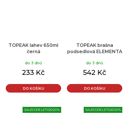
TOPEAK lahev 650ml
TOPEAK brašna
černá
podsedlová ELEMENTA
SEATBAG Slim zelená
do 3 dnů
do 3 dnů
M
233 Kč
542 Kč
DO KOŠÍKU
DO KOŠÍKU
SALECODE:LETO20:20:%
SALECODE:LETO20:20:%