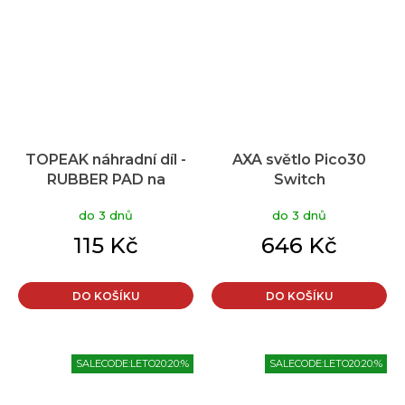
TOPEAK náhradní díl -
AXA světlo Pico30
RUBBER PAD na
Switch
Tetrarack R2 4ks
do 3 dnů
do 3 dnů
115 Kč
646 Kč
DO KOŠÍKU
DO KOŠÍKU
SALECODE:LETO20:20:%
SALECODE:LETO20:20:%