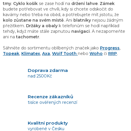
p
tmy
.
Cyklo košík
se zase hodí na
držení lahve
.
Zámek
i
budete potřebovat ve chvíli, kdy si chcete odskočit do
s
kavárny nebo třeba na oběd, a potřebujete mít jistotu, že
u
kolo zůstane na svém místě
. Ani
blatníky
nejsou žádným
přežitkem.
Držáky a obaly
k telefonům se hodí například
tehdy, když máte stále zapnutou
navigaci
. A nezapomeňte
ani na
tachometr
.
Sáhněte do sortimentu oblíbených značek jako
Progress
,
Topeak
,
Klimatex
,
Axa
,
Wolf Tooth
nebo
Woho
či
RRP
.
Doprava zdarma
nad 2500Kč
Recenze zákazníků
tisíce ověřených recenzí
Kvalitní produkty
vyrobené v Česku