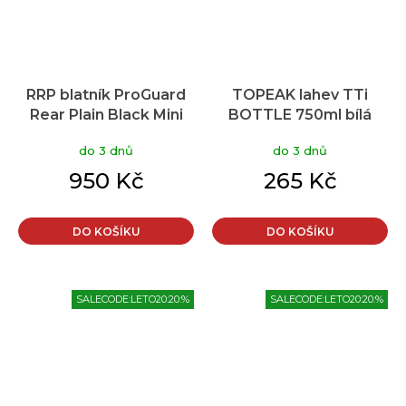
RRP blatník ProGuard
TOPEAK lahev TTi
Rear Plain Black Mini
BOTTLE 750ml bílá
do 3 dnů
do 3 dnů
950 Kč
265 Kč
DO KOŠÍKU
DO KOŠÍKU
SALECODE:LETO20:20:%
SALECODE:LETO20:20:%