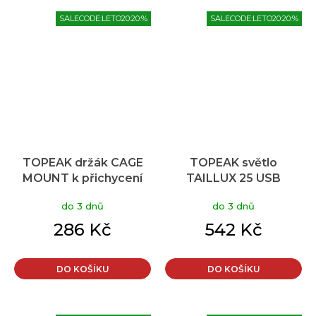
SALECODE:LETO20:20:%
SALECODE:LETO20:20:%
TOPEAK držák CAGE
TOPEAK světlo
MOUNT k přichycení
TAILLUX 25 USB
košíku na řidítka
do 3 dnů
do 3 dnů
286 Kč
542 Kč
DO KOŠÍKU
DO KOŠÍKU