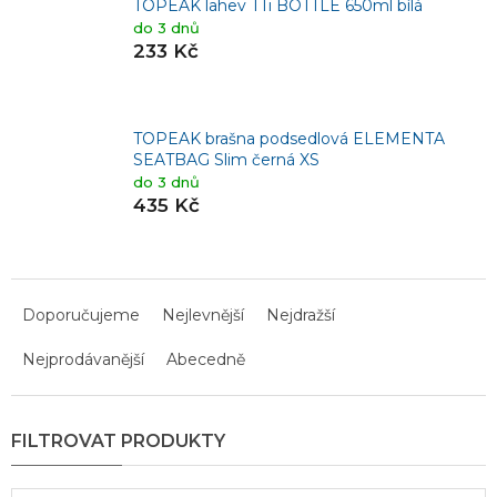
TOPEAK lahev TTi BOTTLE 650ml bílá
do 3 dnů
233 Kč
TOPEAK brašna podsedlová ELEMENTA
SEATBAG Slim černá XS
do 3 dnů
435 Kč
Ř
a
Doporučujeme
Nejlevnější
Nejdražší
z
Nejprodávanější
Abecedně
e
n
í
p
r
o