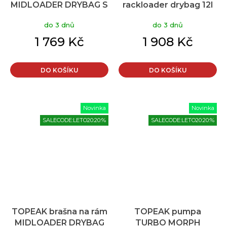
MIDLOADER DRYBAG S
rackloader drybag 12l
do 3 dnů
do 3 dnů
1 769 Kč
1 908 Kč
DO KOŠÍKU
DO KOŠÍKU
Novinka
Novinka
SALECODE:LETO20:20:%
SALECODE:LETO20:20:%
TOPEAK brašna na rám
TOPEAK pumpa
MIDLOADER DRYBAG
TURBO MORPH