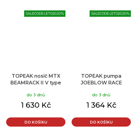
SALECODE:LETO20:20:%
SALECODE:LETO20:20:%
TOPEAK nosič MTX
TOPEAK pumpa
BEAMRACK II V type
JOEBLOW RACE
červená
do 3 dnů
do 3 dnů
1 630 Kč
1 364 Kč
DO KOŠÍKU
DO KOŠÍKU