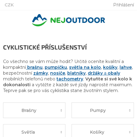
Přejít
CZK
Přihlášení
na
obsah
CYKLISTICKÉ PŘÍSLUŠENSTVÍ
Co všechno se vám může hodit? Určitě oceníte kvalitní a
kompaktní
brašnu
,
pumpičku
,
světla na kolo
,
košíky
,
lahve
,
bezpečnostní
zámky
,
nosiče
,
blatníky
,
držáky
a
obaly
mobilních telefonů nebo
tachometry
.
Vytuňte si své kolo k
dokonalosti
a vytěžte z každé své jízdy naprosté maximum.
Teprve pak se pro vás cyklistika stane životním stylem.
Brašny
Pumpy
Světla
Košíky