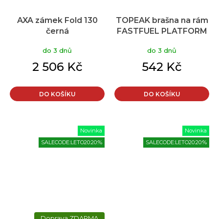
AXA zámek Fold 130
TOPEAK brašna na rám
černá
FASTFUEL PLATFORM
do 3 dnů
do 3 dnů
2 506 Kč
542 Kč
DO KOŠÍKU
DO KOŠÍKU
Novinka
Novinka
SALECODE:LETO20:20:%
SALECODE:LETO20:20:%
ZDARMA