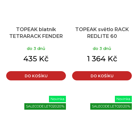
TOPEAK blatník
TOPEAK světlo RACK
TETRARACK FENDER
REDLITE 60
M2 26-29er
do 3 dnů
do 3 dnů
435 Kč
1 364 Kč
DO KOŠÍKU
DO KOŠÍKU
Novinka
Novinka
SALECODE:LETO20:20:%
SALECODE:LETO20:20:%