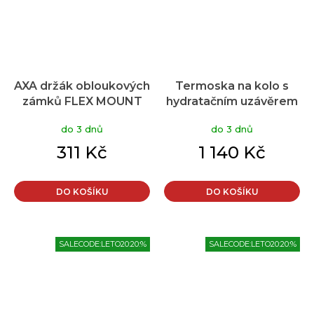
AXA držák obloukových
Termoska na kolo s
zámků FLEX MOUNT
hydratačním uzávěrem
THERMOS - šedá 0,6 l
do 3 dnů
do 3 dnů
311 Kč
1 140 Kč
DO KOŠÍKU
DO KOŠÍKU
SALECODE:LETO20:20:%
SALECODE:LETO20:20:%