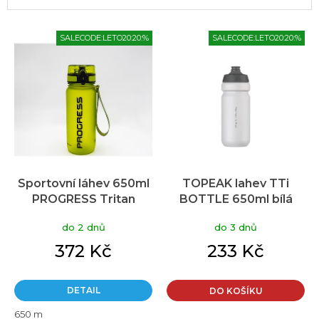
V
SALECODE:LETO20:20:%
SALECODE:LETO20:20:%
ý
p
i
s
p
r
o
d
u
Sportovní láhev 650ml
TOPEAK lahev TTi
k
PROGRESS Tritan
BOTTLE 650ml bílá
t
zelená
ů
do 2 dnů
do 3 dnů
372 Kč
233 Kč
DETAIL
DO KOŠÍKU
650 m