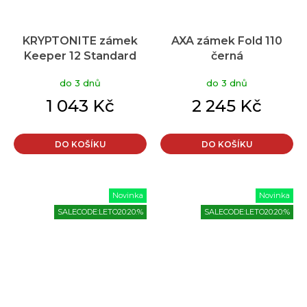
KRYPTONITE zámek
AXA zámek Fold 110
Keeper 12 Standard
černá
w/bracket
do 3 dnů
do 3 dnů
1 043 Kč
2 245 Kč
DO KOŠÍKU
DO KOŠÍKU
Novinka
Novinka
SALECODE:LETO20:20:%
SALECODE:LETO20:20:%