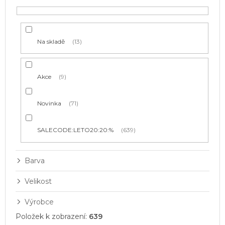
d
u
k
t
Na skladě
13
ů
Akce
9
Novinka
71
SALECODE:LETO20:20:%
639
Barva
Velikost
Výrobce
Položek k zobrazení:
639