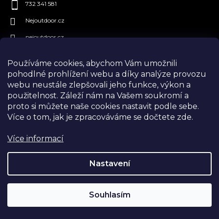
732 341 581
Nejoutdoor.cz
nejoutdoor.cz
Používáme cookies, abychom Vám umožnili
pohodlné prohlížení webu a díky analýze provozu
Informace pro vás
webu neustále zlepšovali jeho funkce, výkon a
použitelnost.
Záleží nám na Vašem soukromí a
Doprava a platby
proto si můžete naše cookies nastavit podle sebe.
Více o tom, jak je zpracováváme se dočtete zde.
Kontakty
Vše o nákupu
Více informací
Vrácení, výměna a reklamace
Nastavení
Velikostní tabulky
Obchodní podmínky
Souhlasím
Podmínky ochrany osobních údajů
Prodávané značky