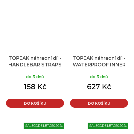
TOPEAK náhradní díl -
TOPEAK náhradní díl -
HANDLEBAR STRAPS
WATERPROOF INNER
pro
BAG vak pro
do 3 dnů
do 3 dnů
BARLOADER/FREELOADER
BACKLOADER 15L
158 Kč
627 Kč
DO KOŠÍKU
DO KOŠÍKU
SALECODE:LETO20:20:%
SALECODE:LETO20:20:%