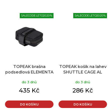
SALECODE:LETO20:20:%
SALECODE:LETO20:20:%
TOPEAK brašna
TOPEAK košík na lahev
podsedlová ELEMENTA
SHUTTLE CAGE AL
SEATBAG Slim černá
stříbrná
do 3 dnů
do 3 dnů
XS
435 Kč
286 Kč
DO KOŠÍKU
DO KOŠÍKU