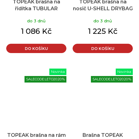
TOPEAK brašna na
TOPEAK brašna na
řidítka TUBULAR
nosič U-SHELL DRYBAG
BARBAG Slim černá
10L
do 3 dnů
do 3 dnů
1 086 Kč
1 225 Kč
DO KOŠÍKU
DO KOŠÍKU
Novinka
Novinka
SALECODE:LETO20:20:%
SALECODE:LETO20:20:%
TOPEAK brašna na rám
Brašna TOPEAK