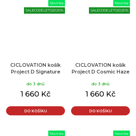
Novinka
Novinka
SALECODE:LETO20:20:%
SALECODE:LETO20:20:%
CICLOVATION košík
CICLOVATION košík
Project D Signature
Project D Cosmic Haze
Snow White
Sapphire
do 3 dnů
do 3 dnů
1 660 Kč
1 660 Kč
DO KOŠÍKU
DO KOŠÍKU
Novinka
Novinka