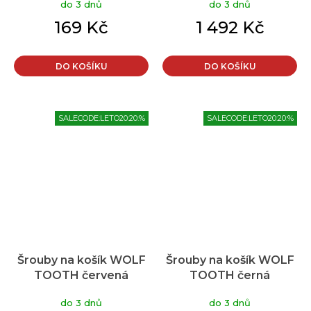
do 3 dnů
do 3 dnů
lahve černá
169 Kč
1 492 Kč
DO KOŠÍKU
DO KOŠÍKU
SALECODE:LETO20:20:%
SALECODE:LETO20:20:%
Šrouby na košík WOLF
Šrouby na košík WOLF
TOOTH červená
TOOTH černá
do 3 dnů
do 3 dnů