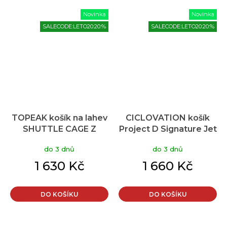
Novinka
Novinka
SALECODE:LETO20:20:%
SALECODE:LETO20:20:%
TOPEAK košík na lahev
CICLOVATION košík
SHUTTLE CAGE Z
Project D Signature Jet
CARBON žlutá
Black
do 3 dnů
do 3 dnů
1 630 Kč
1 660 Kč
DO KOŠÍKU
DO KOŠÍKU