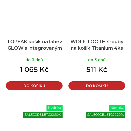
TOPEAK košík na lahev
WOLF TOOTH šrouby
iGLOW s integrovaným
na košík Titanium 4ks
světlem, včetně lahve
do 3 dnů
do 3 dnů
1 065 Kč
511 Kč
DO KOŠÍKU
DO KOŠÍKU
Novinka
Novinka
SALECODE:LETO20:20:%
SALECODE:LETO20:20:%