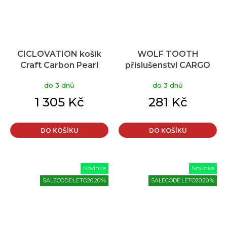
CICLOVATION košík
WOLF TOOTH
Craft Carbon Pearl
příslušenství CARGO
White
STRAP ke košíku
do 3 dnů
do 3 dnů
MORSE CAGE
1 305 Kč
281 Kč
DO KOŠÍKU
DO KOŠÍKU
Novinka
Novinka
SALECODE:LETO20:20:%
SALECODE:LETO20:20:%