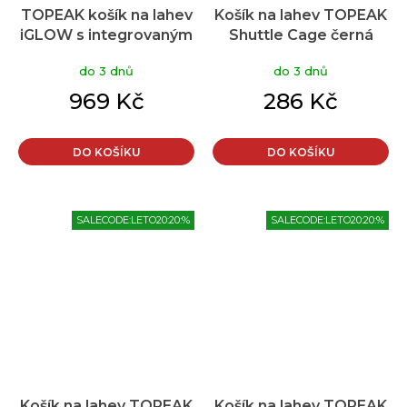
TOPEAK košík na lahev
Košík na lahev TOPEAK
iGLOW s integrovaným
Shuttle Cage černá
světlem, včetně lahve
do 3 dnů
do 3 dnů
969 Kč
286 Kč
DO KOŠÍKU
DO KOŠÍKU
SALECODE:LETO20:20:%
SALECODE:LETO20:20:%
Košík na lahev TOPEAK
Košík na lahev TOPEAK