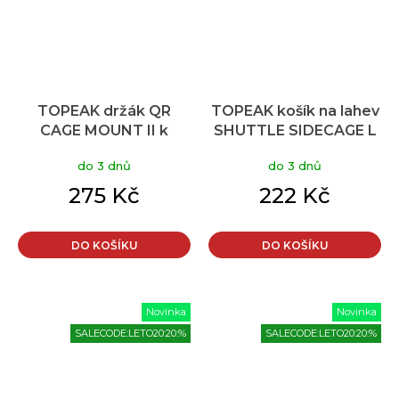
TOPEAK držák QR
TOPEAK košík na lahev
CAGE MOUNT II k
SHUTTLE SIDECAGE L
přichycení košíku
levá strana
do 3 dnů
do 3 dnů
275 Kč
222 Kč
DO KOŠÍKU
DO KOŠÍKU
Novinka
Novinka
SALECODE:LETO20:20:%
SALECODE:LETO20:20:%