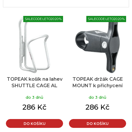
V
SALECODE:LETO20:20:%
SALECODE:LETO20:20:%
ý
p
i
s
p
r
o
d
u
TOPEAK košík na lahev
TOPEAK držák CAGE
k
SHUTTLE CAGE AL
MOUNT k přichycení
t
stříbrná
košíku na řidítka
ů
do 3 dnů
do 3 dnů
286 Kč
286 Kč
DO KOŠÍKU
DO KOŠÍKU