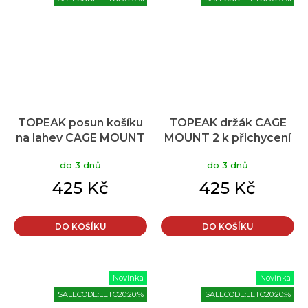
TOPEAK posun košíku
TOPEAK držák CAGE
na lahev CAGE MOUNT
MOUNT 2 k přichycení
EXPANDER
košíku na řidítka
do 3 dnů
do 3 dnů
425 Kč
425 Kč
DO KOŠÍKU
DO KOŠÍKU
Novinka
Novinka
SALECODE:LETO20:20:%
SALECODE:LETO20:20:%