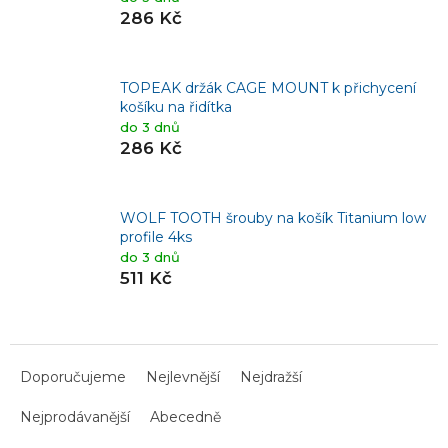
286 Kč
TOPEAK držák CAGE MOUNT k přichycení
košíku na řidítka
do 3 dnů
286 Kč
WOLF TOOTH šrouby na košík Titanium low
profile 4ks
do 3 dnů
511 Kč
Ř
a
Doporučujeme
Nejlevnější
Nejdražší
z
Nejprodávanější
Abecedně
e
n