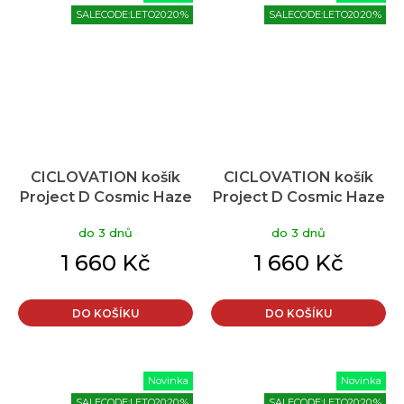
SALECODE:LETO20:20:%
SALECODE:LETO20:20:%
CICLOVATION košík
CICLOVATION košík
Project D Cosmic Haze
Project D Cosmic Haze
Amethyst
Emerald
do 3 dnů
do 3 dnů
1 660 Kč
1 660 Kč
DO KOŠÍKU
DO KOŠÍKU
Novinka
Novinka
SALECODE:LETO20:20:%
SALECODE:LETO20:20:%