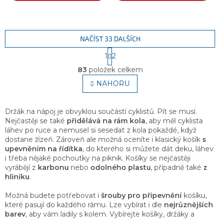
NAČÍST 33 DALŠÍCH
S
1
2
t
O
r
83
položek celkem
v
á
l
NAHORU
n
á
k
o
d
v
a
Držák na nápoj je obvyklou součástí cyklistů. Pít se musí.
á
c
Nejčastěji se také
přidělává na rám kola
, aby měl cyklista
n
í
láhev po ruce a nemusel si sesedat z kola pokaždé, když
í
p
dostane žízeň. Zároveň ale možná oceníte i klasický košík
s
r
upevněním na řídítka
, do kterého si můžete dát deku, láhev
v
i třeba nějaké pochoutky na piknik. Košíky se nejčastěji
k
vyrábějí z
karbonu
nebo
odolného plastu
, případně také
z
y
hliníku
.
v
ý
Možná budete potřebovat i
šrouby pro připevnění
košíku,
p
které pasují do každého rámu. Lze vybírat i dle
nejrůznějších
i
barev
, aby vám ladily s kolem. Vybírejte košíky, držáky a