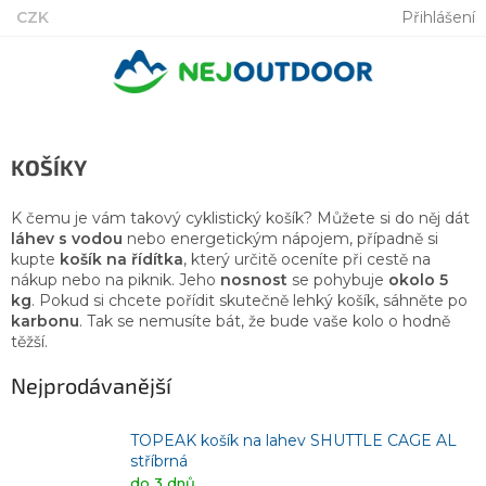
Přejít
CZK
Přihlášení
na
obsah
KOŠÍKY
K čemu je vám takový cyklistický košík? Můžete si do něj dát
láhev s vodou
nebo energetickým nápojem, případně si
kupte
košík na řídítka
, který určitě oceníte při cestě na
nákup nebo na piknik. Jeho
nosnost
se pohybuje
okolo 5
kg
. Pokud si chcete pořídit skutečně lehký košík, sáhněte po
karbonu
. Tak se nemusíte bát, že bude vaše kolo o hodně
těžší.
Nejprodávanější
TOPEAK košík na lahev SHUTTLE CAGE AL
stříbrná
do 3 dnů