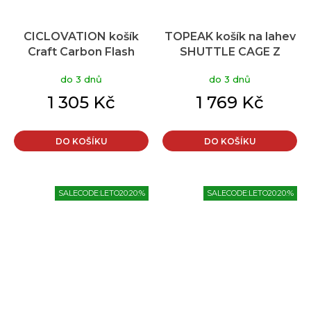
CICLOVATION košík
TOPEAK košík na lahev
Craft Carbon Flash
SHUTTLE CAGE Z
Silver
CARBON černá
do 3 dnů
do 3 dnů
1 305 Kč
1 769 Kč
DO KOŠÍKU
DO KOŠÍKU
SALECODE:LETO20:20:%
SALECODE:LETO20:20:%