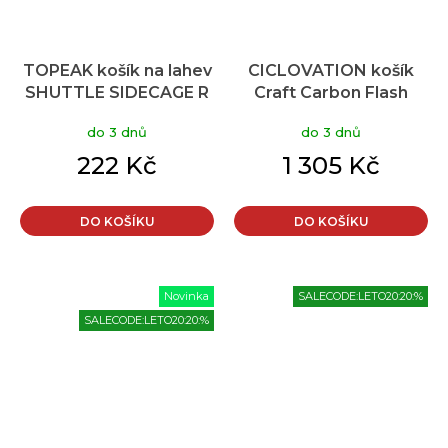
TOPEAK košík na lahev
CICLOVATION košík
SHUTTLE SIDECAGE R
Craft Carbon Flash
pravá strana
Sakura
do 3 dnů
do 3 dnů
222 Kč
1 305 Kč
DO KOŠÍKU
DO KOŠÍKU
Novinka
SALECODE:LETO20:20:%
SALECODE:LETO20:20:%