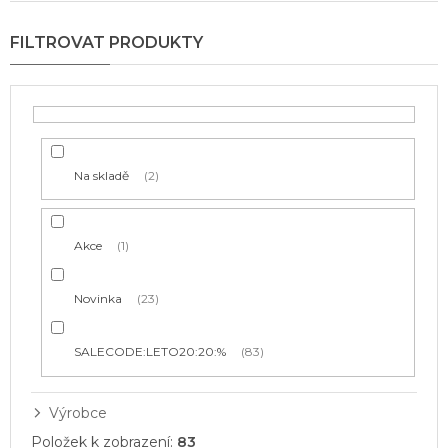
í
p
r
o
d
u
k
t
Na skladě
2
ů
Akce
1
Novinka
23
SALECODE:LETO20:20:%
83
Výrobce
Položek k zobrazení:
83