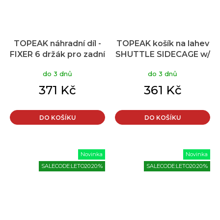
TOPEAK náhradní díl -
TOPEAK košík na lahev
FIXER 6 držák pro zadní
SHUTTLE SIDECAGE w/
košíky MTX
side mount pravá
do 3 dnů
do 3 dnů
strana
371 Kč
361 Kč
DO KOŠÍKU
DO KOŠÍKU
Novinka
Novinka
SALECODE:LETO20:20:%
SALECODE:LETO20:20:%