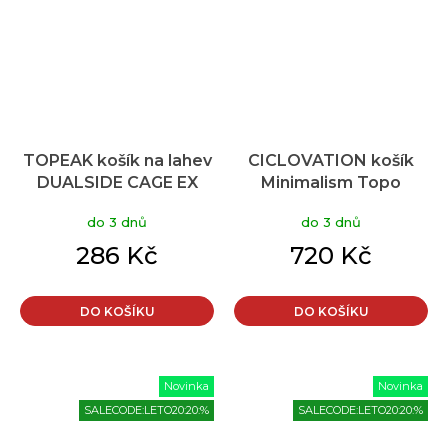
TOPEAK košík na lahev
CICLOVATION košík
DUALSIDE CAGE EX
Minimalism Topo
černá
Center-Pull Snow
do 3 dnů
do 3 dnů
White
286 Kč
720 Kč
DO KOŠÍKU
DO KOŠÍKU
Novinka
Novinka
SALECODE:LETO20:20:%
SALECODE:LETO20:20:%