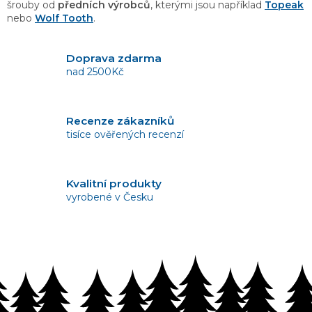
s
šrouby od
předních výrobců
, kterými jsou například
Topeak
u
nebo
Wolf Tooth
.
Doprava zdarma
nad 2500Kč
Recenze zákazníků
tisíce ověřených recenzí
Kvalitní produkty
vyrobené v Česku
Vrácení zboží
bez problémů do 14 dnů