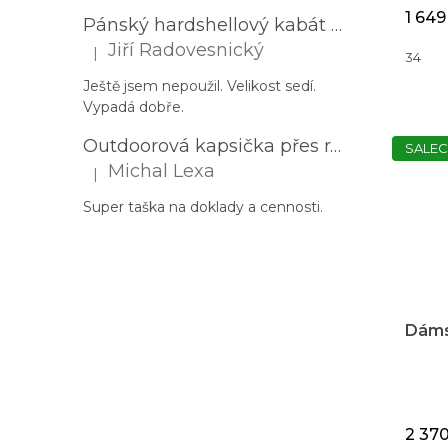
1 649
Pánský hardshellový kabát HUSKY Nestia M zelený
Jiří Radovesnický
|
34
Hodnocení produktu je 5 z 5 hvězdiček.
Ještě jsem nepoužil. Velikost sedí.
Vypadá dobře.
Outdoorová kapsička přes rameno PROGRESS Corss Body černá
SALEC
Michal Lexa
|
Hodnocení produktu je 5 z 5 hvězdiček.
Super taška na doklady a cennosti.
Dáms
N
T
2 37