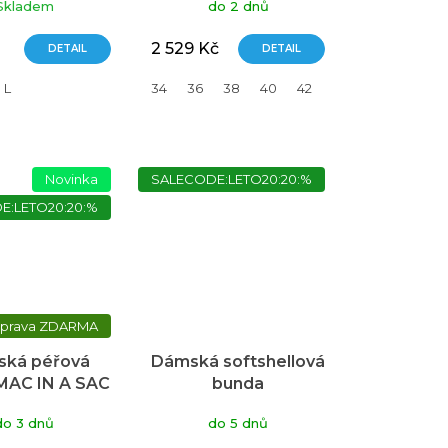
Skladem
do 2 dnů
2 529 Kč
DETAIL
DETAIL
L
34
36
38
40
42
44
Novinka
SALECODE:LETO20:20:%
E:LETO20:20:%
ZDARMA
ká péřová
Dámská softshellová
MAC IN A SAC
bunda
mit černá
NORTHFINDER
do 3 dnů
do 5 dnů
Tiffani fialová