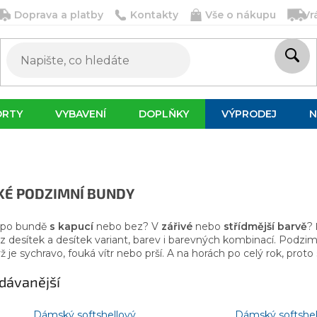
Doprava a platby
Kontakty
Vše o nákupu
Vr
ORTY
VYBAVENÍ
DOPLŇKY
VÝPRODEJ
N
É PODZIMNÍ BUNDY
 po bundě
s kapucí
nebo bez? V
zářivé
nebo
střídmější barvě
?
 z desítek a desítek variant, barev i barevných kombinací. Podzi
ž je sychravo, fouká vítr nebo prší. A na horách po celý rok, proto 
dávanější
Dámský softshellový
Dámský softshel