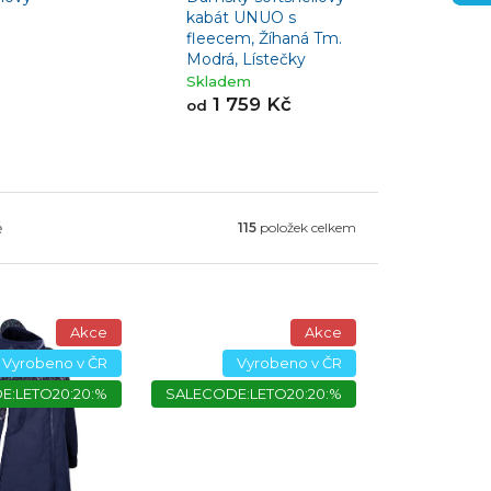
kabát UNUO s
fleecem, Žíhaná Tm.
Modrá, Lístečky
Skladem
1 759 Kč
od
ě
115
položek celkem
Akce
Akce
Vyrobeno v ČR
Vyrobeno v ČR
E:LETO20:20:%
SALECODE:LETO20:20:%