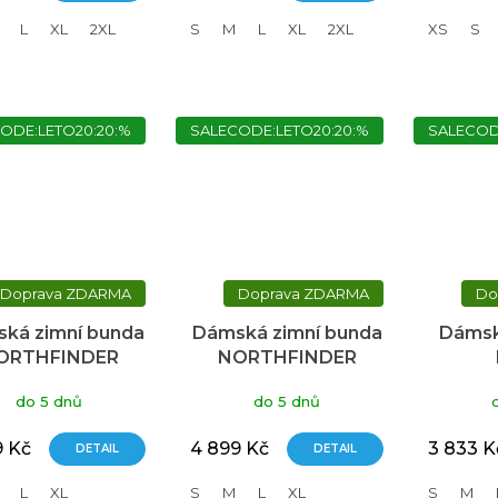
L
XL
2XL
S
M
L
XL
2XL
XS
S
ODE:LETO20:20:%
SALECODE:LETO20:20:%
SALECOD
ZDARMA
ZDARMA
ká zimní bunda
Dámská zimní bunda
Dámsk
ORTHFINDER
NORTHFINDER
iannon zelená
Rhiannon černá
NOR
do 5 dnů
do 5 dnů
Emb
9 Kč
4 899 Kč
3 833 K
DETAIL
DETAIL
L
XL
S
M
L
XL
S
M