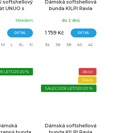
 softshellový
Dámská softshellová
át UNUO s
bunda KILPI Ravia
cem, Černá,
černá
é
Skladem
do 2 dnů
Šperky
ní
u
1 759 Kč
DETAIL
DETAIL
M
L
XL
XXL
3XL
34
36
38
40
42
44
46
k.
E:LETO20:20:%
Akce
Sleva
SALECODE:LETO20:20:%
Dámská
Dámská softshellová
tranná bunda
bunda KILPI Ravia