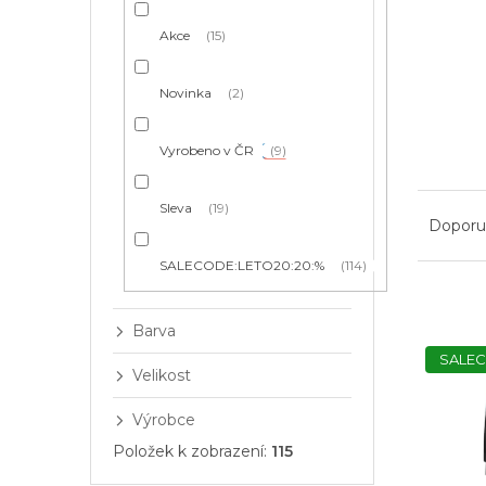
í
p
Akce
15
a
n
e
Novinka
2
l
Vyrobeno v ČR
9
Ř
Sleva
19
a
Doporu
z
SALECODE:LETO20:20:%
114
e
n
V
í
ý
Barva
p
p
SALEC
r
i
Velikost
o
s
d
Výrobce
p
u
r
Položek k zobrazení:
115
k
o