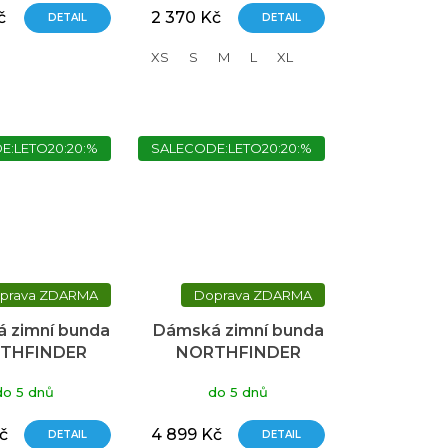
č
2 370 Kč
DETAIL
DETAIL
XS
S
M
L
XL
E:LETO20:20:%
SALECODE:LETO20:20:%
ZDARMA
ZDARMA
 zimní bunda
Dámská zimní bunda
THFINDER
NORTHFINDER
non fialová
Rhiannon zelená
do 5 dnů
do 5 dnů
č
4 899 Kč
DETAIL
DETAIL