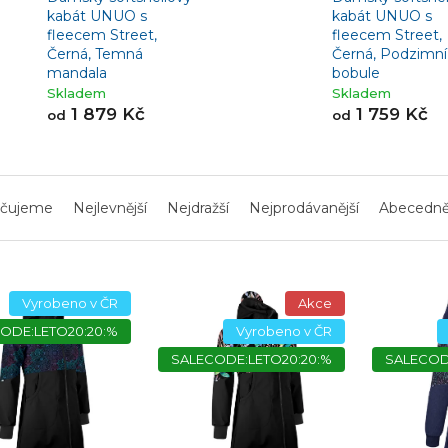
kabát UNUO s
kabát UNUO s
fleecem Street,
fleecem Street,
Černá, Temná
Černá, Podzimní
mandala
bobule
Skladem
Skladem
1 879 Kč
1 759 Kč
od
od
čujeme
Nejlevnější
Nejdražší
Nejprodávanější
Abecedn
Vyrobeno v ČR
Akce
ODE:LETO20:20:%
Vyrobeno v ČR
SALECODE:LETO20:20:%
SALECOD