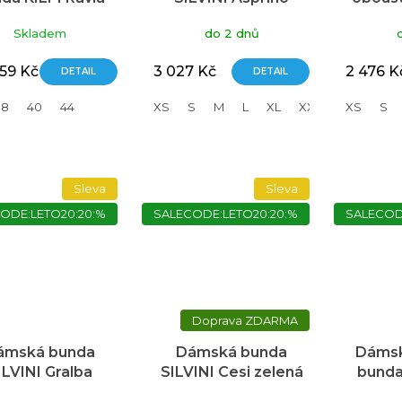
modrá
zelená
TRI
Skladem
do 2 dnů
LADY 
759 Kč
3 027 Kč
2 476 K
DETAIL
DETAIL
38
40
44
XS
S
M
L
XL
XXL
3XL
XS
S
Sleva
Sleva
ODE:LETO20:20:%
SALECODE:LETO20:20:%
SALECOD
ZDARMA
ámská bunda
Dámská bunda
Dámsk
ILVINI Gralba
SILVINI Cesi zelená
bunda
růžová
Lady d