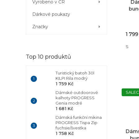
Dá
Vyrobeno v ČR
bun
Dárkové poukazy
S
Prům
hodno
Značky
produ
1 799
je
5,0
S
z
5
Top 10 produktů
hvězd
Turistický batoh 30l
KILPI Rila modrý
1 759 Kč
SALEC
Dámské outdoorové
kalhoty PROGRESS
Genia modré
1 681 Kč
Dámská funkční mikina
PROGRESS Tispa Zip
fuchsie/švestka
Dáms
1 758 Kč
bun