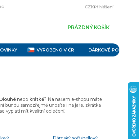
ácení, výměna a reklamace
Velikostní tabulky
Obch
CZK
Přihlášení
PRÁZDNÝ KOŠÍK
OVINKY
VYROBENO V ČR
DÁRKOVÉ POUKAZY
Dlouhé
nebo
krátké
? Na našem e-shopu máte
mní bundu samozřejmě unosíte i na jaře, zkrátka
se vyplatí mít kvalitní oblečení.
lový
Dámský softshellový