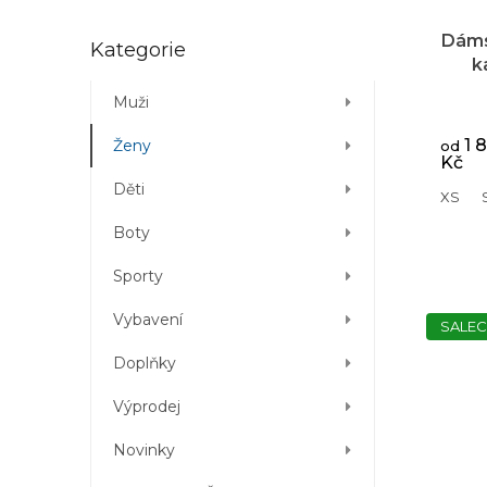
t
d
ů
u
Dáms
Přeskočit
Kategorie
k
k
kategorie
t
fl
ů
Muži
Prům
Č
hodno
1 
Ženy
produ
od
Kč
je
5,0
Děti
XS
z
5
Boty
hvězd
Sporty
Vybavení
SALEC
Doplňky
Výprodej
Novinky