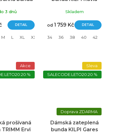
MM DOUBLE
béžová
do 3 dnů
Skladem
pinky/ dark
lagoon
č
1 759 Kč
DETAIL
od
DETAIL
M
L
XL
XXL
34
36
38
40
42
44
46
Akce
Sleva
E:LETO20:20:%
SALECODE:LETO20:20:%
ZDARMA
á prošívaná
Dámská zateplená
 TRIMM Ervi
bunda KILPI Gares
ark navy/navy
růžová