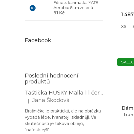
Fitness karimatka YATE
Aerobic 8 tm.zelená
91 Kč
1 487
XS
Facebook
SALEC
Poslední hodnocení
produktů
Taštička HUSKY Malla 1 l černá
Jana Škodová
|
Hodnocení produktu je 3 z 5 hvězdiček.
Dáms
Brašnička je praktická, ale na obrázku
bun
vypadá lépe, hranatěji, skladněji. Ve
t
skutečnosti je taková oblejší,
"nafouklejší".