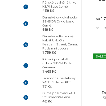
Pánské bavlněné triko
KILPI Base černé
439 Kč
Dámské cyklokalhotky
1 
od
SENSOR Cyklo basic
černé
34
619 Kč
Dámský softshellový
kabát UNUO s
fleecem Street, Černá,
Podzimní bobule
1 759 Kč
SALEC
Pánská primaloft
mikina SILVINI Dirilo
červená
1 465 Kč
Termoobal návlekový
YATE 1,5 l lahev PET
77 Kč
D
Guma posilovací YATE
"O" střední/zelená
S
42 Kč