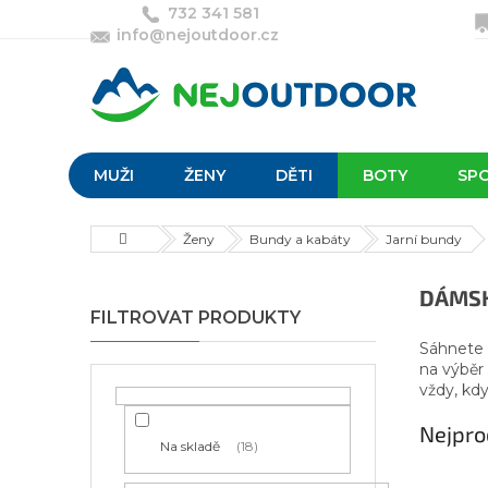
Přejít
732 341 581
na
info@nejoutdoor.cz
obsah
MUŽI
ŽENY
DĚTI
BOTY
SP
Domů
Ženy
Bundy a kabáty
Jarní bundy
P
DÁMSK
o
s
Sáhnete
t
na výběr
r
vždy, kdy
a
Nejpro
n
Na skladě
18
n