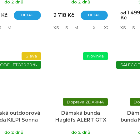
do 2 dnů
do 2 dnů
1 499
od
 Kč
2 718 Kč
DETAIL
DETAIL
Kč
S
M
L
XS
S
M
L
XL
XXL
XS
S
Sleva
Novinka
ODE:LETO20:20:%
SALECOD
ZDARMA
ká outdoorová
Dámská bunda
Dáms
da KILPI Sonna
Haglöfs ALERT GTX
bunda 
mavě zelená
dámská - fialová
Sum
do 2 dnů
do 2 dnů