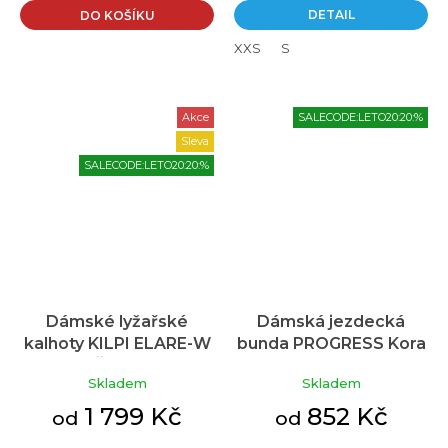
DETAIL
DO KOŠÍKU
XXS
S
Akce
SALECODE:LETO20:20:%
Sleva
SALECODE:LETO20:20:%
Dámské lyžařské
Dámská jezdecká
kalhoty KILPI ELARE-W
bunda PROGRESS Kora
Průměrné
Černá
Lady modrá
hodnocení
Skladem
Skladem
produktu
je
1 799 Kč
852 Kč
od
od
5,0
z