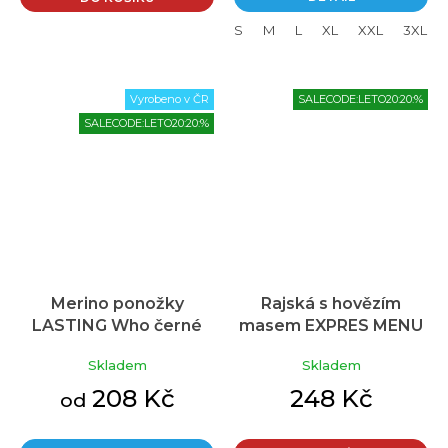
hvězdiček.
S
M
L
XL
XXL
3XL
Vyrobeno v ČR
SALECODE:LETO20:20:%
SALECODE:LETO20:20:%
Merino ponožky
Rajská s hovězím
LASTING Who černé
masem EXPRES MENU
(2 porce)
Skladem
Skladem
208 Kč
248 Kč
od