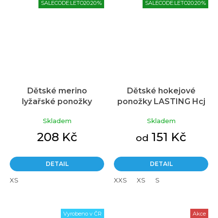
SALECODE:LETO20:20:%
SALECODE:LETO20:20:%
Dětské merino
Dětské hokejové
lyžařské ponožky
ponožky LASTING Hcj
Průměrné
LASTING Swj černé
černé
hodnocení
Skladem
Skladem
produktu
je
208 Kč
151 Kč
od
5,0
z
5
DETAIL
DETAIL
hvězdiček.
XS
XXS
XS
S
Vyrobeno v ČR
Akce