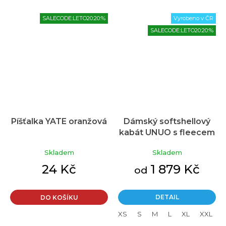
SALECODE:LETO20:20:%
Vyrobeno v ČR
SALECODE:LETO20:20:%
Píšťalka YATE oranžová
Dámský softshellový
kabát UNUO s fleecem
Průměrné
Street, Černá, Temná
hodnocení
Skladem
Skladem
produktu
mandala
je
24 Kč
1 879 Kč
od
5,0
z
5
DETAIL
DO KOŠÍKU
hvězdiček.
XS
S
M
L
XL
XXL