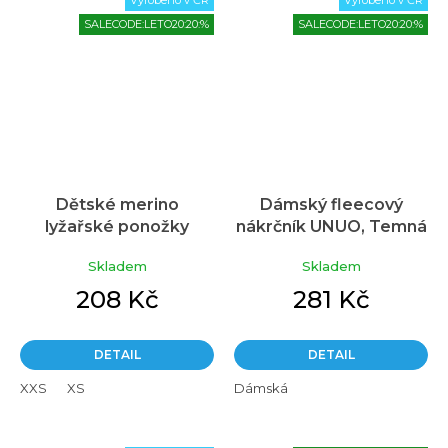
SALECODE:LETO20:20:%
SALECODE:LETO20:20:%
Dětské merino
Dámský fleecový
lyžařské ponožky
nákrčník UNUO, Temná
Průměrné
Průměrné
LASTING Sjw černé
mandala
hodnocení
hodnocení
Skladem
Skladem
produktu
produktu
je
je
208 Kč
281 Kč
5,0
5,0
z
z
5
5
DETAIL
DETAIL
hvězdiček.
hvězdiček.
XXS
XS
Dámská