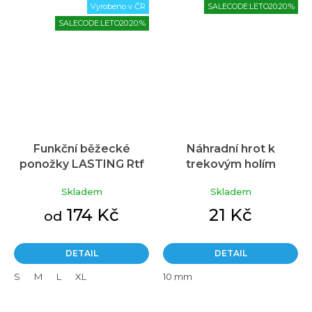
Vyrobeno v ČR
SALECODE:LETO20:20:%
SALECODE:LETO20:20:%
Funkční běžecké
Náhradní hrot k
ponožky LASTING Rtf
trekovým holím
černé
PINGUIN
Skladem
Skladem
174 Kč
21 Kč
od
DETAIL
DETAIL
S
M
L
XL
10 mm