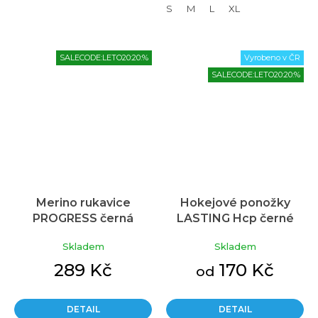
S
M
L
XL
SALECODE:LETO20:20:%
Vyrobeno v ČR
SALECODE:LETO20:20:%
Merino rukavice
Hokejové ponožky
PROGRESS černá
LASTING Hcp černé
Průměrné
hodnocení
Skladem
Skladem
produktu
je
289 Kč
170 Kč
od
5,0
z
5
DETAIL
DETAIL
hvězdiček.