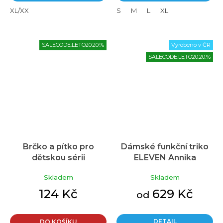
XL/XX
S
M
L
XL
SALECODE:LETO20:20:%
Vyrobeno v ČR
SALECODE:LETO20:20:%
Brčko a pítko pro
Dámské funkční triko
dětskou sérii
ELEVEN Annika
Průměrné
THERMOS FUNtainer
Meadow Grey
hodnocení
Skladem
Skladem
produktu
12002x
je
124 Kč
629 Kč
od
3,6
z
5
DETAIL
DO KOŠÍKU