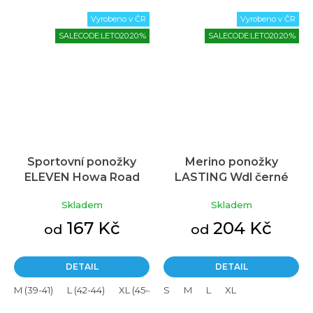
Vyrobeno v ČR
Vyrobeno v ČR
SALECODE:LETO20:20:%
SALECODE:LETO20:20:%
Sportovní ponožky
Merino ponožky
ELEVEN Howa Road
LASTING Wdl černé
Black/White
Skladem
Skladem
167 Kč
204 Kč
od
od
DETAIL
DETAIL
M (39-41)
L (42-44)
XL (45-47)
S
M
L
XL