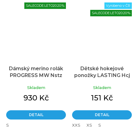
SALECODE:LETO20:20:%
Vyrobeno v ČR
SALECODE:LETO20:20:%
Dámský merino rolák
Dětské hokejové
PROGRESS MW Nstz
ponožky LASTING Hcj
Průměrné
vínový
červené
hodnocení
Skladem
Skladem
produktu
je
930 Kč
151 Kč
5,0
z
5
DETAIL
DETAIL
hvězdiček.
S
XXS
XS
S