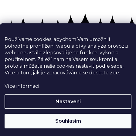
Vrácení zboží
bez problémů do 14 dnů
Používáme cookies, abychom Vám umožnili
pohodlné prohlížení webu a díky analýze provozu
Z
webu neustále zlepšovali jeho funkce, výkon a
á
použitelnost.
Záleží nám na Vašem soukromí a
p
proto si můžete naše cookies nastavit podle sebe.
a
Více o tom, jak je zpracováváme se dočtete zde.
t
í
Více informací
Nastavení
Kontakt
info
@
nejoutdoor.cz
Souhlasím
732 341 581