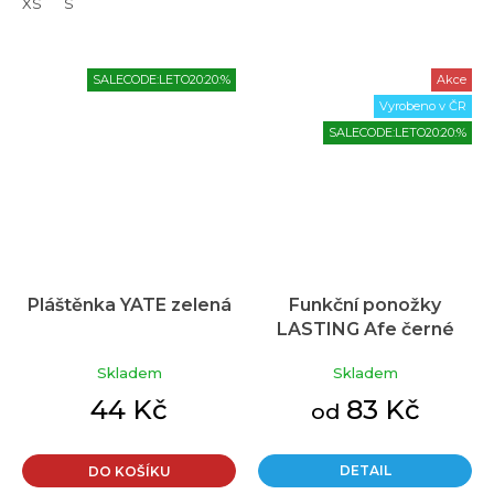
XS
S
SALECODE:LETO20:20:%
Akce
Vyrobeno v ČR
SALECODE:LETO20:20:%
Pláštěnka YATE zelená
Funkční ponožky
LASTING Afe černé
Průměrné
hodnocení
Skladem
Skladem
produktu
je
44 Kč
83 Kč
od
5,0
z
5
DETAIL
DO KOŠÍKU
hvězdiček.