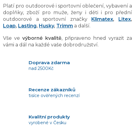
y
Platí pro outdoorové i sportovní oblečení, vybavení a
v
ý
doplňky, zboží pro muže, ženy i děti i pro přední
p
outdoorové a sportovní značky
Klimatex
,
Litex
,
i
Loap
,
Lasting
,
Husky
,
Trimm
a další.
s
u
Vše ve
výborné kvalitě
, připraveno hned vyrazit za
vámi a
dál na každé vaše dobrodružství.
Doprava zdarma
nad 2500Kč
Recenze zákazníků
tisíce ověřených recenzí
Kvalitní produkty
vyrobené v Česku