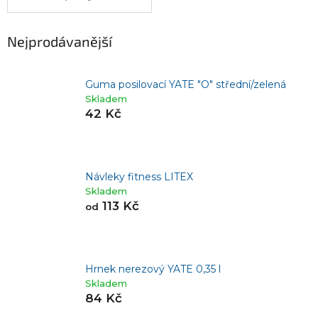
Nejprodávanější
Guma posilovací YATE "O" střední/zelená
Skladem
42 Kč
Návleky fitness LITEX
Skladem
113 Kč
od
Hrnek nerezový YATE 0,35 l
Skladem
84 Kč