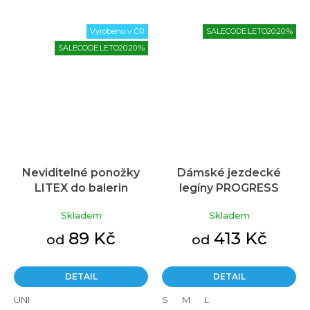
Vyrobeno v ČR
SALECODE:LETO20:20:%
SALECODE:LETO20:20:%
Neviditelné ponožky
Dámské jezdecké
LITEX do balerin
legíny PROGRESS
Průměrné
béžové
Gamma Lady černé
hodnocení
Skladem
Skladem
produktu
je
89 Kč
413 Kč
od
od
5,0
z
5
DETAIL
DETAIL
hvězdiček.
UNI
S
M
L