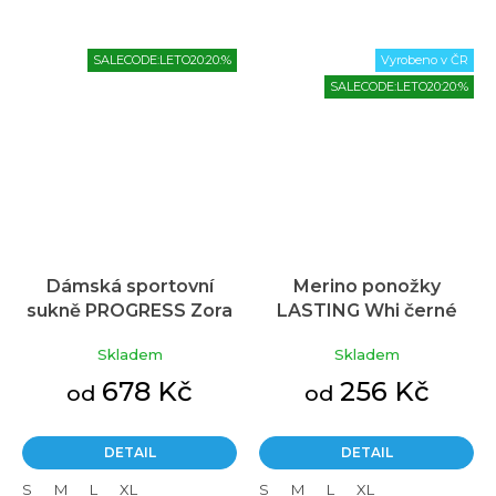
SALECODE:LETO20:20:%
Vyrobeno v ČR
SALECODE:LETO20:20:%
Dámská sportovní
Merino ponožky
sukně PROGRESS Zora
LASTING Whi černé
Průměrné
Skirt černá
hodnocení
Skladem
Skladem
produktu
je
678 Kč
256 Kč
od
od
3,0
z
5
DETAIL
DETAIL
hvězdiček.
S
M
L
XL
S
M
L
XL