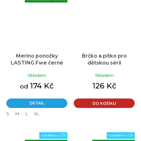
Merino ponožky
Brčko a pítko pro
LASTING Fwe černé
dětskou sérii
THERMOS FUNtainer
Skladem
Skladem
12001x
174 Kč
126 Kč
od
DETAIL
DO KOŠÍKU
S
M
L
XL
Vyrobeno v ČR
Vyrobeno v ČR