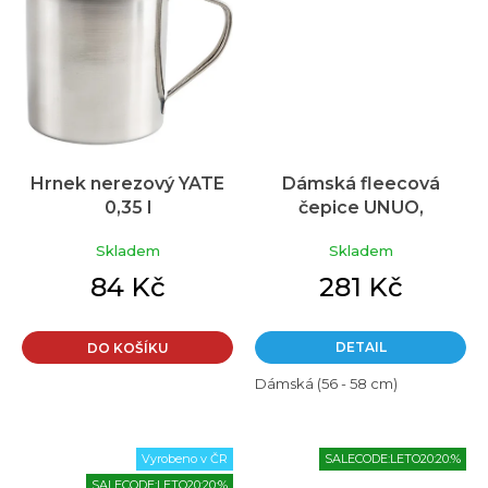
Hrnek nerezový YATE
Dámská fleecová
0,35 l
čepice UNUO,
Průměrné
Homeless Temná
hodnocení
Skladem
Skladem
produktu
mandala
je
84 Kč
281 Kč
3,9
z
5
DETAIL
DO KOŠÍKU
hvězdiček.
Dámská (56 - 58 cm)
Vyrobeno v ČR
SALECODE:LETO20:20:%
SALECODE:LETO20:20:%