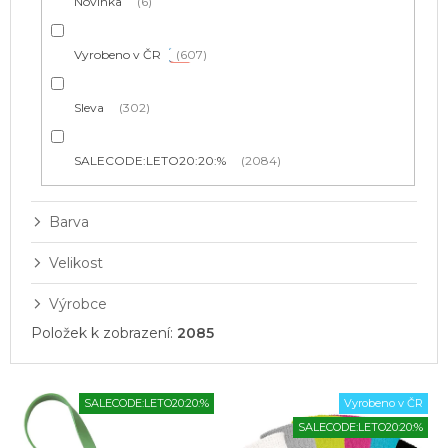
Novinka
6
Vyrobeno v ČR
607
Sleva
302
SALECODE:LETO20:20:%
2084
Barva
Velikost
Výrobce
Položek k zobrazení:
2085
V
SALECODE:LETO20:20:%
Vyrobeno v ČR
ý
SALECODE:LETO20:20:%
p