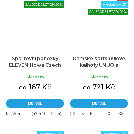
SALECODE:LETO20:20:%
Vyrobeno v ČR
SALECODE:LETO20:20:%
Sportovní ponožky
Dámské softshellové
ELEVEN Howa Czech
kalhoty UNUO s
Průměrné
fleecem pružné, Černá
hodnocení
Skladem
Skladem
produktu
je
167 Kč
721 Kč
od
od
5,0
z
5
DETAIL
DETAIL
hvězdiček.
M (39-41)
L (42-44)
XL (45-47)
XS
S
M
L
XL
XXL
Vyrobeno v ČR
Vyrobeno v ČR