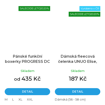
SALECODE:LETO20:20:%
Vyrobeno v ČR
SALECODE:LETO20:20:%
Pánské funkční
Dámská fleecová
boxerky PROGRESS DC
čelenka UNUO Elise,
SKN černá
Temná mandala
Skladem
Skladem
435 Kč
187 Kč
od
DETAIL
DETAIL
M
L
XL
XXL
Dámská (56 - 58 cm)