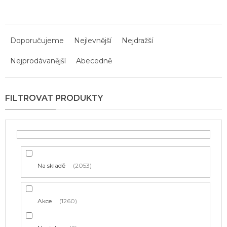
Ř
a
Doporučujeme
Nejlevnější
Nejdražší
z
Nejprodávanější
Abecedně
e
n
í
p
r
o
d
u
k
t
Na skladě
2053
ů
Akce
1260