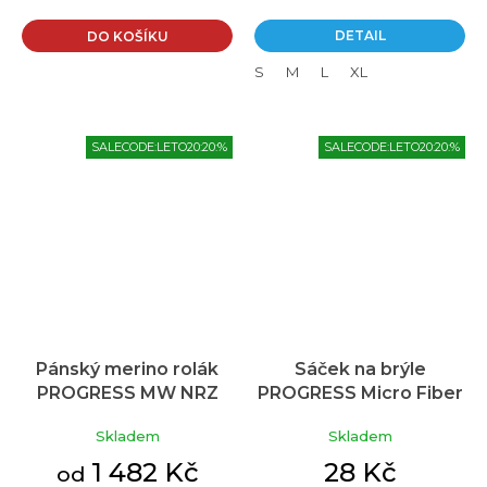
z
5
DETAIL
DO KOŠÍKU
hvězdiček.
S
M
L
XL
SALECODE:LETO20:20:%
SALECODE:LETO20:20:%
Pánský merino rolák
Sáček na brýle
PROGRESS MW NRZ
PROGRESS Micro Fiber
Průměrné
170 s krátkým zipem
Pouch bílý
hodnocení
Skladem
Skladem
produktu
tm.modrá/modrá
je
1 482 Kč
28 Kč
od
5,0