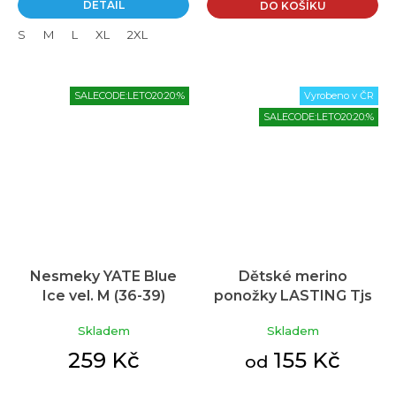
DETAIL
DO KOŠÍKU
S
M
L
XL
2XL
SALECODE:LETO20:20:%
Vyrobeno v ČR
SALECODE:LETO20:20:%
Nesmeky YATE Blue
Dětské merino
Ice vel. M (36-39)
ponožky LASTING Tjs
šedé
Skladem
Skladem
259 Kč
155 Kč
od