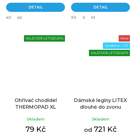
5
DETAIL
DETAIL
hvězdiček.
40
42
XS
S
M
SALECODE:LETO20:20:%
Akce
Vyrobeno v ČR
SALECODE:LETO20:20:%
Ohřívač chodidel
Dámské legíny LITEX
THERMOPAD XL
dlouhé do zvonu
Průměrné
hodnocení
Skladem
Skladem
produktu
je
79 Kč
721 Kč
od
3,8