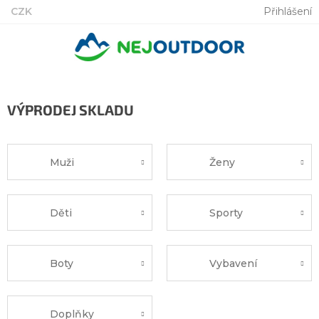
Přejít
CZK
Přihlášení
na
obsah
VÝPRODEJ SKLADU
Muži
Ženy
Děti
Sporty
Boty
Vybavení
Doplňky