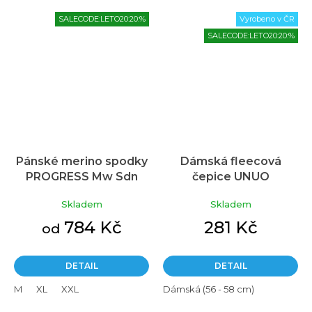
SALECODE:LETO20:20:%
Vyrobeno v ČR
SALECODE:LETO20:20:%
Pánské merino spodky
Dámská fleecová
PROGRESS Mw Sdn
čepice UNUO
Průměrné
khaki melír
Homeless, Kouzelné
hodnocení
Skladem
Skladem
produktu
květiny
je
784 Kč
281 Kč
od
5,0
z
5
DETAIL
DETAIL
hvězdiček.
M
XL
XXL
Dámská (56 - 58 cm)