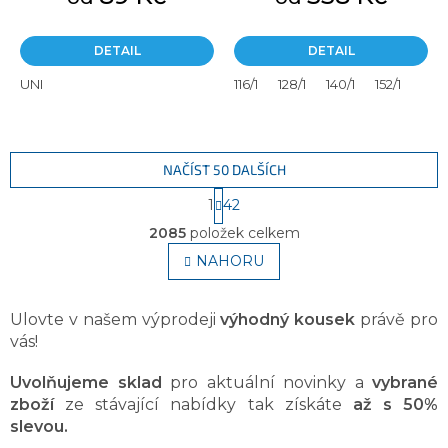
DETAIL
DETAIL
UNI
116/1
128/1
140/1
152/1
NAČÍST 50 DALŠÍCH
S
1
42
t
O
r
2085
položek celkem
v
á
l
NAHORU
n
á
k
o
d
v
a
Ulovte v našem výprodeji
výhodný kousek
právě pro
á
c
vás!
n
í
í
p
Uvolňujeme sklad
pro aktuální novinky a
vybrané
r
zboží
ze stávající nabídky tak získáte
až s 50%
v
slevou.
k