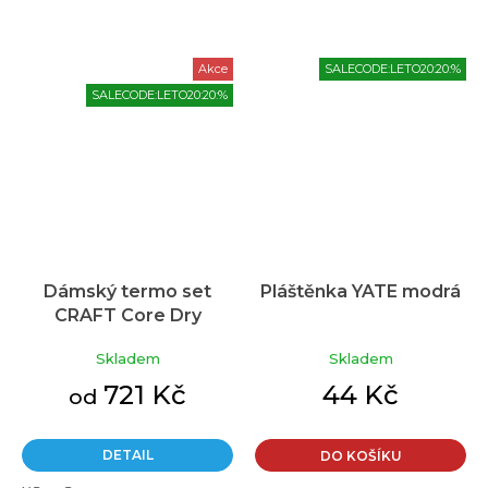
Akce
SALECODE:LETO20:20:%
SALECODE:LETO20:20:%
Dámský termo set
Pláštěnka YATE modrá
CRAFT Core Dry
Fuseknit černá
Skladem
Skladem
721 Kč
44 Kč
od
DETAIL
DO KOŠÍKU