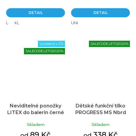
z
5
DETAIL
DETAIL
hvězdiček.
L
XL
UNI
Vyrobeno v ČR
SALECODE:LETO20:20:%
SALECODE:LETO20:20:%
Neviditelné ponožky
Dětské funkční tílko
LITEX do balerin černé
PROGRESS MS Nbrd
černé
Skladem
Skladem
89 Kč
338 Kč
od
od