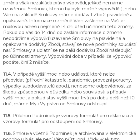
změna však nezakládá právo výpovědi, jelikož nemáme
uzavřenou Smlouvu, kterou by bylo možné vypovědět), nebo
Vám na základě Smlouvy máme dodávat Zboží pravidelně a
opakovaně. Informace o změně Vám zašleme na Vaši e-
mailovou adresu nejméně 14 dní před účinností této změny.
Pokud od Vás do 14 dnů od zaslání informace o změně
neobdržíme výpověď uzavřené Smlouvy na pravidelné a
opakované dodávky Zboží, stávají se nové podmínky součástí
naší Smlouvy a uplatní se na další dodávku Zboží následující
po účinnosti změny. Výpovědní doba v případě, že výpověď
podáte, činí 2 měsíce.
11.4.
V případě vyšší moci nebo událostí, které nelze
předvídat (přírodní katastrofa, pandemie, provozní poruchy,
výpadky subdodavatelů apod.), neneseme odpovědnost za
škodu způsobenou v důsledku nebo souvislosti s případy
vyšší moci, a pokud stav vyšší moci trvá po dobu delší než 10
dnů, máme My i Vy právo od Smlouvy odstoupit.
11.5.
Přílohou Podmínek je vzorový formulář pro reklamaci a
vzorový formulář pro odstoupení od Smlouvy.
11.6.
Smlouva včetně Podmínek je archivována v elektronické
podobě u Nás, ale není Vám přístupná. Vždy však tyto