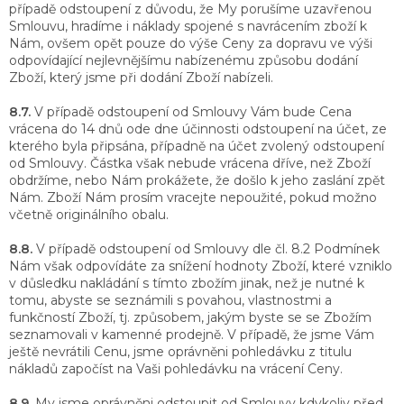
případě odstoupení z důvodu, že My porušíme uzavřenou
Smlouvu, hradíme i náklady spojené s navrácením zboží k
Nám, ovšem opět pouze do výše Ceny za dopravu ve výši
odpovídající nejlevnějšímu nabízenému způsobu dodání
Zboží, který jsme při dodání Zboží nabízeli.
8.7.
V případě odstoupení od Smlouvy Vám bude Cena
vrácena do 14 dnů ode dne účinnosti odstoupení na účet, ze
kterého byla připsána, případně na účet zvolený odstoupení
od Smlouvy. Částka však nebude vrácena dříve, než Zboží
obdržíme, nebo Nám prokážete, že došlo k jeho zaslání zpět
Nám. Zboží Nám prosím vracejte nepoužité, pokud možno
včetně originálního obalu.
8.8.
V případě odstoupení od Smlouvy dle čl. 8.2 Podmínek
Nám však odpovídáte za snížení hodnoty Zboží, které vzniklo
v důsledku nakládání s tímto zbožím jinak, než je nutné k
tomu, abyste se seznámili s povahou, vlastnostmi a
funkčností Zboží, tj. způsobem, jakým byste se se Zbožím
seznamovali v kamenné prodejně. V případě, že jsme Vám
ještě nevrátili Cenu, jsme oprávněni pohledávku z titulu
nákladů započíst na Vaši pohledávku na vrácení Ceny.
8.9.
My jsme oprávněni odstoupit od Smlouvy kdykoliv před