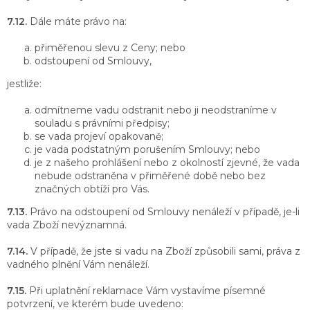
7.12.
Dále máte právo na:
přiměřenou slevu z Ceny; nebo
odstoupení od Smlouvy,
jestliže:
odmítneme vadu odstranit nebo ji neodstraníme v
souladu s právními předpisy;
se vada projeví opakovaně;
je vada podstatným porušením Smlouvy; nebo
je z našeho prohlášení nebo z okolností zjevné, že vada
nebude odstraněna v přiměřené době nebo bez
značných obtíží pro Vás.
7.13.
Právo na odstoupení od Smlouvy nenáleží v případě, je-li
vada Zboží nevýznamná.
7.14.
V případě, že jste si vadu na Zboží způsobili sami, práva z
vadného plnění Vám nenáleží.
7.15.
Při uplatnění reklamace Vám vystavíme písemné
potvrzení, ve kterém bude uvedeno: