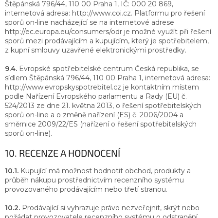
Štěpánská 796/44, 110 00 Praha 1, IČ: 000 20 869,
internetová adresa: http://www.coi.cz. Platformu pro řešení
sporů on-line nacházející se na internetové adrese
http://ec.europa.eu/consumers/odr je možné využít při řešení
sporů mezi prodávajícím a kupujícím, který je spotřebitelem,
z kupní smlouvy uzavřené elektronickými prostředky.
9.4.
Evropské spotřebitelské centrum Česká republika, se
sídlem Štěpánská 796/44, 110 00 Praha 1, internetová adresa:
http://www.evropskyspotrebitel.cz je kontaktním místem
podle Nařízení Evropského parlamentu a Rady (EU) č.
524/2013 ze dne 21. května 2013, o řešení spotřebitelských
sporů on-line a o změně nařízení (ES) č. 2006/2004 a
směrnice 2009/22/ES (nařízení o řešení spotřebitelských
sporů on-line).
10. RECENZE A HODNOCENÍ
10.1.
Kupující má možnost hodnotit obchod, produkty a
průběh nákupu prostřednictvím recenzního systému
provozovaného prodávajícím nebo třetí stranou.
10.2.
Prodávající si vyhrazuje právo nezveřejnit, skrýt nebo
požádat provozovatele recenzního systému o odstranění