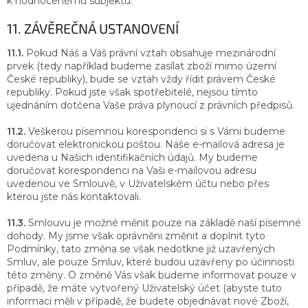
k hodnocenému subjektu.
11. ZÁVĚREČNÁ USTANOVENÍ
11.1.
Pokud Náš a Váš právní vztah obsahuje mezinárodní
prvek (tedy například budeme zasílat zboží mimo území
České republiky), bude se vztah vždy řídit právem České
republiky. Pokud jste však spotřebitelé, nejsou tímto
ujednáním dotčena Vaše práva plynoucí z právních předpisů.
11.2.
Veškerou písemnou korespondenci si s Vámi budeme
doručovat elektronickou poštou. Naše e-mailová adresa je
uvedena u Našich identifikačních údajů. My budeme
doručovat korespondenci na Vaši e-mailovou adresu
uvedenou ve Smlouvě, v Uživatelském účtu nebo přes
kterou jste nás kontaktovali.
11.3.
Smlouvu je možné měnit pouze na základě naší písemné
dohody. My jsme však oprávněni změnit a doplnit tyto
Podmínky, tato změna se však nedotkne již uzavřených
Smluv, ale pouze Smluv, které budou uzavřeny po účinnosti
této změny. O změně Vás však budeme informovat pouze v
případě, že máte vytvořený Uživatelský účet (abyste tuto
informaci měli v případě, že budete objednávat nové Zboží,