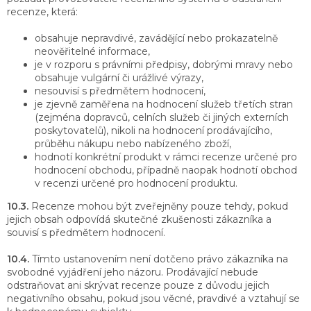
recenze, která:
obsahuje nepravdivé, zavádějící nebo prokazatelně
neověřitelné informace,
je v rozporu s právními předpisy, dobrými mravy nebo
obsahuje vulgární či urážlivé výrazy,
nesouvisí s předmětem hodnocení,
je zjevně zaměřena na hodnocení služeb třetích stran
(zejména dopravců, celních služeb či jiných externích
poskytovatelů), nikoli na hodnocení prodávajícího,
průběhu nákupu nebo nabízeného zboží,
hodnotí konkrétní produkt v rámci recenze určené pro
hodnocení obchodu, případně naopak hodnotí obchod
v recenzi určené pro hodnocení produktu.
10.3.
Recenze mohou být zveřejněny pouze tehdy, pokud
jejich obsah odpovídá skutečné zkušenosti zákazníka a
souvisí s předmětem hodnocení.
10.4.
Tímto ustanovením není dotčeno právo zákazníka na
svobodné vyjádření jeho názoru. Prodávající nebude
odstraňovat ani skrývat recenze pouze z důvodu jejich
negativního obsahu, pokud jsou věcné, pravdivé a vztahují se