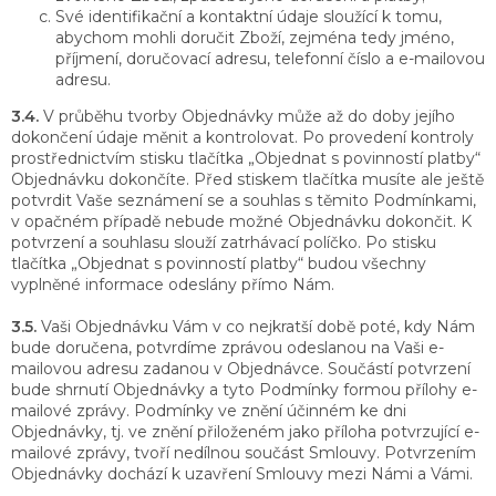
Své identifikační a kontaktní údaje sloužící k tomu,
abychom mohli doručit Zboží, zejména tedy jméno,
příjmení, doručovací adresu, telefonní číslo a e-mailovou
adresu.
3.4.
V průběhu tvorby Objednávky může až do doby jejího
dokončení údaje měnit a kontrolovat. Po provedení kontroly
prostřednictvím stisku tlačítka „Objednat s povinností platby“
Objednávku dokončíte. Před stiskem tlačítka musíte ale ještě
potvrdit Vaše seznámení se a souhlas s těmito Podmínkami,
v opačném případě nebude možné Objednávku dokončit. K
potvrzení a souhlasu slouží zatrhávací políčko. Po stisku
tlačítka „Objednat s povinností platby“ budou všechny
vyplněné informace odeslány přímo Nám.
3.5.
Vaši Objednávku Vám v co nejkratší době poté, kdy Nám
bude doručena, potvrdíme zprávou odeslanou na Vaši e-
mailovou adresu zadanou v Objednávce. Součástí potvrzení
bude shrnutí Objednávky a tyto Podmínky formou přílohy e-
mailové zprávy. Podmínky ve znění účinném ke dni
Objednávky, tj. ve znění přiloženém jako příloha potvrzující e-
mailové zprávy, tvoří nedílnou součást Smlouvy. Potvrzením
Objednávky dochází k uzavření Smlouvy mezi Námi a Vámi.