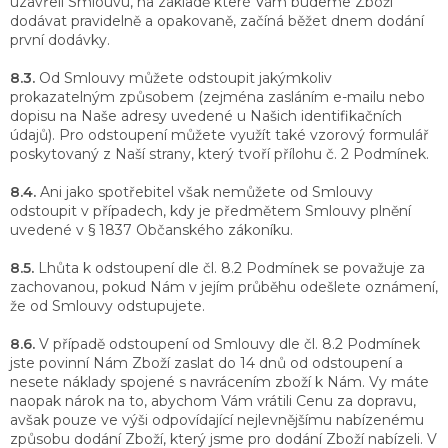
uzavřeli Smlouvu, na základě které Vám budeme Zboží
dodávat pravidelně a opakovaně, začíná běžet dnem dodání
první dodávky.
8.3.
Od Smlouvy můžete odstoupit jakýmkoliv
prokazatelným způsobem (zejména zasláním e-mailu nebo
dopisu na Naše adresy uvedené u Našich identifikačních
údajů). Pro odstoupení můžete využít také vzorový formulář
poskytovaný z Naší strany, který tvoří přílohu č. 2 Podmínek.
8.4.
Ani jako spotřebitel však nemůžete od Smlouvy
odstoupit v případech, kdy je předmětem Smlouvy plnění
uvedené v § 1837 Občanského zákoníku.
8.5.
Lhůta k odstoupení dle čl. 8.2 Podmínek se považuje za
zachovanou, pokud Nám v jejím průběhu odešlete oznámení,
že od Smlouvy odstupujete.
8.6.
V případě odstoupení od Smlouvy dle čl. 8.2 Podmínek
jste povinní Nám Zboží zaslat do 14 dnů od odstoupení a
nesete náklady spojené s navrácením zboží k Nám. Vy máte
naopak nárok na to, abychom Vám vrátili Cenu za dopravu,
avšak pouze ve výši odpovídající nejlevnějšímu nabízenému
způsobu dodání Zboží, který jsme pro dodání Zboží nabízeli. V