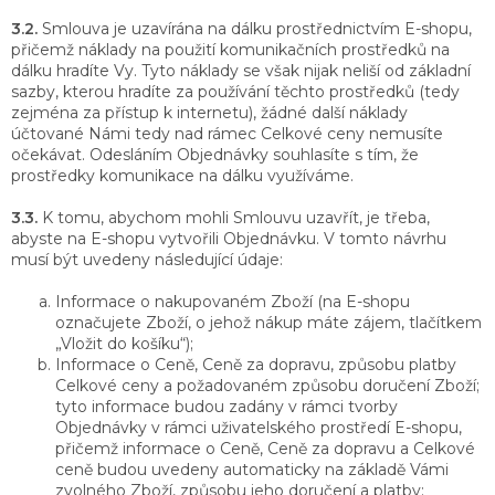
3.2.
Smlouva je uzavírána na dálku prostřednictvím E-shopu,
přičemž náklady na použití komunikačních prostředků na
dálku hradíte Vy. Tyto náklady se však nijak neliší od základní
sazby, kterou hradíte za používání těchto prostředků (tedy
zejména za přístup k internetu), žádné další náklady
účtované Námi tedy nad rámec Celkové ceny nemusíte
očekávat. Odesláním Objednávky souhlasíte s tím, že
prostředky komunikace na dálku využíváme.
3.3.
K tomu, abychom mohli Smlouvu uzavřít, je třeba,
abyste na E-shopu vytvořili Objednávku. V tomto návrhu
musí být uvedeny následující údaje:
Informace o nakupovaném Zboží (na E-shopu
označujete Zboží, o jehož nákup máte zájem, tlačítkem
„Vložit do košíku“);
Informace o Ceně, Ceně za dopravu, způsobu platby
Celkové ceny a požadovaném způsobu doručení Zboží;
tyto informace budou zadány v rámci tvorby
Objednávky v rámci uživatelského prostředí E-shopu,
přičemž informace o Ceně, Ceně za dopravu a Celkové
ceně budou uvedeny automaticky na základě Vámi
zvolného Zboží, způsobu jeho doručení a platby;