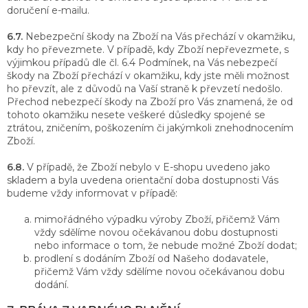
doručení e-mailu.
6.7.
Nebezpeční škody na Zboží na Vás přechází v okamžiku,
kdy ho převezmete. V případě, kdy Zboží nepřevezmete, s
výjimkou případů dle čl. 6.4 Podmínek, na Vás nebezpečí
škody na Zboží přechází v okamžiku, kdy jste měli možnost
ho převzít, ale z důvodů na Vaší straně k převzetí nedošlo.
Přechod nebezpečí škody na Zboží pro Vás znamená, že od
tohoto okamžiku nesete veškeré důsledky spojené se
ztrátou, zničením, poškozením či jakýmkoli znehodnocením
Zboží.
6.8.
V případě, že Zboží nebylo v E-shopu uvedeno jako
skladem a byla uvedena orientační doba dostupnosti Vás
budeme vždy informovat v případě:
mimořádného výpadku výroby Zboží, přičemž Vám
vždy sdělíme novou očekávanou dobu dostupnosti
nebo informace o tom, že nebude možné Zboží dodat;
prodlení s dodáním Zboží od Našeho dodavatele,
přičemž Vám vždy sdělíme novou očekávanou dobu
dodání.