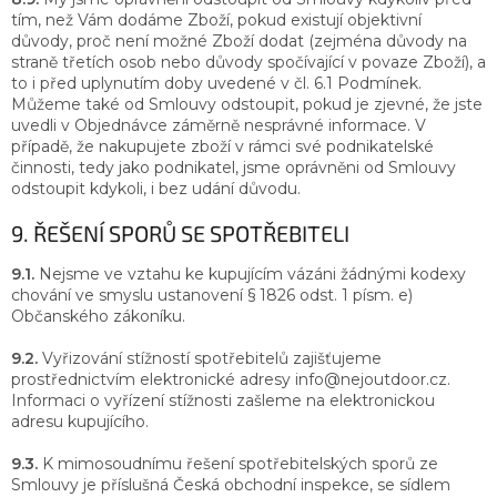
tím, než Vám dodáme Zboží, pokud existují objektivní
důvody, proč není možné Zboží dodat (zejména důvody na
straně třetích osob nebo důvody spočívající v povaze Zboží), a
to i před uplynutím doby uvedené v čl. 6.1 Podmínek.
Můžeme také od Smlouvy odstoupit, pokud je zjevné, že jste
uvedli v Objednávce záměrně nesprávné informace. V
případě, že nakupujete zboží v rámci své podnikatelské
činnosti, tedy jako podnikatel, jsme oprávněni od Smlouvy
odstoupit kdykoli, i bez udání důvodu.
9. ŘEŠENÍ SPORŮ SE SPOTŘEBITELI
9.1.
Nejsme ve vztahu ke kupujícím vázáni žádnými kodexy
chování ve smyslu ustanovení § 1826 odst. 1 písm. e)
Občanského zákoníku.
9.2.
Vyřizování stížností spotřebitelů zajišťujeme
prostřednictvím elektronické adresy info@nejoutdoor.cz.
Informaci o vyřízení stížnosti zašleme na elektronickou
adresu kupujícího.
9.3.
K mimosoudnímu řešení spotřebitelských sporů ze
Smlouvy je příslušná Česká obchodní inspekce, se sídlem