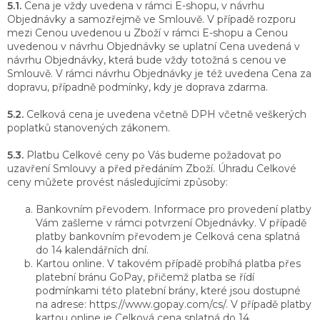
5.1.
Cena je vždy uvedena v rámci E-shopu, v návrhu
Objednávky a samozřejmě ve Smlouvě. V případě rozporu
mezi Cenou uvedenou u Zboží v rámci E-shopu a Cenou
uvedenou v návrhu Objednávky se uplatní Cena uvedená v
návrhu Objednávky, která bude vždy totožná s cenou ve
Smlouvě. V rámci návrhu Objednávky je též uvedena Cena za
dopravu, případně podmínky, kdy je doprava zdarma.
5.2.
Celková cena je uvedena včetně DPH včetně veškerých
poplatků stanovených zákonem.
5.3.
Platbu Celkové ceny po Vás budeme požadovat po
uzavření Smlouvy a před předáním Zboží. Úhradu Celkové
ceny můžete provést následujícími způsoby:
Bankovním převodem. Informace pro provedení platby
Vám zašleme v rámci potvrzení Objednávky. V případě
platby bankovním převodem je Celková cena splatná
do 14 kalendářních dní.
Kartou online. V takovém případě probíhá platba přes
platební bránu GoPay, přičemž platba se řídí
podmínkami této platební brány, které jsou dostupné
na adrese: https://www.gopay.com/cs/. V případě platby
kartou online je Celková cena splatná do 14