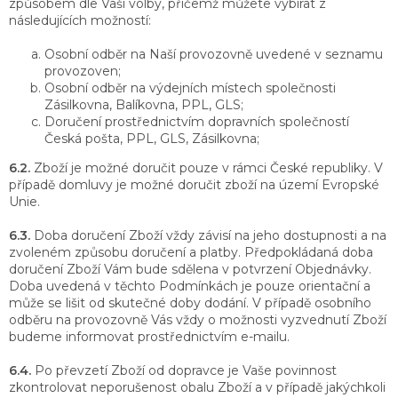
způsobem dle Vaší volby, přičemž můžete vybírat z
následujících možností:
Osobní odběr na Naší provozovně uvedené v seznamu
provozoven;
Osobní odběr na výdejních místech společnosti
Zásilkovna, Balíkovna, PPL, GLS;
Doručení prostřednictvím dopravních společností
Česká pošta, PPL, GLS, Zásilkovna;
6.2.
Zboží je možné doručit pouze v rámci České republiky. V
případě domluvy je možné doručit zboží na území Evropské
Unie.
6.3.
Doba doručení Zboží vždy závisí na jeho dostupnosti a na
zvoleném způsobu doručení a platby. Předpokládaná doba
doručení Zboží Vám bude sdělena v potvrzení Objednávky.
Doba uvedená v těchto Podmínkách je pouze orientační a
může se lišit od skutečné doby dodání. V případě osobního
odběru na provozovně Vás vždy o možnosti vyzvednutí Zboží
budeme informovat prostřednictvím e-mailu.
6.4.
Po převzetí Zboží od dopravce je Vaše povinnost
zkontrolovat neporušenost obalu Zboží a v případě jakýchkoli