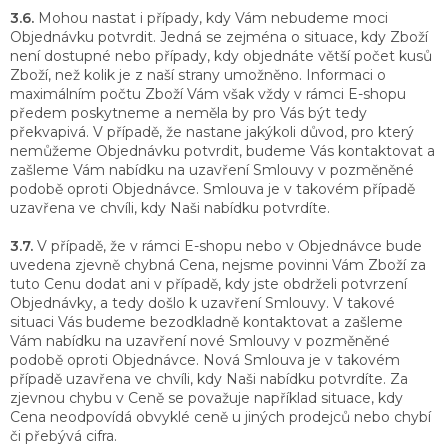
3.6.
Mohou nastat i případy, kdy Vám nebudeme moci
Objednávku potvrdit. Jedná se zejména o situace, kdy Zboží
není dostupné nebo případy, kdy objednáte větší počet kusů
Zboží, než kolik je z naší strany umožněno. Informaci o
maximálním počtu Zboží Vám však vždy v rámci E-shopu
předem poskytneme a neměla by pro Vás být tedy
překvapivá. V případě, že nastane jakýkoli důvod, pro který
nemůžeme Objednávku potvrdit, budeme Vás kontaktovat a
zašleme Vám nabídku na uzavření Smlouvy v pozměněné
podobě oproti Objednávce. Smlouva je v takovém případě
uzavřena ve chvíli, kdy Naši nabídku potvrdíte.
3.7.
V případě, že v rámci E-shopu nebo v Objednávce bude
uvedena zjevně chybná Cena, nejsme povinni Vám Zboží za
tuto Cenu dodat ani v případě, kdy jste obdrželi potvrzení
Objednávky, a tedy došlo k uzavření Smlouvy. V takové
situaci Vás budeme bezodkladně kontaktovat a zašleme
Vám nabídku na uzavření nové Smlouvy v pozměněné
podobě oproti Objednávce. Nová Smlouva je v takovém
případě uzavřena ve chvíli, kdy Naši nabídku potvrdíte. Za
zjevnou chybu v Ceně se považuje například situace, kdy
Cena neodpovídá obvyklé ceně u jiných prodejců nebo chybí
či přebývá cifra.