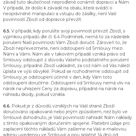
závad tuto skutečnost neprodleně oznámit dopravci a Nám.
V případě, že došlo k závadě na obalu, která svědčí o
neoprávněné manipulaci a vstupu do zásilky, není Vaší
povinností Zboží od dopravce převzít.
6.5.
V případě, kdy porušíte svoji povinnost převzít Zboží, s
výjimkou případů dle čl. 6.4 Podmínek, nemá to za následek
porušení Naší povinnosti Vám Zboží doručit. Zároveň to, že
Zboží nepřevezmete, není odstoupení od Smlouvy mezi
Námi a Vámi. Nám ale v takovém případě vzniká právo od
Smlouvy odstoupit z důvodu Vašeho podstatného porušení
Smlouvy, případně Zboží uskladnit, za což nám od Vás náleží
úplata ve výši obvyklé. Pokud se rozhodneme odstoupit od
Smlouvy, je odstoupení účinné v den, kdy Vám toto
odstoupení doručíme. Odstoupení od Smlouvy nemá vliv na
nárok na uhrazení Ceny za dopravu, případně na nárok na
náhradu škody, pokud vznikla.
6.6.
Pokud je z důvodů vzniklých na Vaší straně Zboží
doručováno opakovaně nebo jiným způsobem, než bylo ve
Smlouvě dohodnuto, je Vaší povinností nahradit Nám náklady
s tímto opakovaným doručením spojené. Platební údaje pro
zaplacení těchto nákladů Vám zašleme na Vaši e-mailovou
adresu uvedenou ve Smlouvě a jsou splatné 14 dnů od