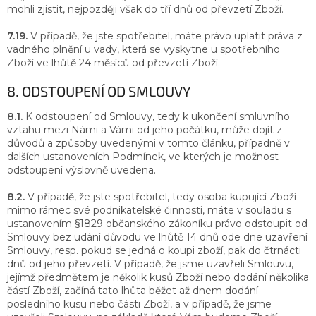
mohli zjistit, nejpozději však do tří dnů od převzetí Zboží.
7.19.
V případě, že jste spotřebitel, máte právo uplatit práva z
vadného plnění u vady, která se vyskytne u spotřebního
Zboží ve lhůtě 24 měsíců od převzetí Zboží.
8. ODSTOUPENÍ OD SMLOUVY
8.1.
K odstoupení od Smlouvy, tedy k ukončení smluvního
vztahu mezi Námi a Vámi od jeho počátku, může dojít z
důvodů a způsoby uvedenými v tomto článku, případně v
dalších ustanoveních Podmínek, ve kterých je možnost
odstoupení výslovně uvedena.
8.2.
V případě, že jste spotřebitel, tedy osoba kupující Zboží
mimo rámec své podnikatelské činnosti, máte v souladu s
ustanovením §1829 občanského zákoníku právo odstoupit od
Smlouvy bez udání důvodu ve lhůtě 14 dnů ode dne uzavření
Smlouvy, resp. pokud se jedná o koupi zboží, pak do čtrnácti
dnů od jeho převzetí. V případě, že jsme uzavřeli Smlouvu,
jejímž předmětem je několik kusů Zboží nebo dodání několika
částí Zboží, začíná tato lhůta běžet až dnem dodání
posledního kusu nebo části Zboží, a v případě, že jsme