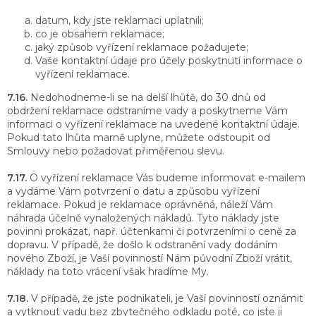
datum, kdy jste reklamaci uplatnili;
co je obsahem reklamace;
jaký způsob vyřízení reklamace požadujete;
Vaše kontaktní údaje pro účely poskytnutí informace o
vyřízení reklamace.
7.16.
Nedohodneme-li se na delší lhůtě, do 30 dnů od
obdržení reklamace odstraníme vady a poskytneme Vám
informaci o vyřízení reklamace na uvedené kontaktní údaje.
Pokud tato lhůta marně uplyne, můžete odstoupit od
Smlouvy nebo požadovat přiměřenou slevu.
7.17.
O vyřízení reklamace Vás budeme informovat e-mailem
a vydáme Vám potvrzení o datu a způsobu vyřízení
reklamace. Pokud je reklamace oprávněná, náleží Vám
náhrada účelně vynaložených nákladů. Tyto náklady jste
povinni prokázat, např. účtenkami či potvrzeními o ceně za
dopravu. V případě, že došlo k odstranění vady dodáním
nového Zboží, je Vaší povinností Nám původní Zboží vrátit,
náklady na toto vrácení však hradíme My.
7.18.
V případě, že jste podnikateli, je Vaší povinností oznámit
a vytknout vadu bez zbytečného odkladu poté, co jste ji