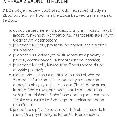
7. PRÁVA Z VADNÉHO PLNĚNÍ
7.1.
Zaručujeme, že v době přechodu nebezpečí škody na
Zboží podle čl. 6.7 Podmínek je Zboží bez vad, zejména pak,
že Zboží:
odpovídá ujednanému popisu, druhu a množství, jakož i
jakosti, funkčnosti, kompatibilitě, interoperabilitě a jiným
ujednaným vlastnostem;
je vhodné k účelu, pro který ho požadujete a s nímž
souhlasíme;
je dodáno s ujednaným příslušenstvím a pokyny k
použití, včetně návodu k montáži nebo instalaci;
je vhodné k účelu, k němuž se Zboží tohoto druhu
obvykle používá;
množstvím, jakostí a dalšími vlastnostmi, včetně
životnosti, funkčnosti, kompatibility a bezpečnosti,
odpovídá obvyklým vlastnostem Zboží téhož druhu,
které můžete rozumně očekávat, i s ohledem na
veřejná prohlášení učiněná námi nebo jinou osobou v
témže smluvním řetězci, zejména reklamou nebo
označením;
je dodáno s příslušenstvím, včetně obalu, návodu k
montáži a jiných pokynů k použití, které můžete