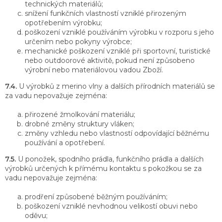
technických materiálů;
snížení funkčních vlastností vzniklé přirozeným
opotřebením výrobku;
poškození vzniklé používáním výrobku v rozporu s jeho
určením nebo pokyny výrobce;
mechanické poškození vzniklé při sportovní, turistické
nebo outdoorové aktivitě, pokud není způsobeno
výrobní nebo materiálovou vadou Zboží.
7.4.
U výrobků z merino vlny a dalších přírodních materiálů se
za vadu nepovažuje zejména:
přirozené žmolkování materiálu;
drobné změny struktury vláken;
změny vzhledu nebo vlastností odpovídající běžnému
používání a opotřebení.
7.5.
U ponožek, spodního prádla, funkčního prádla a dalších
výrobků určených k přímému kontaktu s pokožkou se za
vadu nepovažuje zejména:
prodření způsobené běžným používáním;
poškození vzniklé nevhodnou velikostí obuvi nebo
oděvu;