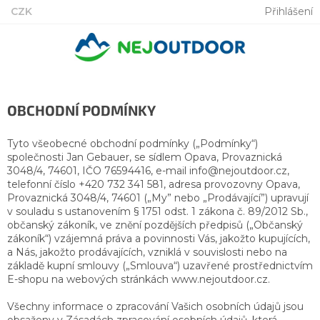
Přejít
CZK
Přihlášení
na
obsah
OBCHODNÍ PODMÍNKY
Tyto všeobecné obchodní podmínky („Podmínky“)
společnosti Jan Gebauer, se sídlem Opava, Provaznická
3048/4, 74601, IČO 76594416, e-mail info@nejoutdoor.cz,
telefonní číslo +420 732 341 581, adresa provozovny Opava,
Provaznická 3048/4, 74601 („My” nebo „Prodávající”) upravují
v souladu s ustanovením § 1751 odst. 1 zákona č. 89/2012 Sb.,
občanský zákoník, ve znění pozdějších předpisů („Občanský
zákoník“) vzájemná práva a povinnosti Vás, jakožto kupujících,
a Nás, jakožto prodávajících, vzniklá v souvislosti nebo na
základě kupní smlouvy („Smlouva“) uzavřené prostřednictvím
E-shopu na webových stránkách www.nejoutdoor.cz.
Všechny informace o zpracování Vašich osobních údajů jsou