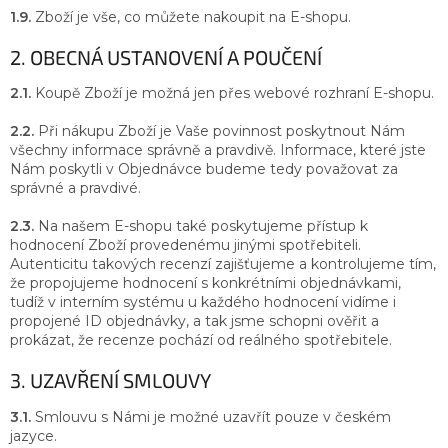
1.9.
Zboží je vše, co můžete nakoupit na E-shopu.
2. OBECNÁ USTANOVENÍ A POUČENÍ
2.1.
Koupě Zboží je možná jen přes webové rozhraní E-shopu.
2.2.
Při nákupu Zboží je Vaše povinnost poskytnout Nám
všechny informace správně a pravdivě. Informace, které jste
Nám poskytli v Objednávce budeme tedy považovat za
správné a pravdivé.
2.3.
Na našem E-shopu také poskytujeme přístup k
hodnocení Zboží provedenému jinými spotřebiteli.
Autenticitu takových recenzí zajišťujeme a kontrolujeme tím,
že propojujeme hodnocení s konkrétními objednávkami,
tudíž v interním systému u každého hodnocení vidíme i
propojené ID objednávky, a tak jsme schopni ověřit a
prokázat, že recenze pochází od reálného spotřebitele.
3. UZAVŘENÍ SMLOUVY
3.1.
Smlouvu s Námi je možné uzavřít pouze v českém
jazyce.