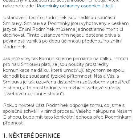
obsaženy v Zásadách zpracování osobních údajů, která
naleznete zde [
Podmínky ochranny osobních údajů
].
Ustanovení těchto Podmínek jsou nedílnou součástí
Smlouvy. Smlouva a Podmínky jsou vyhotoveny v českém
jazyce. Znění Podmínek můžeme jednostranně měnit či
doplňovat. Tímto ustanovením nejsou dotčena práva a
povinnosti vzniklá po dobu účinnosti předchozího znění
Podmínek.
Jak jistě víte, tak komunikujeme primárně na dálku. Proto i
pro naši Smlouvu platí, že jsou použity prostředky
komunikace na dálku, které umožňují, abychom se spolu
dohodli bez současné fyzické přítomnosti Nás a Vás, a
Smlouva je tak uzavřena distančním způsobem v prostředí
E-shopu, a to prostřednictvím rozhraní webové stránky
(„webové rozhraní E-shopu“).
Pokud některá část Podmínek odporuje tomu, co jsme si
společně schválili v rámci procesu Vašeho nákupu na Našem
E-shopu, bude mít tato konkrétní dohoda před Podmínkami
přednost.
1. NĚKTERÉ DEFINICE