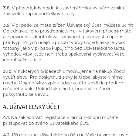
3.8.
V případě, kdy dojde k uzavření Smlouvy, Vám vzniká
závazek k zaplacení Celkové ceny.
3.9.
V případě, že máte zřízen Uživatelský účet, můžete učinit
Objednávku jeho prostřednictvím. I v takovém případě máte
ale povinnost zkontrolovat správnost, pravdivost a úplnost
předvyplněných údajů. Způsob tvorby Objednávky je však
totožný, jako v případě kupujícího bez Uživatelského účtu,
výhodou však je, že není třeba opakovaně vyplňovat Vaše
identifikační údaje.
3.10.
V některých případech umožňujeme na nákup Zboží
využít slevu. Pro poskytnutí slevy je třeba, abyste v rámci
návrhu Objednávky vyplnili údaje o této slevě do předem
určeného pole. Pokud tak učiníte, bude Vám Zboží
poskytnuto se slevou.
4. UŽIVATELSKÝ ÚČET
4.1.
Na základě Vaší registrace v rámci E-shopu můžete
přistupovat do svého Uživatelského účtu.
4.2.
Při registraci Uživatelského účtu je Vaše povinnost uvést