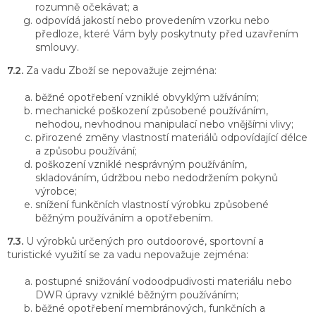
rozumně očekávat; a
odpovídá jakostí nebo provedením vzorku nebo
předloze, které Vám byly poskytnuty před uzavřením
smlouvy.
7.2.
Za vadu Zboží se nepovažuje zejména:
běžné opotřebení vzniklé obvyklým užíváním;
mechanické poškození způsobené používáním,
nehodou, nevhodnou manipulací nebo vnějšími vlivy;
přirozené změny vlastností materiálů odpovídající délce
a způsobu používání;
poškození vzniklé nesprávným používáním,
skladováním, údržbou nebo nedodržením pokynů
výrobce;
snížení funkčních vlastností výrobku způsobené
běžným používáním a opotřebením.
7.3.
U výrobků určených pro outdoorové, sportovní a
turistické využití se za vadu nepovažuje zejména:
postupné snižování vodoodpudivosti materiálu nebo
DWR úpravy vzniklé běžným používáním;
běžné opotřebení membránových, funkčních a