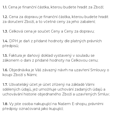
1.1.
Cena je finanční částka, kterou budete hradit za Zboží;
1.2.
Cena za dopravu je finanční částka, kterou budete hradit
za doručení Zboží, a to včetně ceny za jeho zabalení;
1.3.
Celková cena je součet Ceny a Ceny za dopravu;
1.4.
DPH je daň z přidané hodnoty dle platných právních
předpisů;
1.5.
Faktura je daňový doklad vystavený v souladu se
zákonem o dani z přidané hodnoty na Celkovou cenu;
1.6.
Objednávka je Váš závazný návrh na uzavření Smlouvy o
koupi Zboží s Námi;
1.7.
Uživatelský účet je účet zřízený na základě Vámi
sdělených údajů, jež umožňuje uchování zadaných údajů a
uchovávání historie objednaného Zboží a uzavřených Smluv;
1.8.
Vy jste osoba nakupující na Našem E-shopu, právními
předpisy označovaná jako kupující;