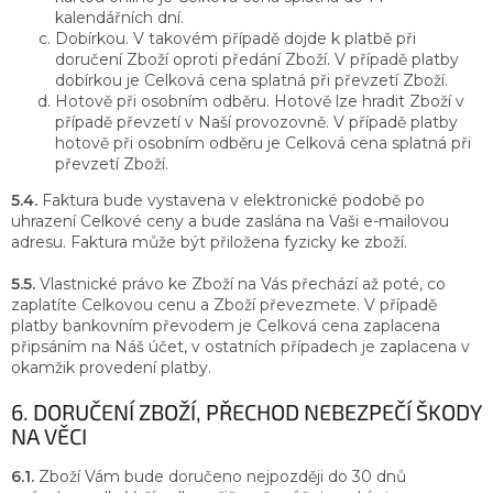
kalendářních dní.
Dobírkou. V takovém případě dojde k platbě při
doručení Zboží oproti předání Zboží. V případě platby
dobírkou je Celková cena splatná při převzetí Zboží.
Hotově při osobním odběru. Hotově lze hradit Zboží v
případě převzetí v Naší provozovně. V případě platby
hotově při osobním odběru je Celková cena splatná při
převzetí Zboží.
5.4.
Faktura bude vystavena v elektronické podobě po
uhrazení Celkové ceny a bude zaslána na Vaši e-mailovou
adresu. Faktura může být přiložena fyzicky ke zboží.
5.5.
Vlastnické právo ke Zboží na Vás přechází až poté, co
zaplatíte Celkovou cenu a Zboží převezmete. V případě
platby bankovním převodem je Celková cena zaplacena
připsáním na Náš účet, v ostatních případech je zaplacena v
okamžik provedení platby.
6. DORUČENÍ ZBOŽÍ, PŘECHOD NEBEZPEČÍ ŠKODY
NA VĚCI
6.1.
Zboží Vám bude doručeno nejpozději do 30 dnů