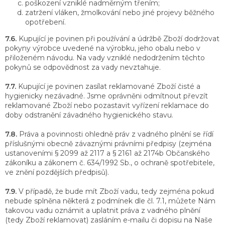
poškození vzniklé nadměrným třením;
zatržení vláken, žmolkování nebo jiné projevy běžného
opotřebení.
7.6.
Kupující je povinen při používání a údržbě Zboží dodržovat
pokyny výrobce uvedené na výrobku, jeho obalu nebo v
přiloženém návodu. Na vady vzniklé nedodržením těchto
pokynů se odpovědnost za vady nevztahuje.
7.7.
Kupující je povinen zasílat reklamované Zboží čisté a
hygienicky nezávadné. Jsme oprávněni odmítnout převzít
reklamované Zboží nebo pozastavit vyřízení reklamace do
doby odstranění závadného hygienického stavu.
7.8.
Práva a povinnosti ohledně práv z vadného plnění se řídí
příslušnými obecně závaznými právními předpisy (zejména
ustanoveními § 2099 až 2117 a § 2161 až 2174b Občanského
zákoníku a zákonem č. 634/1992 Sb., o ochraně spotřebitele,
ve znění pozdějších předpisů).
7.9.
V případě, že bude mít Zboží vadu, tedy zejména pokud
nebude splněna některá z podmínek dle čl. 7.1, můžete Nám
takovou vadu oznámit a uplatnit práva z vadného plnění
(tedy Zboží reklamovat) zasláním e-mailu či dopisu na Naše