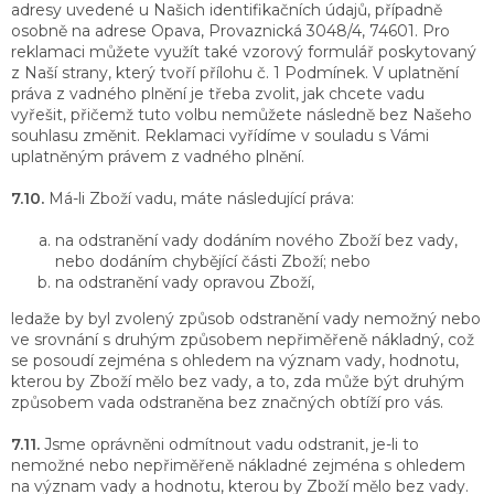
adresy uvedené u Našich identifikačních údajů, případně
osobně na adrese Opava, Provaznická 3048/4, 74601. Pro
reklamaci můžete využít také vzorový formulář poskytovaný
z Naší strany, který tvoří přílohu č. 1 Podmínek. V uplatnění
práva z vadného plnění je třeba zvolit, jak chcete vadu
vyřešit, přičemž tuto volbu nemůžete následně bez Našeho
souhlasu změnit. Reklamaci vyřídíme v souladu s Vámi
uplatněným právem z vadného plnění.
7.10.
Má-li Zboží vadu, máte následující práva:
na odstranění vady dodáním nového Zboží bez vady,
nebo dodáním chybějící části Zboží; nebo
na odstranění vady opravou Zboží,
ledaže by byl zvolený způsob odstranění vady nemožný nebo
ve srovnání s druhým způsobem nepřiměřeně nákladný, což
se posoudí zejména s ohledem na význam vady, hodnotu,
kterou by Zboží mělo bez vady, a to, zda může být druhým
způsobem vada odstraněna bez značných obtíží pro vás.
7.11.
Jsme oprávněni odmítnout vadu odstranit, je-li to
nemožné nebo nepřiměřeně nákladné zejména s ohledem
na význam vady a hodnotu, kterou by Zboží mělo bez vady.