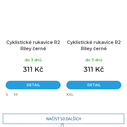
Cyklistické rukavice R2
Cyklistické rukavice R2
Riley černé
Riley černé
do 3 dnů
do 3 dnů
311 Kč
311 Kč
DETAIL
DETAIL
S
M
XXL
NAČÍST 50 DALŠÍCH
S