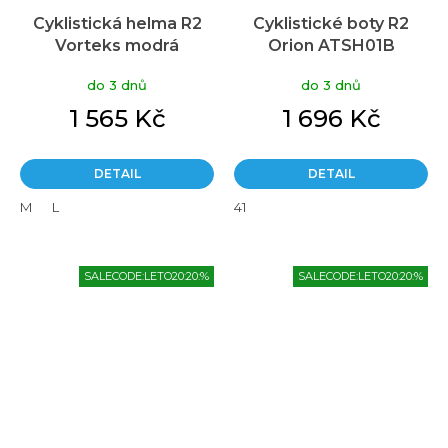
Cyklistická helma R2
Cyklistické boty R2
Vorteks modrá
Orion ATSH01B
do 3 dnů
do 3 dnů
1 565 Kč
1 696 Kč
DETAIL
DETAIL
M
L
41
SALECODE:LETO20:20:%
SALECODE:LETO20:20:%