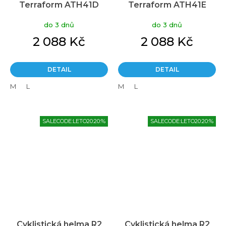
Terraform ATH41D
Terraform ATH41E
do 3 dnů
do 3 dnů
2 088 Kč
2 088 Kč
DETAIL
DETAIL
M
L
M
L
SALECODE:LETO20:20:%
SALECODE:LETO20:20:%
Cyklistická helma R2
Cyklistická helma R2