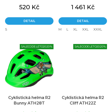
520 Kč
1 461 Kč
DETAIL
DETAIL
S
M
L
XL
XXL
XXXL
4X
SALECODE:LETO20:20:%
SALECODE:LETO20:20:%
Cyklistická helma R2
Cyklistická helma R2
Bunny ATH28T
Cliff ATH22Z