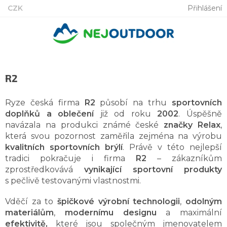
Přejít
CZK
Přihlášení
na
obsah
R2
Ryze česká firma
R2
působí na trhu
sportovních
doplňků a oblečení
již od roku
2002
. Úspěšně
navázala na produkci známé české
značky Relax
,
která svou pozornost zaměřila zejména na výrobu
kvalitních sportovních brýlí
. Právě v této nejlepší
tradici pokračuje i firma
R2
– zákazníkům
zprostředkovává
vynikající sportovní produkty
s pečlivě testovanými vlastnostmi.
Vděčí za to
špičkové výrobní technologii
,
odolným
materiálům
,
modernímu designu
a maximální
efektivitě,
které jsou společným jmenovatelem