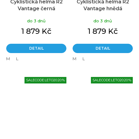
Cyklistická helma R2
Cyklistická helma R2
Vantage černá
Vantage hnědá
do 3 dnů
do 3 dnů
1 879 Kč
1 879 Kč
DETAIL
DETAIL
M
L
M
L
SALECODE:LETO20:20:%
SALECODE:LETO20:20:%