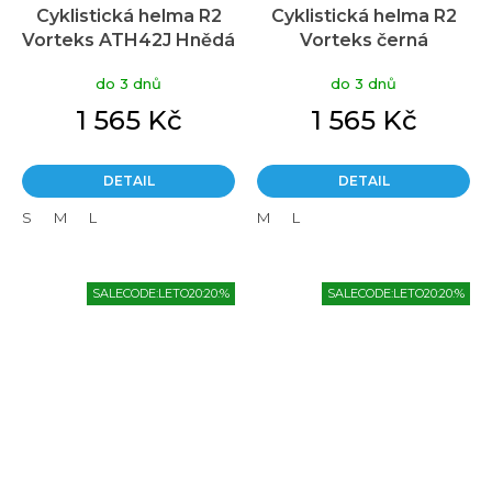
Cyklistická helma R2
Cyklistická helma R2
Vorteks ATH42J Hnědá
Vorteks černá
do 3 dnů
do 3 dnů
1 565 Kč
1 565 Kč
DETAIL
DETAIL
S
M
L
M
L
SALECODE:LETO20:20:%
SALECODE:LETO20:20:%