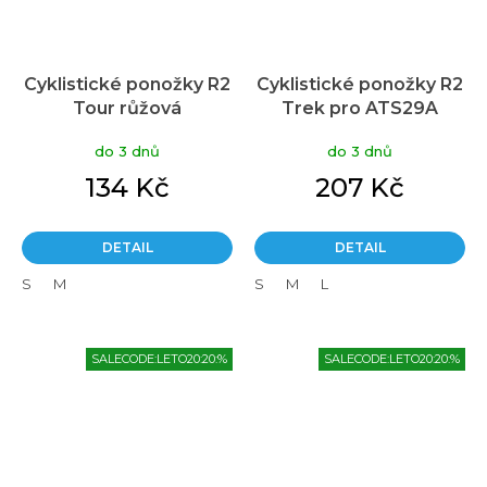
Cyklistické ponožky R2
Cyklistické ponožky R2
Tour růžová
Trek pro ATS29A
do 3 dnů
do 3 dnů
134 Kč
207 Kč
DETAIL
DETAIL
S
M
S
M
L
SALECODE:LETO20:20:%
SALECODE:LETO20:20:%