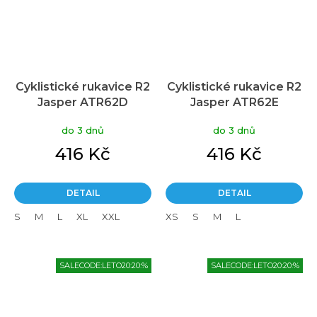
Cyklistické rukavice R2
Cyklistické rukavice R2
Jasper ATR62D
Jasper ATR62E
do 3 dnů
do 3 dnů
416 Kč
416 Kč
DETAIL
DETAIL
S
M
L
XL
XXL
XS
S
M
L
SALECODE:LETO20:20:%
SALECODE:LETO20:20:%