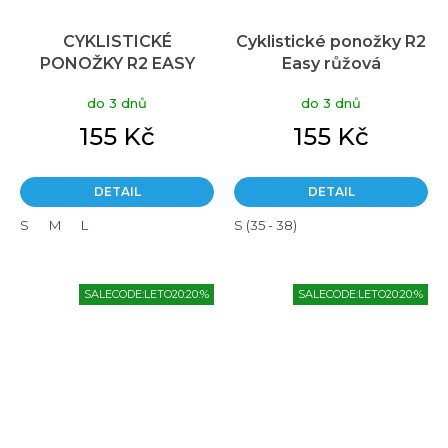
CYKLISTICKÉ
Cyklistické ponožky R2
PONOŽKY R2 EASY
Easy růžová
ATS10G
do 3 dnů
do 3 dnů
155 Kč
155 Kč
DETAIL
DETAIL
S
M
L
S (35 - 38)
SALECODE:LETO20:20:%
SALECODE:LETO20:20:%