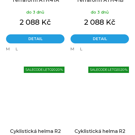
Terraform ATH41A
Terraform ATH41B
do 3 dnů
do 3 dnů
2 088 Kč
2 088 Kč
DETAIL
DETAIL
M
L
M
L
SALECODE:LETO20:20:%
SALECODE:LETO20:20:%
Cyklistická helma R2
Cyklistická helma R2