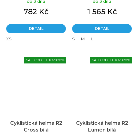
do 3 dnů
do 3 dnů
782 Kč
1 565 Kč
DETAIL
DETAIL
XS
S
M
L
SALECODE:LETO20:20:%
SALECODE:LETO20:20:%
Cyklistická helma R2
Cyklistická helma R2
Cross bílá
Lumen bílá