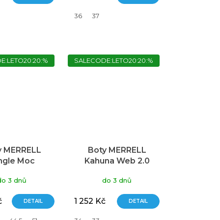
36
37
E:LETO20:20:%
SALECODE:LETO20:20:%
y MERRELL
Boty MERRELL
ngle Moc
Kahuna Web 2.0
do 3 dnů
do 3 dnů
č
1 252 Kč
DETAIL
DETAIL