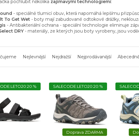
čka pochlubit několika
zajímavými technologiemi
:
ound
- speciálně tlumicí obuv, která napomáhá lepšímu přizpů
lt To Get Wet
- boty mají zabudované odtokové drážky, neklouz
gis
- Antibakteriální ochrana - speciální technologie eliminuje zá
Select DRY
- materiály, ze kterých jsou boty vyrobeny, jsou vod
čujeme
Nejlevnější
Nejdražší
Nejprodávanější
Abecedn
ODE:LETO20:20:%
SALECODE:LETO20:20:%
SALECOD
ZDARMA