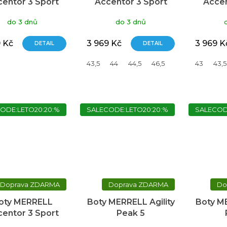
entor 3 Sport
Accentor 3 Sport
Accen
GTX
GTX
do 3 dnů
do 3 dnů
9 Kč
3 969 Kč
3 969 K
DETAIL
DETAIL
43,5
44
44,5
46,5
43
43,5
ODE:LETO20:20:%
SALECODE:LETO20:20:%
SALECOD
ZDARMA
ZDARMA
oty MERRELL
Boty MERRELL Agility
Boty ME
entor 3 Sport
Peak 5
Mid GTX