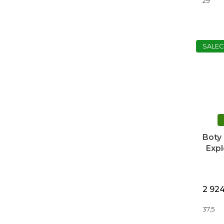
29
SALEC
Boty
Expl
2 92
37,5