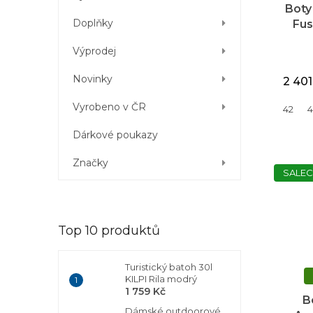
u
Boty
k
Doplňky
Fus
t
ů
Výprodej
Novinky
2 401
Vyrobeno v ČR
42
4
Dárkové poukazy
Značky
SALEC
Top 10 produktů
Turistický batoh 30l
KILPI Rila modrý
1 759 Kč
B
Dámské outdoorové