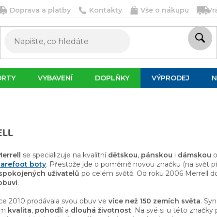
Doprava a platby
Kontakty
Vše o nákupu
Vr
ORTY
VYBAVENÍ
DOPLŇKY
VÝPRODEJ
N
ELL
errell
se specializuje na kvalitní
dětskou
,
pánskou
i
dámskou
o
arefoot boty
. Přestože jde o poměrně novou značku (na svět přiš
spokojených uživatelů
po celém světě. Od roku 2006 Merrell do
obuvi
.
oce 2010 prodávala svou obuv ve
více než 150 zemích světa
. Sy
ím
kvalita
,
pohodlí
a
dlouhá životnost
. Na své si u této značky