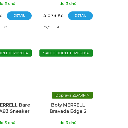
do 3 dnů
do 3 dnů
č
4 073 Kč
DETAIL
DETAIL
37
37,5
38
E:LETO20:20:%
SALECODE:LETO20:20:%
ZDARMA
MERRELL Bare
Boty MERRELL
 A83 Sneaker
Bravada Edge 2
Thermo Demi WP
do 3 dnů
do 3 dnů