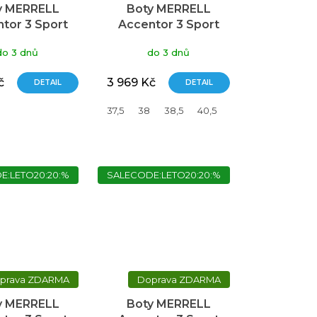
y MERRELL
Boty MERRELL
tor 3 Sport
Accentor 3 Sport
GTX
GTX
do 3 dnů
do 3 dnů
č
3 969 Kč
DETAIL
DETAIL
42,5
37,5
38
38,5
40,5
41
42
37
E:LETO20:20:%
SALECODE:LETO20:20:%
ZDARMA
ZDARMA
y MERRELL
Boty MERRELL