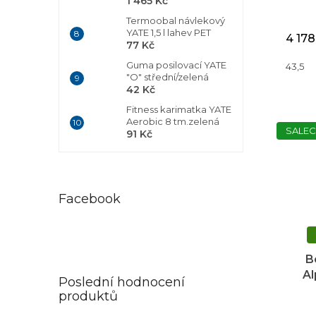
1 465 Kč
Termoobal návlekový
YATE 1,5 l lahev PET
4 178
77 Kč
Guma posilovací YATE
43,5
"O" střední/zelená
42 Kč
Fitness karimatka YATE
Aerobic 8 tm.zelená
SALEC
91 Kč
Facebook
B
Al
Poslední hodnocení
Re
produktů