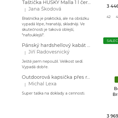
Taštička HUSKY Malla 1 l černá
3 44
Jana Škodová
|
Hodnocení produktu je 3 z 5 hvězdiček.
42
4
Brašnička je praktická, ale na obrázku
vypadá lépe, hranatěji, skladněji. Ve
skutečnosti je taková oblejší,
"nafouklejší".
SALEC
Pánský hardshellový kabát HUSKY Nestia M zelený
Jiří Radovesnický
|
Hodnocení produktu je 5 z 5 hvězdiček.
Ještě jsem nepoužil. Velikost sedí.
Vypadá dobře.
Outdoorová kapsička přes rameno PROGRESS Corss Body černá
Michal Lexa
|
Hodnocení produktu je 5 z 5 hvězdiček.
B
Super taška na doklady a cennosti.
Br
Th
3 96