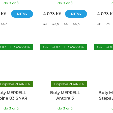
do 3 dnů
do 3 dnů
 Kč
4 073 Kč
4 073 K
DETAIL
DETAIL
44,5
43
43,5
44
44,5
38
39
ODE:LETO20:20:%
SALECODE:LETO20:20:%
SALECOD
ZDARMA
ZDARMA
oty MERRELL
Boty MERRELL
Boty 
pine 83 SNKR
Antora 3
Steps
craft Mid WP
do 3 dnů
do 3 dnů