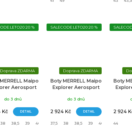
41
49
43
43,5
ODE:LETO20:20:%
SALECODE:LETO20:20:%
SALECOD
ZDARMA
ZDARMA
 MERRELL Maipo
Boty MERRELL Maipo
Boty M
orer Aerosport
Explorer Aerosport
Explor
do 3 dnů
do 3 dnů
4 Kč
2 924 Kč
2 924 K
DETAIL
DETAIL
38
38,5
39
40
40,5
37,5
41
38
38,5
39
40
40,5
44
41