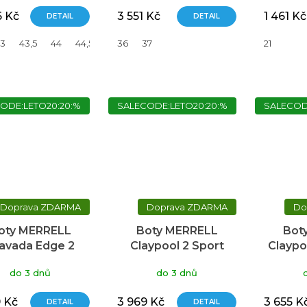
6 Kč
3 551 Kč
1 461 Kč
DETAIL
DETAIL
3
43,5
44
44,5
46,5
36
37
21
ODE:LETO20:20:%
SALECODE:LETO20:20:%
SALECOD
ZDARMA
ZDARMA
oty MERRELL
Boty MERRELL
Bot
avada Edge 2
Claypool 2 Sport
Claypo
ermo Mid WP
GTX
do 3 dnů
do 3 dnů
9 Kč
3 969 Kč
3 655 K
DETAIL
DETAIL