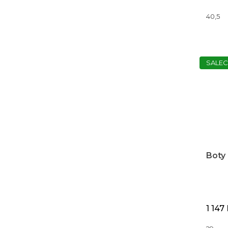
40,5
SALEC
Boty
1 147