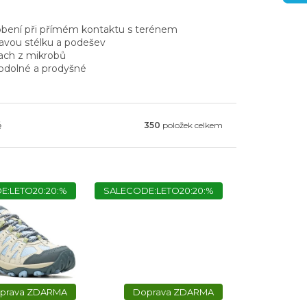
sobení při přímém kontaktu s terénem
avou stélku a podešev
pach z mikrobů
ěodolné a prodyšné
ě
350
položek celkem
E:LETO20:20:%
SALECODE:LETO20:20:%
ZDARMA
ZDARMA