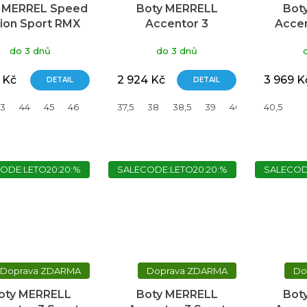
 MERREL Speed
Boty MERRELL
Bot
ion Sport RMX
Accentor 3
Accen
do 3 dnů
do 3 dnů
 Kč
2 924 Kč
3 969 K
DETAIL
DETAIL
3
44
45
46
37,5
38
38,5
39
40
40,5
40,5
41
ODE:LETO20:20:%
SALECODE:LETO20:20:%
SALECOD
ZDARMA
ZDARMA
oty MERRELL
Boty MERRELL
Bot