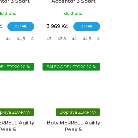
tor 3 Sport
Accentor 3 Sport
GTX
GTX
do 3 dnů
do 3 dnů
č
3 969 Kč
DETAIL
DETAIL
44
44,5
45
46
43
46,5
43,5
44
44,5
46,5
E:LETO20:20:%
SALECODE:LETO20:20:%
ZDARMA
ZDARMA
RRELL Agility
Boty MERRELL Agility
Peak 5
Peak 5