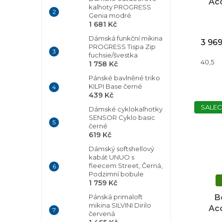
Acc
kalhoty PROGRESS
Genia modré
1 681 Kč
Dámská funkční mikina
3 96
PROGRESS Tispa Zip
fuchsie/švestka
40,5
1 758 Kč
Pánské bavlněné triko
KILPI Base černé
439 Kč
SALEC
Dámské cyklokalhotky
SENSOR Cyklo basic
černé
619 Kč
Dámský softshellový
kabát UNUO s
fleecem Street, Černá,
Podzimní bobule
1 759 Kč
B
Pánská primaloft
mikina SILVINI Dirilo
Acc
červená