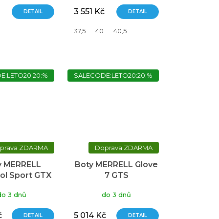
3 551 Kč
DETAIL
DETAIL
37,5
40
40,5
E:LETO20:20:%
SALECODE:LETO20:20:%
ZDARMA
ZDARMA
y MERRELL
Boty MERRELL Glove
ol Sport GTX
7 GTS
do 3 dnů
do 3 dnů
č
5 014 Kč
DETAIL
DETAIL