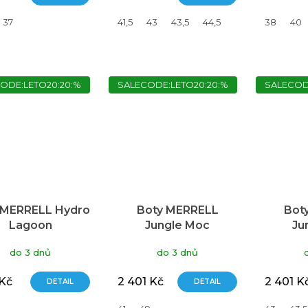
37
41,5
43
43,5
44,5
38
40
ODE:LETO20:20:%
SALECODE:LETO20:20:%
SALECOD
 MERRELL Hydro
Boty MERRELL
Bot
Lagoon
Jungle Moc
Ju
do 3 dnů
do 3 dnů
 Kč
2 401 Kč
2 401 K
DETAIL
DETAIL