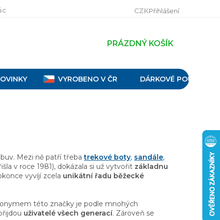
ácení, výměna a reklamace
Velikostní tabulky
Obch
CZK
Přihlášení
PRÁZDNÝ KOŠÍK
OVINKY
VYROBENO V ČR
DÁRKOVÉ POUKAZY
buv. Mezi ně patří třeba
trekové boty
,
sandále
,
la v roce 1981), dokázala si už vytvořit
základnu
konce vyvíjí zcela
unikátní řadu běžecké
nonymem této značky je podle mnohých
 přijdou
uživatelé všech generací
. Zároveň se