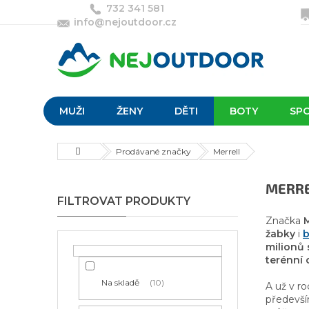
Přejít
732 341 581
na
info@nejoutdoor.cz
obsah
MUŽI
ŽENY
DĚTI
BOTY
SP
Domů
Prodávané značky
Merrell
P
MERR
o
s
Značka
M
t
žabky
i
b
r
milionů 
terénní 
a
n
Na skladě
10
A už v r
n
předevš