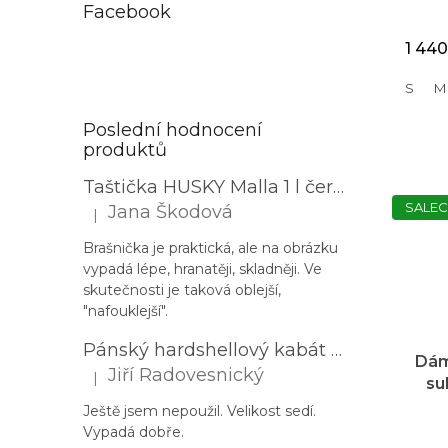
Facebook
1 440
S
M
Poslední hodnocení
produktů
Taštička HUSKY Malla 1 l černá
SALEC
Jana Škodová
|
Hodnocení produktu je 3 z 5 hvězdiček.
Brašnička je praktická, ale na obrázku
vypadá lépe, hranatěji, skladněji. Ve
skutečnosti je taková oblejší,
"nafouklejší".
Pánský hardshellový kabát HUSKY Nestia M zelený
Dám
Jiří Radovesnický
|
su
Hodnocení produktu je 5 z 5 hvězdiček.
t
Ještě jsem nepoužil. Velikost sedí.
Vypadá dobře.