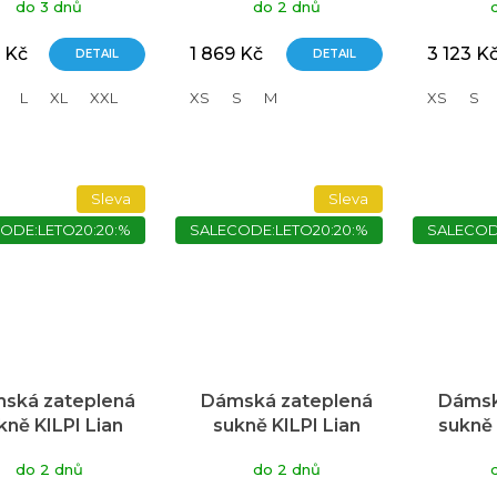
do 3 dnů
do 2 dnů
 Kč
1 869 Kč
3 123 K
DETAIL
DETAIL
L
XL
XXL
XS
S
M
XS
S
Sleva
Sleva
ODE:LETO20:20:%
SALECODE:LETO20:20:%
SALECOD
ská zateplená
Dámská zateplená
Dámsk
kně KILPI Lian
sukně KILPI Lian
sukně 
mavě červená
zelená
do 2 dnů
do 2 dnů