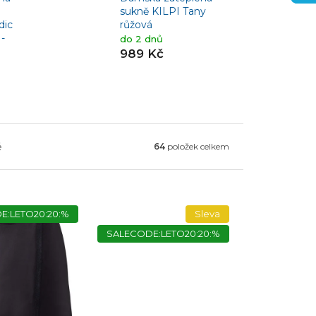
sukně KILPI Tany
dic
růžová
 -
do 2 dnů
989 Kč
ě
64
položek celkem
E:LETO20:20:%
Sleva
SALECODE:LETO20:20:%