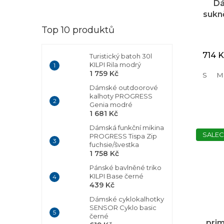
Dá
sukn
d
Top 10 produktů
714 
Turistický batoh 30l
KILPI Rila modrý
1 759 Kč
S
M
Dámské outdoorové
kalhoty PROGRESS
Genia modré
1 681 Kč
Dámská funkční mikina
SALEC
PROGRESS Tispa Zip
fuchsie/švestka
1 758 Kč
Pánské bavlněné triko
KILPI Base černé
439 Kč
Dámské cyklokalhotky
SENSOR Cyklo basic
černé
prim