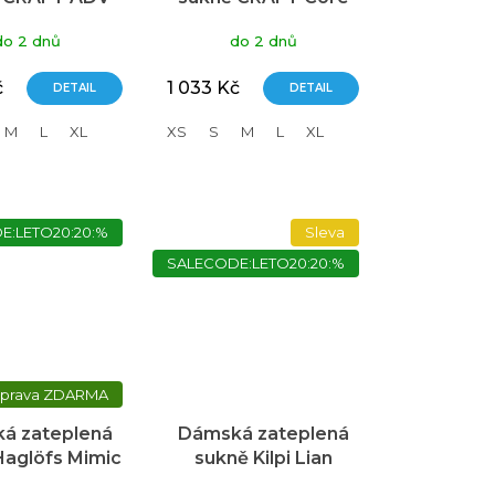
 2 oranžová
Nordic Training
do 2 dnů
do 2 dnů
Insulate růžová
č
1 033 Kč
DETAIL
DETAIL
M
L
XL
XS
S
M
L
XL
E:LETO20:20:%
Sleva
SALECODE:LETO20:20:%
ZDARMA
á zateplená
Dámská zateplená
Haglöfs Mimic
sukně Kilpi Lian
- černá
černá