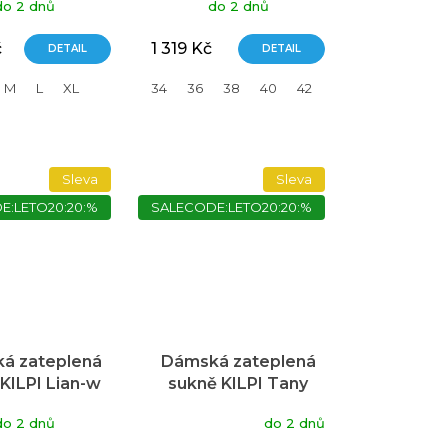
do 2 dnů
do 2 dnů
č
1 319 Kč
DETAIL
DETAIL
M
L
XL
34
36
38
40
42
44
46
Sleva
Sleva
E:LETO20:20:%
SALECODE:LETO20:20:%
á zateplená
Dámská zateplená
KILPI Lian-w
sukně KILPI Tany
černá
černá
Průměrné
do 2 dnů
do 2 dnů
hodnocení