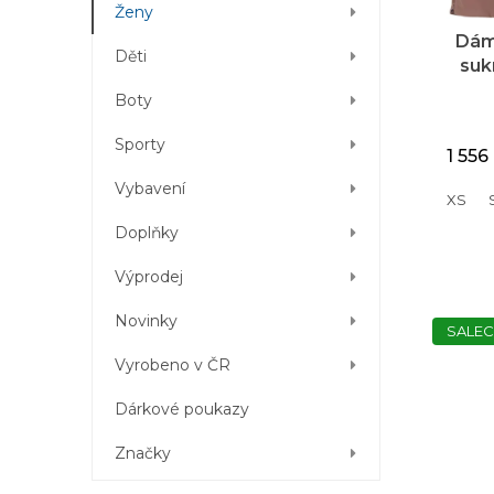
t
d
Ženy
ů
u
Dám
k
Děti
suk
t
No
Boty
ů
Ins
Sporty
1 556
Vybavení
XS
Doplňky
Výprodej
Novinky
SALEC
Vyrobeno v ČR
Dárkové poukazy
Značky