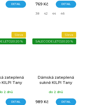
produktu
769 Kč
DETAIL
DETAIL
je
4,5
38
42
44
46
z
5
hvězdiček.
Sleva
Sleva
E:LETO20:20:%
SALECODE:LETO20:20:%
á zateplená
Dámská zateplená
 KILPI Tany
sukně KILPI Tany
růžová
tmavě zelená
do 2 dnů
do 2 dnů
989 Kč
DETAIL
DETAIL