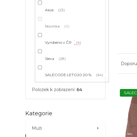
í
p
Akce
23
a
n
e
Novinka
0
l
Vyrobeno v ČR
4
Ř
Sleva
28
a
Doporu
z
SALECODE:LETO20:20:%
64
e
n
V
í
Položek k zobrazení:
64
ý
SALEC
p
p
r
i
o
s
Přeskočit
Kategorie
d
p
kategorie
u
r
Muži
k
o