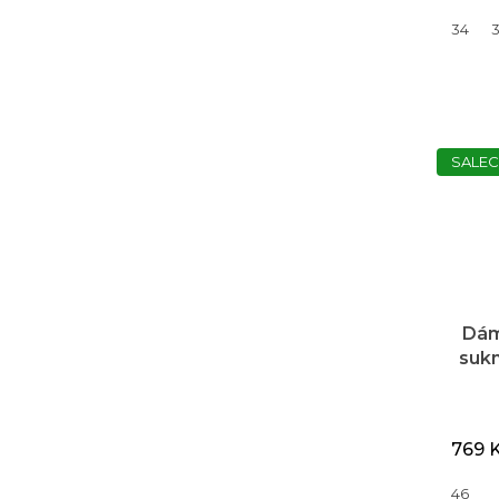
34
SALEC
Dám
sukn
769 
46