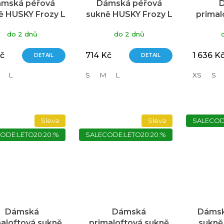
mská péřová
Dámská péřová
ě HUSKY Frozy L
sukně HUSKY Frozy L
primal
ark magenta
graphite
SIL
do 2 dnů
do 2 dnů
Kč
714 Kč
1 636 K
DETAIL
DETAIL
L
S
M
L
XS
S
Sleva
Sleva
SALECOD
ODE:LETO20:20:%
SALECODE:LETO20:20:%
Dámská
Dámská
Dámsk
aloftová sukně
primaloftová sukně
sukně