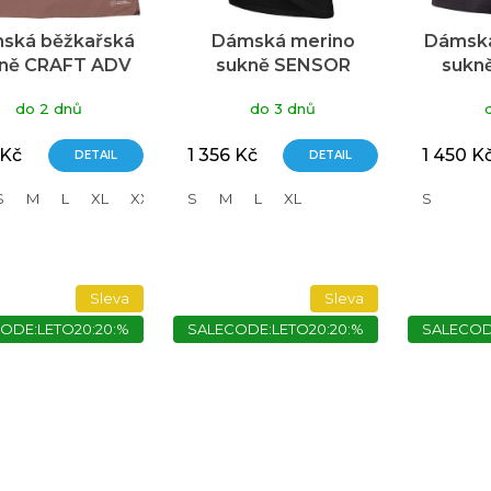
ská běžkařská
Dámská merino
Dámská
ně CRAFT ADV
sukně SENSOR
sukn
rdic Training
Extreme Up černá
Pi
do 2 dnů
do 3 dnů
ulate - červená
 Kč
1 356 Kč
1 450 K
DETAIL
DETAIL
S
M
L
XL
XXL
S
M
L
XL
S
Sleva
Sleva
ODE:LETO20:20:%
SALECODE:LETO20:20:%
SALECOD