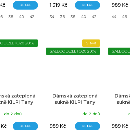
 Kč
1 319 Kč
989 Kč
DETAIL
DETAIL
36
38
40
42
44
34
46
36
38
40
42
44
44
46
46
ODE:LETO20:20:%
Sleva
SALECODE:LETO20:20:%
SALECOD
ská zateplená
Dámská zateplená
Dámsk
kně KILPI Tany
sukně KILPI Tany
sukně
modrá
růžová
Průměrné
do 2 dnů
do 2 dnů
hodnocení
produktu
 Kč
989 Kč
989 Kč
DETAIL
DETAIL
je