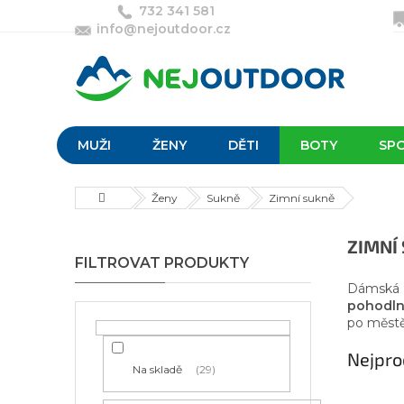
Přejít
732 341 581
na
info@nejoutdoor.cz
obsah
MUŽI
ŽENY
DĚTI
BOTY
SP
Domů
Ženy
Sukně
Zimní sukně
P
ZIMNÍ
o
s
Dámská z
t
pohodl
r
po městě
a
Nejpro
n
Na skladě
29
n