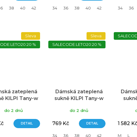
5,0
36
38
40
42
44
34
46
36
38
40
42
44
34
46
36
z
5
hvězdiček.
Sleva
Sleva
SALECOD
ODE:LETO20:20:%
SALECODE:LETO20:20:%
ská zateplená
Dámská zateplená
Dámsk
ě KILPI Tany-w
sukně KILPI Tany-w
sukn
černá
korálová
Ma
do 2 dnů
do 2 dnů
Kč
769 Kč
1 582 K
DETAIL
DETAIL
34
36
38
40
42
44
M
46
L