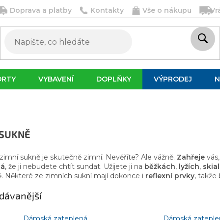
Doprava a platby
Kontakty
Vše o nákupu
Vr
ORTY
VYBAVENÍ
DOPLŇKY
VÝPRODEJ
N
 SUKNĚ
imní sukně je skutečně zimní. Nevěříte? Ale vážně.
Zahřeje
vás
ná
, že ji nebudete chtít sundat. Užijete ji na
běžkách
,
lyžích
,
skia
. Některé ze zimních sukní mají dokonce i
reflexní prvky
, takže
dávanější
Dámská zateplená
Dámská zateple