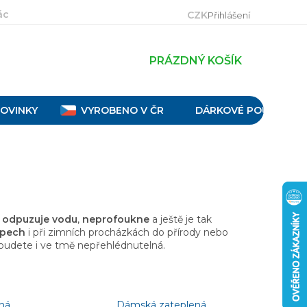
ácení, výměna a reklamace
Velikostní tabulky
Obch
CZK
Přihlášení
PRÁZDNÝ KOŠÍK
OVINKY
VYROBENO V ČR
DÁRKOVÉ POUKAZY
,
odpuzuje vodu
,
neprofoukne
a ještě je tak
lpech
i při zimních procházkách do přírody nebo
 budete i ve tmě nepřehlédnutelná.
ná
Dámská zateplená