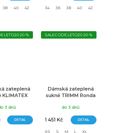
38
40
42
44
34
46
36
38
40
42
44
46
E:LETO20:20:%
SALECODE:LETO20:20:%
á zateplená
Dámská zateplená
ě KLIMATEX
sukně TRIMM Ronda
rgo černá
modrá
do 3 dnů
do 3 dnů
č
1 451 Kč
DETAIL
DETAIL
XS
S
M
L
XL