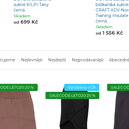
sukně KILPI Tany
běžkařská sukně
černá
CRAFT ADV Nor
Training Insulate
Skladem
černá
699 Kč
od
Skladem
1 556 Kč
od
čujeme
Nejlevnější
Nejdražší
Nejprodávanější
Abecedn
ODE:LETO20:20:%
Vyrobeno v ČR
SALECOD
SALECODE:LETO20:20:%