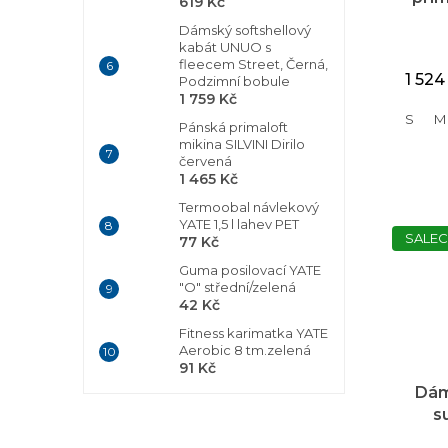
619 Kč
SIL
Dámský softshellový
kabát UNUO s
fleecem Street, Černá,
1 524
Podzimní bobule
1 759 Kč
S
M
Pánská primaloft
mikina SILVINI Dirilo
červená
1 465 Kč
Termoobal návlekový
YATE 1,5 l lahev PET
SALEC
77 Kč
Guma posilovací YATE
"O" střední/zelená
42 Kč
Fitness karimatka YATE
Aerobic 8 tm.zelená
91 Kč
Dám
s