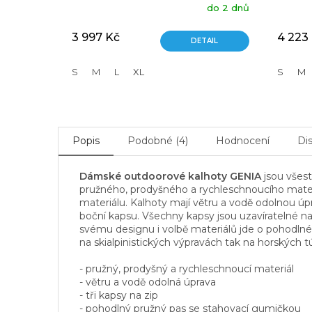
Průměrné
do 2 dnů
hodnocení
produktu
3 997 Kč
4 223
DETAIL
je
5,0
z
S
M
L
XL
S
M
5
hvězdiček.
Popis
Podobné (4)
Hodnocení
Di
Dámské outdoorové kalhoty GENIA
jsou všest
pružného, prodyšného a rychleschnoucího materiá
materiálu. Kalhoty mají větru a vodě odolnou úpr
boční kapsu. Všechny kapsy jsou uzavíratelné n
svému designu i volbě materiálů jde o pohodlné a s
na skialpinistických výpravách tak na horských 
- pružný, prodyšný a rychleschnoucí materiál
- větru a vodě odolná úprava
- tři kapsy na zip
- pohodlný pružný pas se stahovací gumičkou