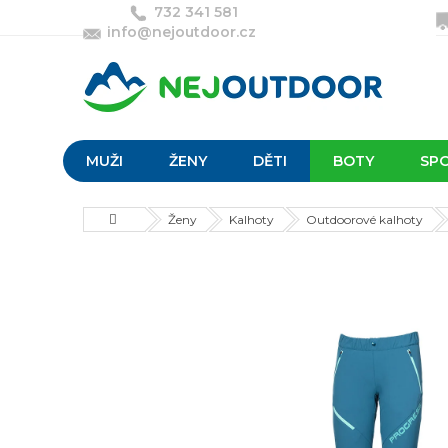
Přejít
732 341 581
na
info@nejoutdoor.cz
obsah
MUŽI
ŽENY
DĚTI
BOTY
SP
Domů
Ženy
Kalhoty
Outdoorové kalhoty