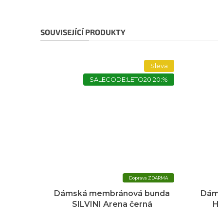
SOUVISEJÍCÍ PRODUKTY
Sleva
SALECODE:LETO20:20:%
ZDARMA
Dámská membránová bunda
Dám
SILVINI Arena černá
H