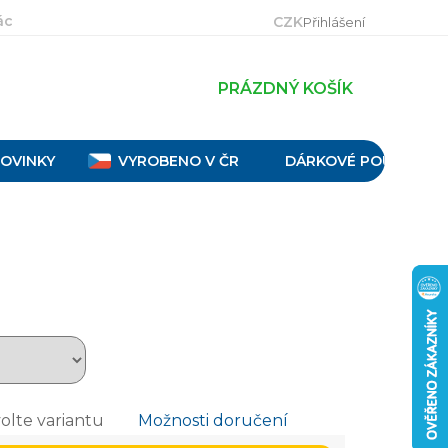
ácení, výměna a reklamace
Velikostní tabulky
Obch
CZK
Přihlášení
PRÁZDNÝ KOŠÍK
OVINKY
VYROBENO V ČR
DÁRKOVÉ POUKAZY
olte variantu
Možnosti doručení