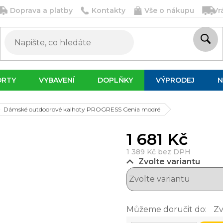
Doprava a platby
Kontakty
Vše o nákupu
Vr
ORTY
VYBAVENÍ
DOPLŇKY
VÝPRODEJ
N
Dámské outdoorové kalhoty PROGRESS Genia modré
1 681 Kč
1 389 Kč bez DPH
Zvolte variantu
Můžeme doručit do:
Zv