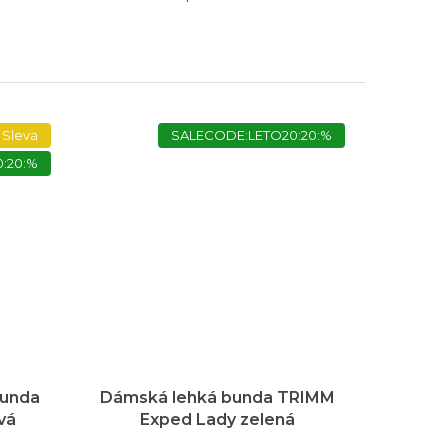
Sleva
SALECODE:LETO20:20:%
:20:%
bunda
Dámská lehká bunda TRIMM
vá
Exped Lady zelená