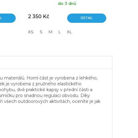
do 3 dnů
2 350 Kč
L
DETAIL
XS
S
M
L
XL
 materiálů. Horní část je vyrobena z lehkého,
tek je vyrobena z pružného elastického
pohybu, dvě praktické kapsy v přední části a
gumičku pro snadnou regulaci obvodu. Díky
 při všech outdoorových aktivitách, oceníte je jak