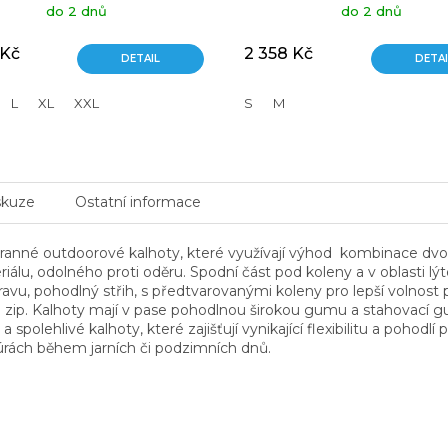
do 2 dnů
do 2 dnů
 Kč
2 358 Kč
DETAIL
DETAI
L
XL
XXL
S
M
skuze
Ostatní informace
ranné outdoorové kalhoty, které využívají výhod kombinace dvou
lu, odolného proti oděru. Spodní část pod koleny a v oblasti lý
avu, pohodlný střih, s předtvarovanými koleny pro lepší volnost 
a zip. Kalhoty mají v pase pohodlnou širokou gumu a stahovací 
polehlivé kalhoty, které zajišťují vynikající flexibilitu a pohodlí
túrách během jarních či podzimních dnů.