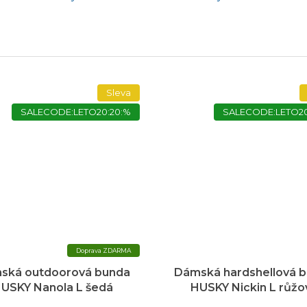
Sleva
SALECODE:LETO20:20:%
SALECODE:LETO20
ZDARMA
ská outdoorová bunda
Dámská hardshellová 
USKY Nanola L šedá
HUSKY Nickin L růžo