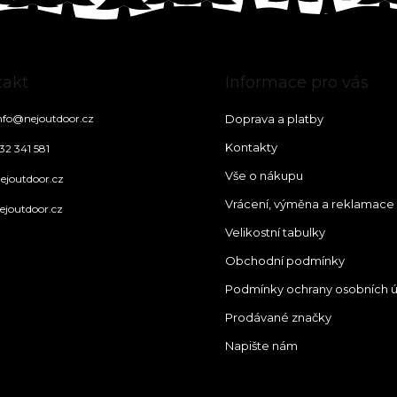
takt
Informace pro vás
nfo
@
nejoutdoor.cz
Doprava a platby
Kontakty
32 341 581
Vše o nákupu
ejoutdoor.cz
Vrácení, výměna a reklamace
ejoutdoor.cz
Velikostní tabulky
Obchodní podmínky
Podmínky ochrany osobních 
Prodávané značky
Napište nám