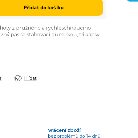
Přidat do košíku
hoty z pružného a rychleschnoucího
žný pas se stahovací gumičkou, tři kapsy
e
Hlídat
Vrácení zboží
bez problémů do 14 dnů