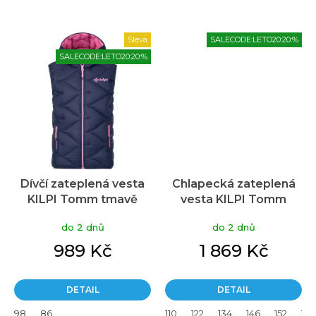
Sleva
SALECODE:LETO20:20:%
SALECODE:LETO20:20:%
Dívčí zateplená vesta
Chlapecká zateplená
KILPI Tomm tmavě
vesta KILPI Tomm
modrá
černá
do 2 dnů
do 2 dnů
989 Kč
1 869 Kč
DETAIL
DETAIL
98
86
110
122
134
146
152
158