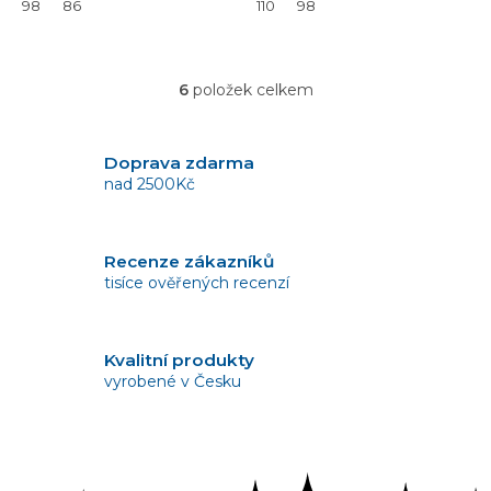
98
86
110
98
6
položek celkem
O
v
l
á
Doprava zdarma
d
nad 2500Kč
a
c
í
Recenze zákazníků
p
tisíce ověřených recenzí
r
v
k
y
Kvalitní produkty
v
vyrobené v Česku
ý
p
i
s
Vrácení zboží
u
bez problémů do 14 dnů