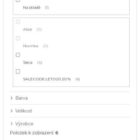
t
Na skladě
1
ů
Akce
0
Novinka
0
Sleva
4
SALECODE:LETO20:20:%
6
Barva
Velikost
Výrobce
Položek k zobrazení:
6