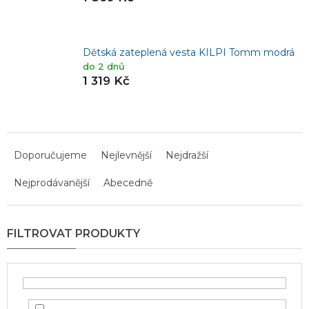
Dětská zateplená vesta KILPI Tomm modrá
do 2 dnů
1 319 Kč
Ř
a
Doporučujeme
Nejlevnější
Nejdražší
z
Nejprodávanější
Abecedně
e
n
í
p
r
o
d
u
k