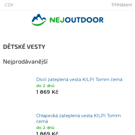
Přejít
CZK
Přihlášení
na
obsah
DĚTSKÉ VESTY
Nejprodávanější
Dívčí zateplená vesta KILPI Tomm černá
do 2 dnů
1 869 Kč
Chlapecká zateplená vesta KILPI Tomm
černá
do 2 dnů
1 869 Kč