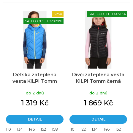
V
Sleva
SALECODE:LETO20:20:%
ý
SALECODE:LETO20:20:%
p
i
s
p
r
o
d
u
Dětská zateplená
Dívčí zateplená vesta
k
vesta KILPI Tomm
KILPI Tomm černá
t
modrá
ů
do 2 dnů
do 2 dnů
1 319 Kč
1 869 Kč
DETAIL
DETAIL
110
134
146
152
158
98
110
122
134
146
152
158