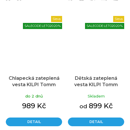
Sleva
Sleva
SALECODE:LETO20:20:%
SALECODE:LETO20:20:%
Chlapecká zateplená
Dětská zateplená
vesta KILPI Tomm
vesta KILPI Tomm
tmavě zelená
tmavě modrá
do 2 dnů
Skladem
989 Kč
899 Kč
od
DETAIL
DETAIL