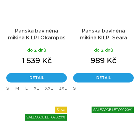
Pánská bavlněná
Pánská bavlněná
mikina KILPI Okampos
mikina KILPI Seara
modrá
tmavě modrá
do 2 dnů
do 2 dnů
1 539 Kč
989 Kč
DETAIL
DETAIL
S
M
L
XL
XXL
3XL
S
Sleva
SALECODE:LETO20:20:%
SALECODE:LETO20:20:%