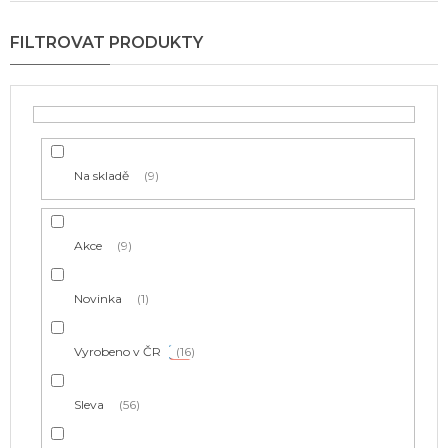
í
p
r
o
d
u
k
t
Na skladě
9
ů
Akce
9
Novinka
1
Vyrobeno v ČR
16
Sleva
56