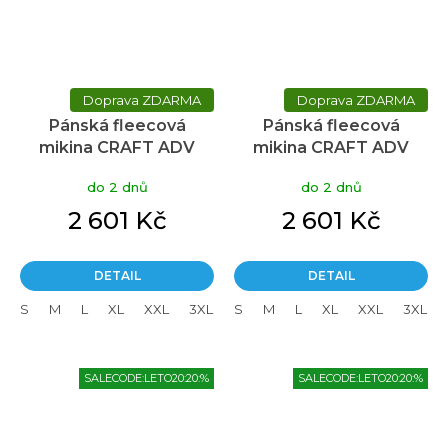
ZDARMA
ZDARMA
Pánská fleecová
Pánská fleecová
mikina CRAFT ADV
mikina CRAFT ADV
Explore Power Fleece
Explore Power Fleece
do 2 dnů
do 2 dnů
Hood - černá
Hood - modrá
2 601 Kč
2 601 Kč
DETAIL
DETAIL
S
M
L
XL
XXL
3XL
S
M
L
XL
XXL
3XL
SALECODE:LETO20:20:%
SALECODE:LETO20:20:%