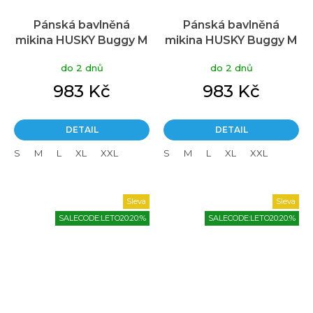
Pánská bavlněná
Pánská bavlněná
mikina HUSKY Buggy M
mikina HUSKY Buggy M
modrá
šedá
do 2 dnů
do 2 dnů
983 Kč
983 Kč
DETAIL
DETAIL
S
M
L
XL
XXL
S
M
L
XL
XXL
Sleva
Sleva
SALECODE:LETO20:20:%
SALECODE:LETO20:20:%