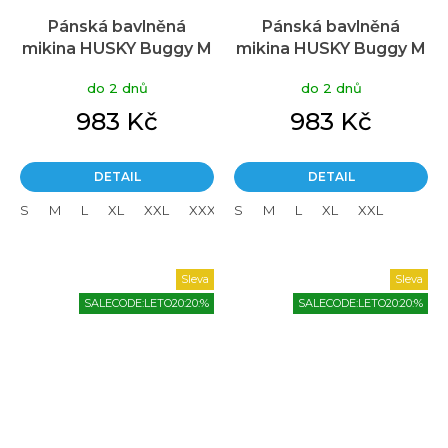
Pánská bavlněná
Pánská bavlněná
mikina HUSKY Buggy M
mikina HUSKY Buggy M
bílá
modrá
do 2 dnů
do 2 dnů
983 Kč
983 Kč
DETAIL
DETAIL
S
M
L
XL
XXL
XXXL
S
M
L
XL
XXL
Sleva
Sleva
SALECODE:LETO20:20:%
SALECODE:LETO20:20:%