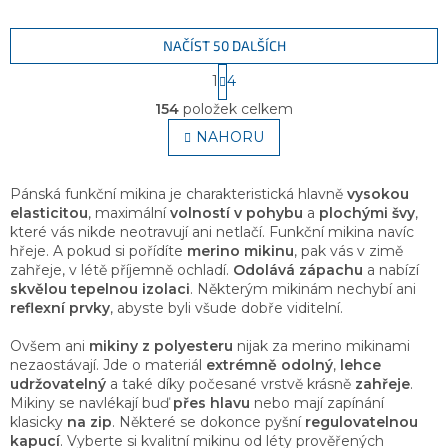
NAČÍST 50 DALŠÍCH
S
1
4
t
O
r
154
položek celkem
v
á
l
NAHORU
n
á
k
o
d
v
a
Pánská funkční mikina je charakteristická hlavně
vysokou
á
c
elasticitou
, maximální
volností v pohybu
a
plochými švy
,
n
í
které vás nikde neotravují ani netlačí. Funkční mikina navíc
í
p
hřeje. A pokud si pořídíte
merino mikinu
, pak vás v zimě
r
zahřeje, v létě příjemně ochladí.
Odolává zápachu
a nabízí
v
skvělou tepelnou izolaci
. Některým mikinám nechybí ani
k
reflexní prvky
, abyste byli všude dobře viditelní.
y
v
Ovšem ani
mikiny z polyesteru
nijak za merino mikinami
ý
nezaostávají. Jde o materiál
extrémně odolný
,
lehce
p
udržovatelný
a také díky počesané vrstvě krásně
zahřeje
.
i
Mikiny se navlékají buď
přes hlavu
nebo mají zapínání
s
klasicky
na zip
. Některé se dokonce pyšní
regulovatelnou
u
kapucí
. Vyberte si kvalitní mikinu od léty prověřených