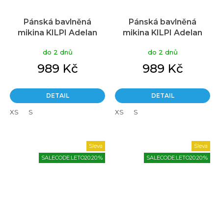
Pánská bavlněná
Pánská bavlněná
mikina KILPI Adelan
mikina KILPI Adelan
černá
tmavě modrá
do 2 dnů
do 2 dnů
989 Kč
989 Kč
DETAIL
DETAIL
XS
S
XS
S
Sleva
Sleva
SALECODE:LETO20:20:%
SALECODE:LETO20:20:%