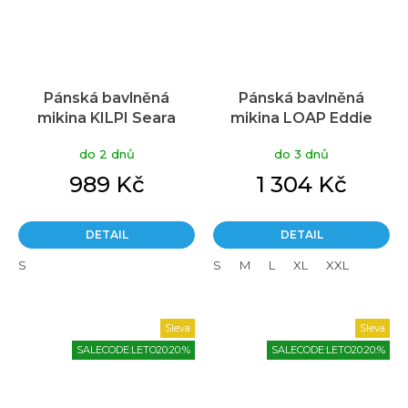
Pánská bavlněná
Pánská bavlněná
mikina KILPI Seara
mikina LOAP Eddie
tmavě zelená
Tmavě šedá/Zelená
do 2 dnů
do 3 dnů
989 Kč
1 304 Kč
DETAIL
DETAIL
S
S
M
L
XL
XXL
Sleva
Sleva
SALECODE:LETO20:20:%
SALECODE:LETO20:20:%