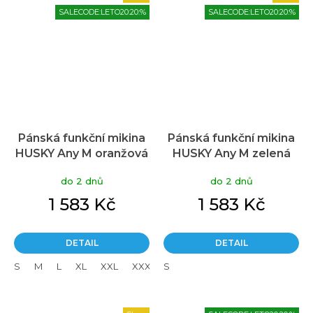
SALECODE:LETO20:20:%
SALECODE:LETO20:20:%
Pánská funkční mikina
Pánská funkční mikina
HUSKY Any M oranžová
HUSKY Any M zelená
do 2 dnů
do 2 dnů
1 583 Kč
1 583 Kč
DETAIL
DETAIL
S
M
L
XL
XXL
XXXL
S