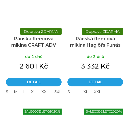
ZDARMA
ZDARMA
Pánská fleecová
Pánská fleecová
mikina CRAFT ADV
mikina Haglöfs Funäs
Explore Power Fleece
Pile Hood - černá
do 2 dnů
do 2 dnů
Hood - zelená
2 601 Kč
3 332 Kč
DETAIL
DETAIL
S
M
L
XL
XXL
3XL
4XL
S
L
XL
XXL
SALECODE:LETO20:20:%
SALECODE:LETO20:20:%