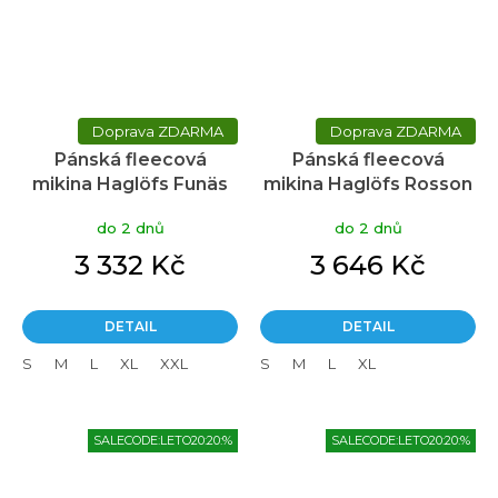
ZDARMA
ZDARMA
Pánská fleecová
Pánská fleecová
mikina Haglöfs Funäs
mikina Haglöfs Rosson
Pile Hood - modrá
Mid hood - černá
do 2 dnů
do 2 dnů
3 332 Kč
3 646 Kč
DETAIL
DETAIL
S
M
L
XL
XXL
S
M
L
XL
SALECODE:LETO20:20:%
SALECODE:LETO20:20:%