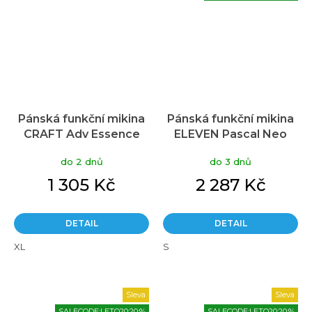
Pánská funkční mikina
Pánská funkční mikina
CRAFT Adv Essence
ELEVEN Pascal Neo
Jersey Hood černá
Grey
do 2 dnů
do 3 dnů
1 305 Kč
2 287 Kč
DETAIL
DETAIL
XL
S
Sleva
Sleva
SALECODE:LETO20:20:%
SALECODE:LETO20:20:%