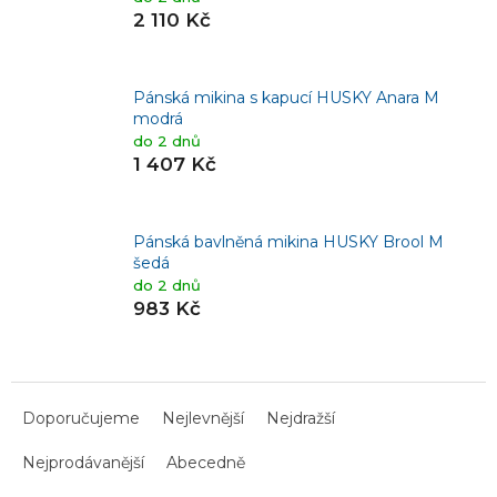
2 110 Kč
Pánská mikina s kapucí HUSKY Anara M
modrá
do 2 dnů
1 407 Kč
Pánská bavlněná mikina HUSKY Brool M
šedá
do 2 dnů
983 Kč
Ř
a
Doporučujeme
Nejlevnější
Nejdražší
z
Nejprodávanější
Abecedně
e
n