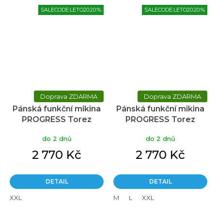
SALECODE:LETO20:20:%
SALECODE:LETO20:20:%
ZDARMA
ZDARMA
Pánská funkční mikina
Pánská funkční mikina
PROGRESS Torez
PROGRESS Torez
Hoody modrá
Merino Hoody s kapucí
do 2 dnů
do 2 dnů
- zelená
2 770 Kč
2 770 Kč
DETAIL
DETAIL
XXL
M
L
XXL