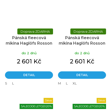
ZDARMA
ZDARMA
Pánská fleecová
Pánská fleecová
mikina Haglöfs Rosson
mikina Haglöfs Rosson
Mid hood - modrá
Mid hood - oranžová
do 2 dnů
do 2 dnů
2 601 Kč
2 601 Kč
DETAIL
DETAIL
S
L
M
L
XL
Sleva
Sleva
SALECODE:LETO20:20:%
SALECODE:LETO20:20:%