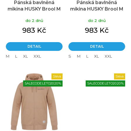
Pánská bavlněná
Pánská bavlněná
k
mikina HUSKY Brool M
mikina HUSKY Brool M
t
černá
dark modrá
ů
do 2 dnů
do 2 dnů
983 Kč
983 Kč
DETAIL
DETAIL
M
L
XL
XXL
S
M
L
XL
XXL
Sleva
Sleva
SALECODE:LETO20:20:%
SALECODE:LETO20:20:%