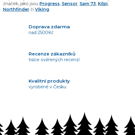
značek, jako jsou
Progress
,
Sensor
,
Sam 73
,
Kilpi
,
Northfinder
či
Viking
.
Doprava zdarma
nad 2500Kč
Recenze zákazníků
tisíce ověřených recenzí
Kvalitní produkty
vyrobené v Česku
Vrácení zboží
bez problémů do 14 dnů