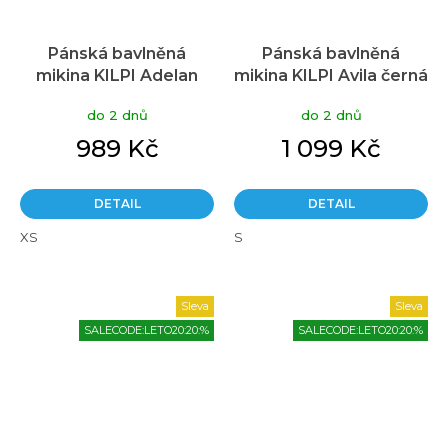
Pánská bavlněná
Pánská bavlněná
mikina KILPI Adelan
mikina KILPI Avila černá
tmavě zelená
do 2 dnů
do 2 dnů
989 Kč
1 099 Kč
DETAIL
DETAIL
XS
S
Sleva
Sleva
SALECODE:LETO20:20:%
SALECODE:LETO20:20:%