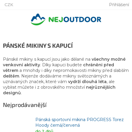
Přejít
CZK
Přihlášení
na
obsah
PÁNSKÉ MIKINY S KAPUCÍ
Pánské mikiny s kapucí jsou jako dělané na
všechny možné
venkovní aktivity
. Díky kapuci budete
chráněni
před
větrem
a mnohdy i díky nepromokavosti mikiny před slabším
deštěm
. Nejenže dodáváme mikiny světoznámých a
uznávaných značek, které vám
vydrží dlouhá léta
, ale
vybírat můžete i z obrovského množství
nejrůznějších
designů
.
Nejprodávanější
Pánská sportovní mikina PROGRESS Torez
Hoody černá/červená
do 2 dnů