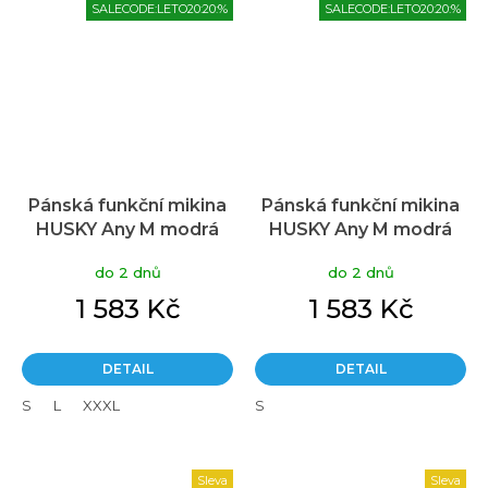
SALECODE:LETO20:20:%
SALECODE:LETO20:20:%
Pánská funkční mikina
Pánská funkční mikina
HUSKY Any M modrá
HUSKY Any M modrá
do 2 dnů
do 2 dnů
1 583 Kč
1 583 Kč
DETAIL
DETAIL
S
L
XXXL
S
Sleva
Sleva