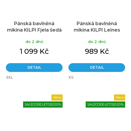
Pánská bavlněná
Pánská bavlněná
mikina KILPI Fjela šedá
mikina KILPI Leines
černá
do 2 dnů
do 2 dnů
1 099 Kč
989 Kč
DETAIL
DETAIL
3XL
XS
Sleva
Sleva
SALECODE:LETO20:20:%
SALECODE:LETO20:20:%