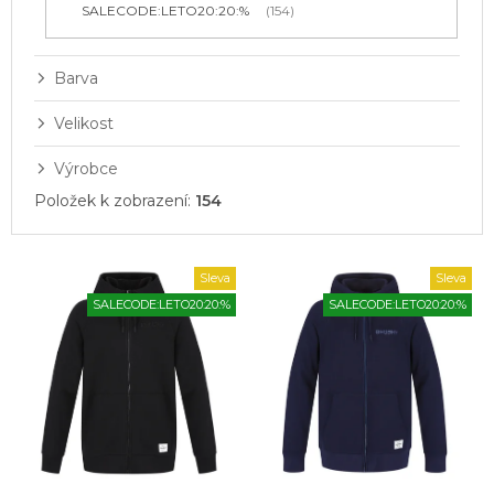
SALECODE:LETO20:20:%
154
Barva
Velikost
Výrobce
Položek k zobrazení:
154
V
Sleva
Sleva
ý
SALECODE:LETO20:20:%
SALECODE:LETO20:20:%
p
i
s
p
r
o
d
u