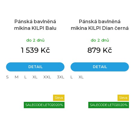
Pánská bavlněná
Pánská bavlněná
mikina KILPI Balu
mikina KILPI Dian černá
modrá
do 2 dnů
do 2 dnů
1 539 Kč
879 Kč
DETAIL
DETAIL
S
M
L
XL
XXL
3XL
L
XL
Sleva
Sleva
SALECODE:LETO20:20:%
SALECODE:LETO20:20:%