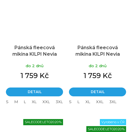
Pánská fleecová
Pánská fleecová
mikina KILPI Nevia
mikina KILPI Nevia
černá
zelená
do 2 dnů
do 2 dnů
1 759 Kč
1 759 Kč
DETAIL
DETAIL
S
M
L
XL
XXL
3XL
S
L
XL
XXL
3XL
SALECODE:LETO20:20:%
Vyrobeno v ČR
SALECODE:LETO20:20:%