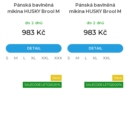
Pánská bavlněná
Pánská bavlněná
mikina HUSKY Brool M
mikina HUSKY Brool M
hnědá
šedá
do 2 dnů
do 2 dnů
983 Kč
983 Kč
DETAIL
DETAIL
S
M
L
XL
XXL
XXXL
S
M
L
XL
XXL
Sleva
Sleva
SALECODE:LETO20:20:%
SALECODE:LETO20:20:%