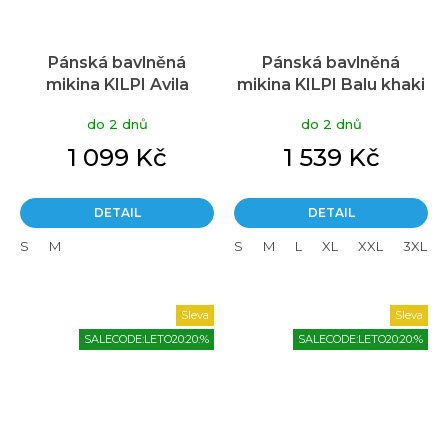
Pánská bavlněná
Pánská bavlněná
mikina KILPI Avila
mikina KILPI Balu khaki
modrá
do 2 dnů
do 2 dnů
1 099 Kč
1 539 Kč
DETAIL
DETAIL
S
M
S
M
L
XL
XXL
3XL
Sleva
Sleva
SALECODE:LETO20:20:%
SALECODE:LETO20:20:%