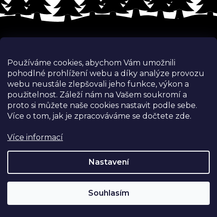
Z
á
p
a
t
Používáme cookies, abychom Vám umožnili
í
pohodlné prohlížení webu a díky analýze provozu
webu neustále zlepšovali jeho funkce, výkon a
použitelnost.
Záleží nám na Vašem soukromí a
proto si můžete naše cookies nastavit podle sebe.
Kontakt
Více o tom, jak je zpracováváme se dočtete zde.
info
@
nejoutdoor.cz
Více informací
732 341 581
Nastavení
Nejoutdoor.cz
nejoutdoor.cz
Souhlasím