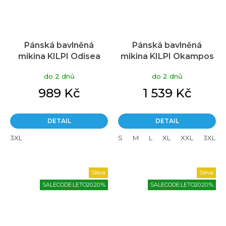
Pánská bavlněná
Pánská bavlněná
mikina KILPI Odisea
mikina KILPI Okampos
tmavě červená
černá
do 2 dnů
do 2 dnů
989 Kč
1 539 Kč
DETAIL
DETAIL
3XL
S
M
L
XL
XXL
3XL
Sleva
Sleva
SALECODE:LETO20:20:%
SALECODE:LETO20:20:%