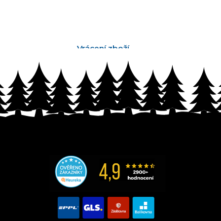
Vrácení zboží
bez problémů do 14 dnů