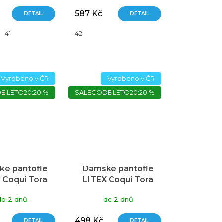
587 Kč
DETAIL
DETAIL
41
42
Vyrobeno v ČR
Vyrobeno v ČR
E:LETO20:20:%
SALECODE:LETO20:20:%
é pantofle
Dámské pantofle
 Coqui Tora
LITEX Coqui Tora
fialové
modré
do 2 dnů
do 2 dnů
498 Kč
DETAIL
DETAIL