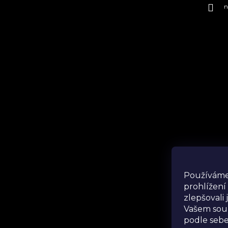
n
Ins
Používáme
prohlížení
zlepšovali
Vašem souk
podle sebe