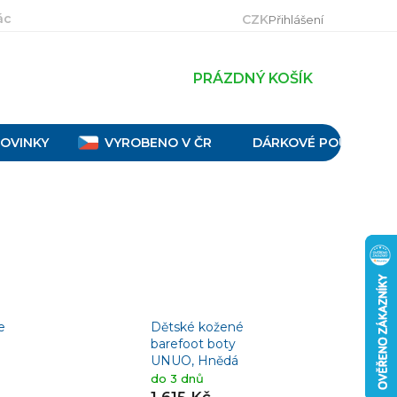
ácení, výměna a reklamace
Velikostní tabulky
Obch
CZK
Přihlášení
PRÁZDNÝ KOŠÍK
OVINKY
VYROBENO V ČR
DÁRKOVÉ POUKAZY
e
Dětské kožené
a
barefoot boty
UNUO, Hnědá
do 3 dnů
1 615 Kč