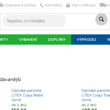
Doprava a platby
Kontakty
Vše o nákupu
Vr
ORTY
VYBAVENÍ
DOPLŇKY
VÝPRODEJ
N
dávanější
Dámské pantofle
Dámské pantofl
LITEX Coqui Naitiri
LITEX Coqui Tor
černé
černé
do 2 dnů
do 2 dnů
550 Kč
498 Kč