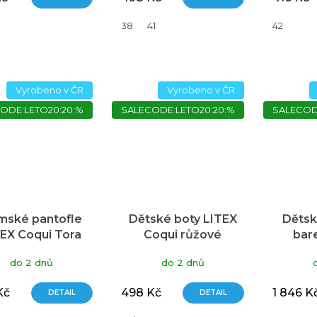
38
41
42
Vyrobeno v ČR
Vyrobeno v ČR
ODE:LETO20:20:%
SALECODE:LETO20:20:%
SALECOD
mské pantofle
Dětské boty LITEX
Dětsk
EX Coqui Tora
Coqui růžové
bar
růžové
UNU
do 2 dnů
do 2 dnů
Kč
498 Kč
1 846 K
DETAIL
DETAIL