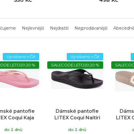
čujeme
Nejlevnější
Nejdražší
Nejprodávanější
Abecedn
Vyrobeno v ČR
Vyrobeno v ČR
ODE:LETO20:20:%
SALECODE:LETO20:20:%
SALECOD
mské pantofle
Dámské pantofle
Dámsk
TEX Coqui Kaja
LITEX Coqui Naitiri
LITEX 
růžové
černé
do 2 dnů
do 2 dnů