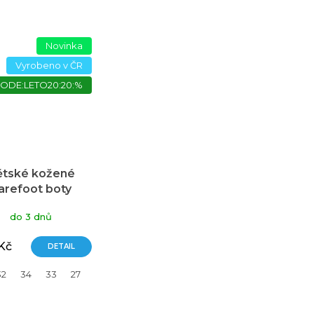
Novinka
Vyrobeno v ČR
ODE:LETO20:20:%
ětské kožené
arefoot boty
NUO, Hnědá
do 3 dnů
 Kč
DETAIL
32
34
33
27
28
29
31
35