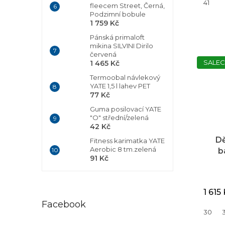
41
fleecem Street, Černá,
Podzimní bobule
1 759 Kč
Pánská primaloft
mikina SILVINI Dirilo
červená
SALEC
1 465 Kč
Termoobal návlekový
YATE 1,5 l lahev PET
77 Kč
Guma posilovací YATE
"O" střední/zelená
42 Kč
D
Fitness karimatka YATE
Aerobic 8 tm.zelená
b
91 Kč
U
1 615
Facebook
30