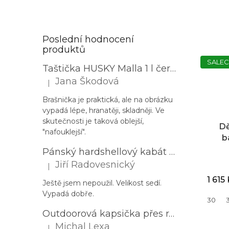
Poslední hodnocení
produktů
SALEC
Taštička HUSKY Malla 1 l černá
Jana Škodová
|
Hodnocení produktu je 3 z 5 hvězdiček.
Brašnička je praktická, ale na obrázku
vypadá lépe, hranatěji, skladněji. Ve
skutečnosti je taková oblejší,
D
"nafouklejší".
b
U
Pánský hardshellový kabát HUSKY Nestia M zelený
Jiří Radovesnický
|
Hodnocení produktu je 5 z 5 hvězdiček.
1 615
Ještě jsem nepoužil. Velikost sedí.
Vypadá dobře.
30
Outdoorová kapsička přes rameno PROGRESS Corss Body černá
Michal Lexa
|