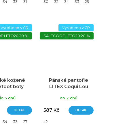
34
33
31
30
32
34
33
29
31
35
Vyrobeno v ČR
Vyrobeno v ČR
E:LETO20:20:%
SALECODE:LETO20:20:%
ké kožené
Pánské pantofle
efoot boty
LITEX Coqui Lou
O, Růžová
černé
do 3 dnů
do 2 dnů
587 Kč
DETAIL
DETAIL
35
34
33
27
28
29
42
31
35