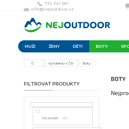
Přejít
732 341 581
na
info@nejoutdoor.cz
obsah
MUŽI
ŽENY
DĚTI
BOTY
SP
Domů
Vyrobeno v ČR
Boty
P
BOTY
o
s
Nejpro
t
r
a
n
Na skladě
0
n