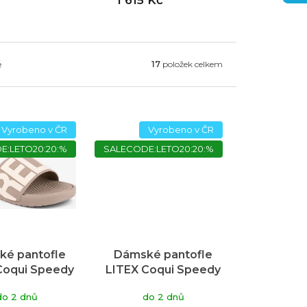
ě
17
položek celkem
Vyrobeno v ČR
Vyrobeno v ČR
E:LETO20:20:%
SALECODE:LETO20:20:%
é pantofle
Dámské pantofle
Coqui Speedy
LITEX Coqui Speedy
růžoé
žluté
do 2 dnů
do 2 dnů