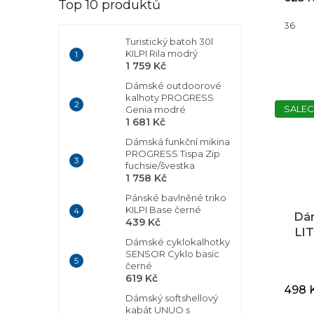
Top 10 produktů
36
Turistický batoh 30l
KILPI Rila modrý
1 759 Kč
Dámské outdoorové
kalhoty PROGRESS
SALEC
Genia modré
1 681 Kč
Dámská funkční mikina
PROGRESS Tispa Zip
fuchsie/švestka
1 758 Kč
Pánské bavlněné triko
KILPI Base černé
Dá
439 Kč
LIT
Dámské cyklokalhotky
SENSOR Cyklo basic
černé
619 Kč
498 
Dámský softshellový
kabát UNUO s