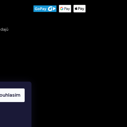
údajů
ouhlasím