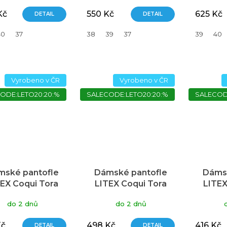
Kč
550 Kč
625 Kč
DETAIL
DETAIL
40
37
38
39
37
39
40
Vyrobeno v ČR
Vyrobeno v ČR
ODE:LETO20:20:%
SALECODE:LETO20:20:%
SALECOD
mské pantofle
Dámské pantofle
Dámsk
EX Coqui Tora
LITEX Coqui Tora
LITEX
černé
černé
do 2 dnů
do 2 dnů
Kč
498 Kč
416 Kč
DETAIL
DETAIL