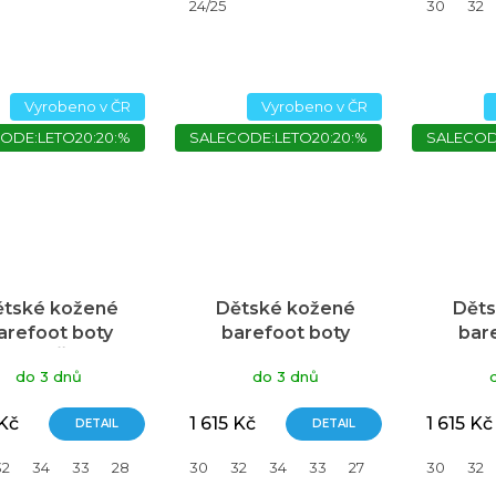
24/25
30
32
Vyrobeno v ČR
Vyrobeno v ČR
ODE:LETO20:20:%
SALECODE:LETO20:20:%
SALECOD
ětské kožené
Dětské kožené
Děts
arefoot boty
barefoot boty
bar
NUO, Černá
UNUO, Khaki
UNU
do 3 dnů
do 3 dnů
 Kč
1 615 Kč
1 615 Kč
DETAIL
DETAIL
32
34
33
28
29
30
31
35
32
34
33
27
28
29
30
31
32