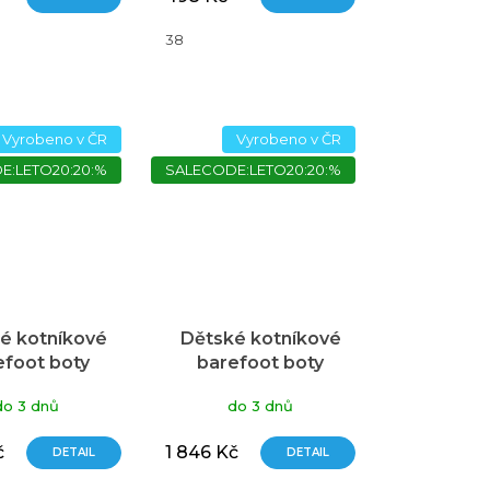
38
Vyrobeno v ČR
Vyrobeno v ČR
E:LETO20:20:%
SALECODE:LETO20:20:%
é kotníkové
Dětské kotníkové
efoot boty
barefoot boty
O, Hnědá
UNUO, Khaki
do 3 dnů
do 3 dnů
č
1 846 Kč
DETAIL
DETAIL