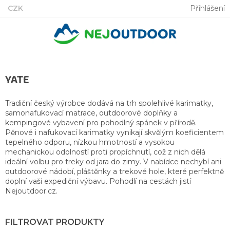
Přejít
CZK
Přihlášení
na
obsah
YATE
Tradiční český výrobce dodává na trh spolehlivé karimatky,
samonafukovací matrace, outdoorové doplňky a
kempingové vybavení pro pohodlný spánek v přírodě.
Pěnové i nafukovací karimatky vynikají skvělým koeficientem
tepelného odporu, nízkou hmotností a vysokou
mechanickou odolností proti propíchnutí, což z nich dělá
ideální volbu pro treky od jara do zimy. V nabídce nechybí ani
outdoorové nádobí, pláštěnky a trekové hole, které perfektně
doplní vaši expediční výbavu. Pohodlí na cestách jistí
Nejoutdoor.cz.