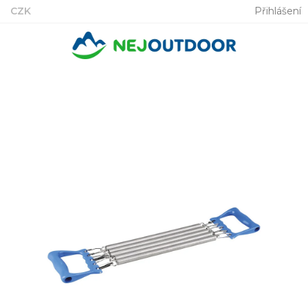
Přejít
CZK
Přihlášení
na
obsah