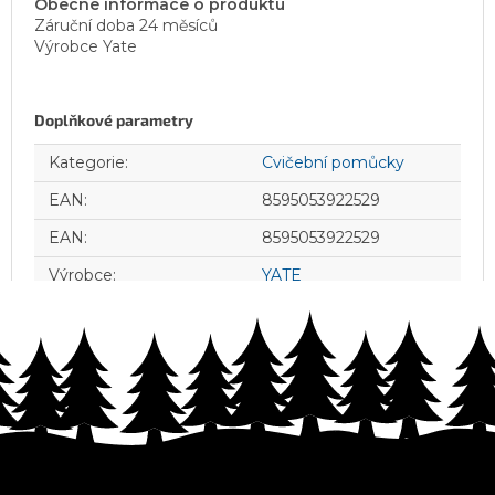
Obecné informace o produktu
Záruční doba 24 měsíců
Výrobce Yate
Doplňkové parametry
Kategorie
:
Cvičební pomůcky
EAN
:
8595053922529
EAN
:
8595053922529
Výrobce
:
YATE
Z
á
p