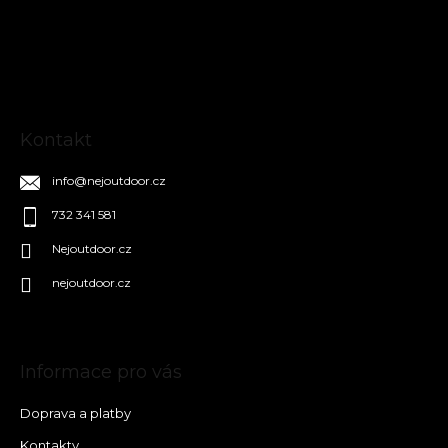
a
t
í
Kontakt
info
@
nejoutdoor.cz
732 341 581
Nejoutdoor.cz
nejoutdoor.cz
Informace pro vás
Doprava a platby
Kontakty