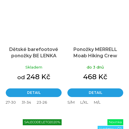
Dětské barefootové
Ponožky MERRELL
ponožky BE LENKA
Moab Hiking Crew
Crew jednorožec
Skladem
do 3 dnů
žvýkačkově růžová 3
pack
248 Kč
468 Kč
od
DETAIL
DETAIL
27-30
31-34
23-26
S/M
L/XL
M/L
SALECODE:LETO20:20:%
Novinka
Vyrobeno v ČR