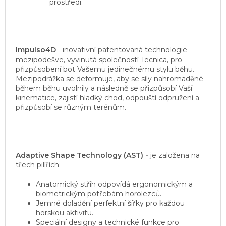
prostředí.
Impulso4D
- inovativní patentovaná technologie
mezipodešve, vyvinutá společností Tecnica, pro
přizpůsobení bot Vašemu jedinečnému stylu běhu.
Mezipodrážka se deformuje, aby se síly nahromaděné
během běhu uvolnily a následně se přizpůsobí Vaší
kinematice, zajistí hladký chod, odpouští odpružení a
přizpůsobí se různým terénům.
Adaptive Shape Technology (AST) -
je založena na
třech pilířích:
Anatomický střih odpovídá ergonomickým a
biometrickým potřebám horolezců.
Jemné doladění perfektní šířky pro každou
horskou aktivitu.
Speciální designy a technické funkce pro