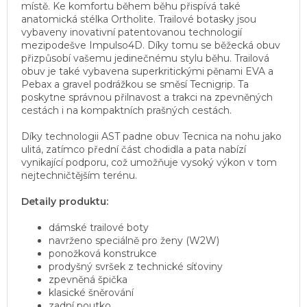
místě. Ke komfortu během běhu přispívá také
anatomická stélka Ortholite. Trailové botasky jsou
vybaveny inovativní patentovanou technologií
mezipodešve Impulso4D. Díky tomu se běžecká obuv
přizpůsobí vašemu jedinečnému stylu běhu. Trailová
obuv je také vybavena superkritickými pěnami EVA a
Pebax a gravel podrážkou se směsí Tecnigrip. Ta
poskytne správnou přilnavost a trakci na zpevněných
cestách i na kompaktních prašných cestách.
Díky technologii AST padne obuv Tecnica na nohu jako
ulitá, zatímco přední část chodidla a pata nabízí
vynikající podporu, což umožňuje vysoký výkon v tom
nejtechničtějším terénu.
Detaily produktu:
dámské trailové boty
navrženo speciálně pro ženy (W2W)
ponožková konstrukce
prodyšný svršek z technické síťoviny
zpevněná špička
klasické šněrování
zadní poutko