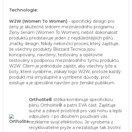
Technologie:
W2W (Women To Women)
- specifický design pro
ženy je skutečně srdcem mezinárodního programu
Ženy ženám (Women To Women), neboť dokonalost
produktů představuje jeden z nejdůležitějších pilířů
značky design. Nikdy nekončící proces, který zajišťuje,
že všechny produkty Blizzard Tecnica jsou
koncipovány, navrženy, testovány a opětovně
testovány s podporou mezinárodního týmu produktů
W2W. Cílem je jednoduše zajistit, aby všechny lyže a
boty, které vyrábíme, získaly logo W2W, protože každý
produkt má smysluplné a vytříbené důvody, proč
existuje a je speciálně navržen pro ženské publikum.
Ortholite®
stélka kombinuje specifickou
pěnu Ortholite® a patní EVA část. Zajišťuje
suché a zdravé prostředí pro vaši nohu a lepší
odpružení. I po dlouhém používání vás
nezklame svojí efektivitou. Je vyrobena z
recyklovatelné pryže a nezatěžuje tak životní