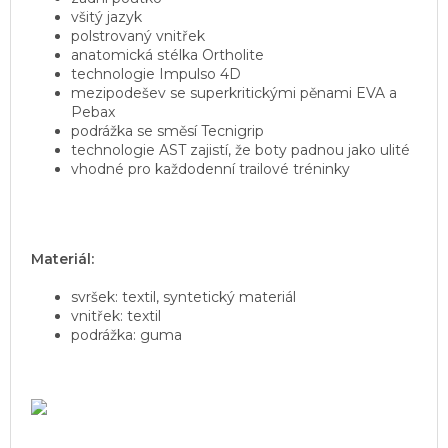
všitý jazyk
polstrovaný vnitřek
anatomická stélka Ortholite
technologie Impulso 4D
mezipodešev se superkritickými pěnami EVA a
Pebax
podrážka se směsí Tecnigrip
technologie AST zajistí, že boty padnou jako ulité
vhodné pro každodenní trailové tréninky
Materiál:
svršek: textil, syntetický materiál
vnitřek: textil
podrážka: guma