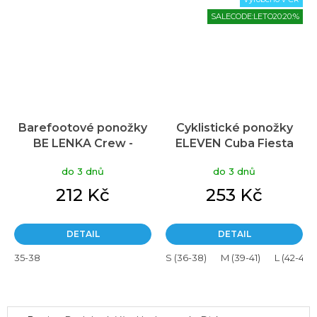
SALECODE:LETO20:20:%
Barefootové ponožky
Cyklistické ponožky
BE LENKA Crew -
ELEVEN Cuba Fiesta
Essentials černá
Salmon
do 3 dnů
do 3 dnů
212 Kč
253 Kč
DETAIL
DETAIL
35-38
S (36-38)
M (39-41)
L (42-44)