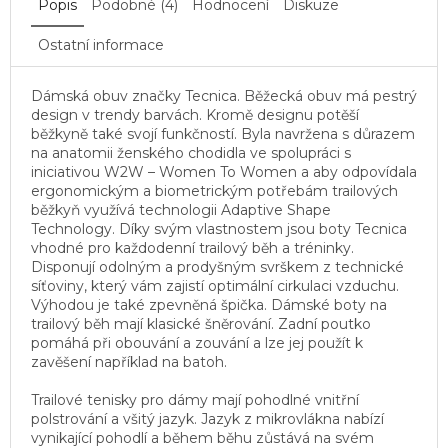
Popis
Podobné (4)
Hodnocení
Diskuze
Ostatní informace
Dámská obuv značky Tecnica. Běžecká obuv má pestrý
design v trendy barvách. Kromě designu potěší
běžkyně také svojí funkčností. Byla navržena s důrazem
na anatomii ženského chodidla ve spolupráci s
iniciativou W2W – Women To Women a aby odpovídala
ergonomickým a biometrickým potřebám trailových
běžkyň využívá technologii Adaptive Shape
Technology. Díky svým vlastnostem jsou boty Tecnica
vhodné pro každodenní trailový běh a tréninky.
Disponují odolným a prodyšným svrškem z technické
síťoviny, který vám zajistí optimální cirkulaci vzduchu.
Výhodou je také zpevněná špička. Dámské boty na
trailový běh mají klasické šněrování. Zadní poutko
pomáhá při obouvání a zouvání a lze jej použít k
zavěšení například na batoh.
Trailové tenisky pro dámy mají pohodlné vnitřní
polstrování a všitý jazyk. Jazyk z mikrovlákna nabízí
vynikající pohodlí a během běhu zůstává na svém