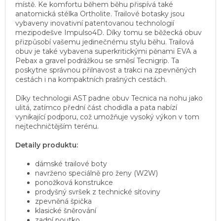
místě. Ke komfortu během běhu přispívá také
anatomická stélka Ortholite. Trailové botasky jsou
vybaveny inovativní patentovanou technologií
mezipodešve Impulso4D. Díky tomu se běžecká obuv
přizpůsobí vašemu jedinečnému stylu běhu. Trailová
obuv je také vybavena superkritickými pěnami EVA a
Pebax a gravel podrážkou se směsí Tecnigrip. Ta
poskytne správnou přilnavost a trakci na zpevněných
cestách i na kompaktních prašných cestách.
Díky technologii AST padne obuv Tecnica na nohu jako
ulitá, zatímco přední část chodidla a pata nabízí
vynikající podporu, což umožňuje vysoký výkon v tom
nejtechničtějším terénu.
Detaily produktu:
dámské trailové boty
navrženo speciálně pro ženy (W2W)
ponožková konstrukce
prodyšný svršek z technické síťoviny
zpevněná špička
klasické šněrování
zadní poutko