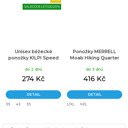
SALECODE:LETO20:20:%
Unisex běžecké
Ponožky MERRELL
ponožky KILPI Speed
Moab Hiking Quarter
černé
do 2 dnů
do 3 dnů
274 Kč
416 Kč
DETAIL
DETAIL
39
43
35
L/XL
M/L