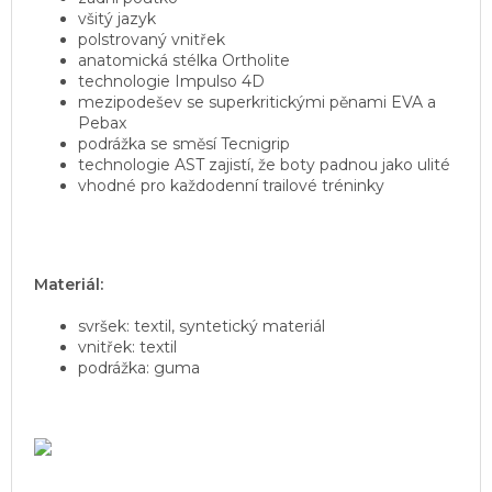
všitý jazyk
polstrovaný vnitřek
anatomická stélka Ortholite
technologie Impulso 4D
mezipodešev se superkritickými pěnami EVA a
Pebax
podrážka se směsí Tecnigrip
technologie AST zajistí, že boty padnou jako ulité
vhodné pro každodenní trailové tréninky
Materiál:
svršek: textil, syntetický materiál
vnitřek: textil
podrážka: guma