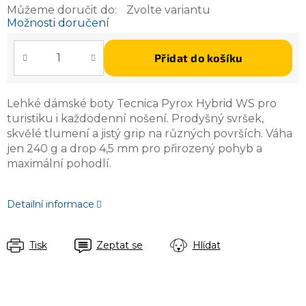
Můžeme doručit do:
Zvolte variantu
Možnosti doručení
Přidat do košíku
Lehké dámské boty Tecnica Pyrox Hybrid WS pro
turistiku i každodenní nošení. Prodyšný svršek,
skvělé tlumení a jistý grip na různých površích. Váha
jen 240 g a drop 4,5 mm pro přirozený pohyb a
maximální pohodlí.
Detailní informace
Tisk
Zeptat se
Hlídat