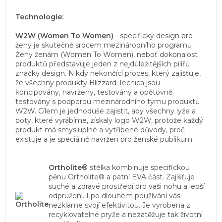
Technologie:
W2W (Women To Women)
- specifický design pro
ženy je skutečně srdcem mezinárodního programu
Ženy ženám (Women To Women), neboť dokonalost
produktů představuje jeden z nejdůležitějších pilířů
značky design. Nikdy nekončící proces, který zajišťuje,
že všechny produkty Blizzard Tecnica jsou
koncipovány, navrženy, testovány a opětovně
testovány s podporou mezinárodního týmu produktů
W2W. Cílem je jednoduše zajistit, aby všechny lyže a
boty, které vyrábíme, získaly logo W2W, protože každý
produkt má smysluplné a vytříbené důvody, proč
existuje a je speciálně navržen pro ženské publikum.
Ortholite®
stélka kombinuje specifickou
pěnu Ortholite® a patní EVA část. Zajišťuje
suché a zdravé prostředí pro vaši nohu a lepší
odpružení. I po dlouhém používání vás
nezklame svojí efektivitou. Je vyrobena z
recyklovatelné pryže a nezatěžuje tak životní