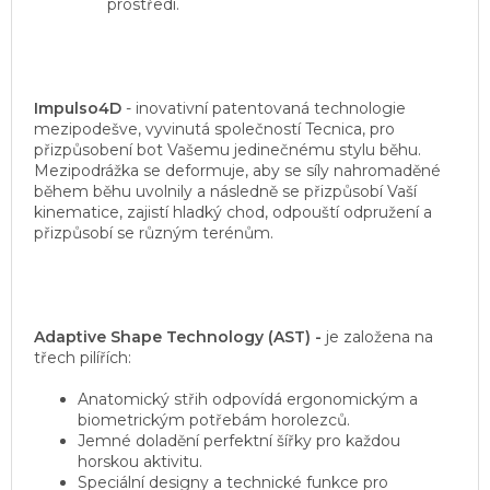
prostředí.
Impulso4D
- inovativní patentovaná technologie
mezipodešve, vyvinutá společností Tecnica, pro
přizpůsobení bot Vašemu jedinečnému stylu běhu.
Mezipodrážka se deformuje, aby se síly nahromaděné
během běhu uvolnily a následně se přizpůsobí Vaší
kinematice, zajistí hladký chod, odpouští odpružení a
přizpůsobí se různým terénům.
Adaptive Shape Technology (AST) -
je založena na
třech pilířích:
Anatomický střih odpovídá ergonomickým a
biometrickým potřebám horolezců.
Jemné doladění perfektní šířky pro každou
horskou aktivitu.
Speciální designy a technické funkce pro