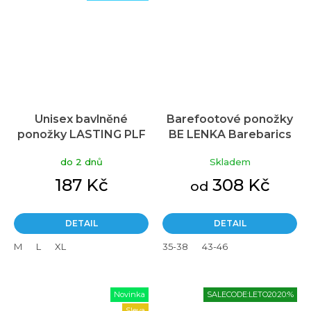
Unisex bavlněné
Barefootové ponožky
ponožky LASTING PLF
BE LENKA Barebarics
zelené
No Show černá 3 pack
do 2 dnů
Skladem
187 Kč
308 Kč
od
DETAIL
DETAIL
M
L
XL
35-38
43-46
Novinka
SALECODE:LETO20:20:%
Sleva