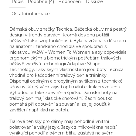
Popis
Podobné (4)
Hodnocení
Diskuze
Ostatní informace
Dámská obuv značky Tecnica. Běžecká obuv má pestrý
design v trendy barvách. Kromě designu potěší
běžkyně také svojí funkčností. Byla navržena s důrazem
na anatomii ženského chodidla ve spolupráci s
iniciativou W2W – Women To Women a aby odpovídala
ergonomickým a biometrickým potřebám trailových
běžkyň využívá technologii Adaptive Shape
Technology. Díky svým vlastnostem jsou boty Tecnica
vhodné pro každodenní trailový běh a tréninky.
Disponují odolným a prodyšným svrškem z technické
síťoviny, který vám zajistí optimální cirkulaci vzduchu.
Výhodou je také zpevněná špička. Dámské boty na
trailový běh mají klasické šněrování. Zadní poutko
pomáhá při obouvání a zouvání a lze jej použít k
zavěšení například na batoh.
Trailové tenisky pro dámy mají pohodlné vnitřní
polstrování a všitý jazyk. Jazyk z mikrovlákna nabízí
vynikající pohodlí a během běhu zůstává na svém