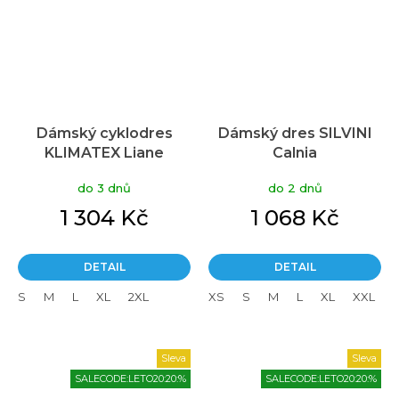
Dámský cyklodres
Dámský dres SILVINI
KLIMATEX Liane
Calnia
tyrkysová
do 3 dnů
do 2 dnů
1 304 Kč
1 068 Kč
DETAIL
DETAIL
S
M
L
XL
2XL
XS
S
M
L
XL
XXL
Sleva
Sleva
SALECODE:LETO20:20:%
SALECODE:LETO20:20:%