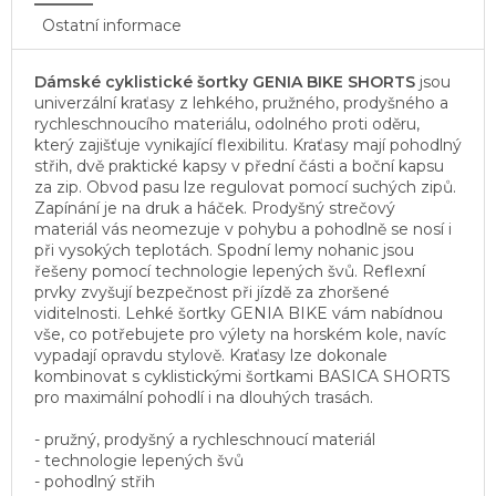
Ostatní informace
Dámské cyklistické šortky GENIA BIKE SHORTS
jsou
univerzální kraťasy z lehkého, pružného, prodyšného a
rychleschnoucího materiálu, odolného proti oděru,
který zajišťuje vynikající flexibilitu. Kraťasy mají pohodlný
střih, dvě praktické kapsy v přední části a boční kapsu
za zip. Obvod pasu lze regulovat pomocí suchých zipů.
Zapínání je na druk a háček. Prodyšný strečový
materiál vás neomezuje v pohybu a pohodlně se nosí i
při vysokých teplotách. Spodní lemy nohanic jsou
řešeny pomocí technologie lepených švů. Reflexní
prvky zvyšují bezpečnost při jízdě za zhoršené
viditelnosti. Lehké šortky GENIA BIKE vám nabídnou
vše, co potřebujete pro výlety na horském kole, navíc
vypadají opravdu stylově. Kraťasy lze dokonale
kombinovat s cyklistickými šortkami BASICA SHORTS
pro maximální pohodlí i na dlouhých trasách.
- pružný, prodyšný a rychleschnoucí materiál
- technologie lepených švů
- pohodlný střih