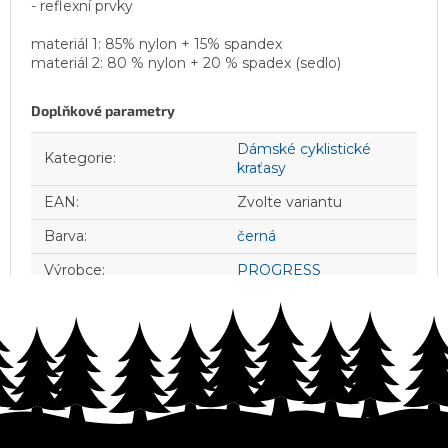
- reflexní prvky
materiál 1: 85% nylon + 15% spandex
materiál 2: 80 % nylon + 20 % spadex (sedlo)
Doplňkové parametry
Dámské cyklistické
Kategorie
:
kraťasy
EAN
:
Zvolte variantu
Barva
:
černá
Výrobce
:
PROGRESS
Z
á