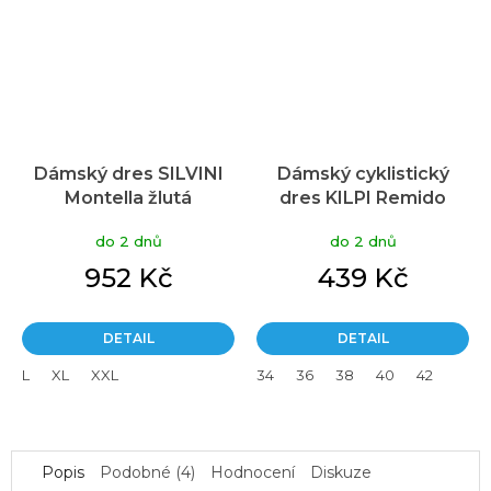
Dámský dres SILVINI
Dámský cyklistický
Montella žlutá
dres KILPI Remido
tmavě zelený
do 2 dnů
do 2 dnů
952 Kč
439 Kč
DETAIL
DETAIL
L
XL
XXL
34
36
38
40
42
Popis
Podobné (4)
Hodnocení
Diskuze