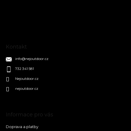
p
a
t
í
Kontakt
info
@
nejoutdoor.cz
732 341 581
Nejoutdoor.cz
nejoutdoor.cz
Informace pro vás
Doprava a platby