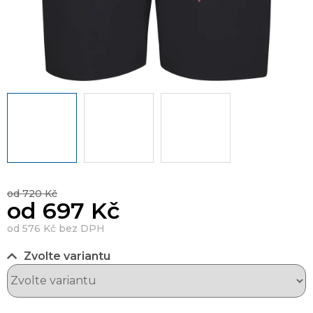
od 720 Kč
od
697 Kč
od
576 Kč
bez DPH
Zvolte variantu