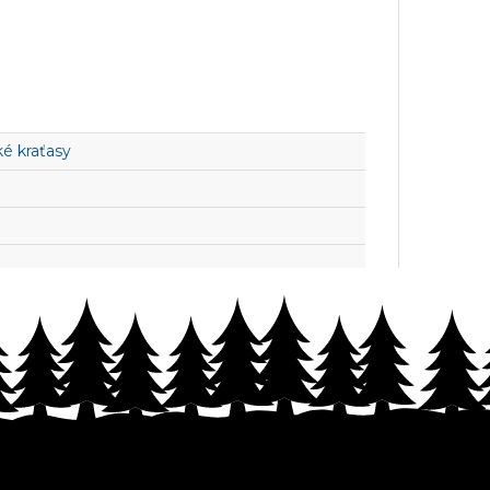
ké kraťasy