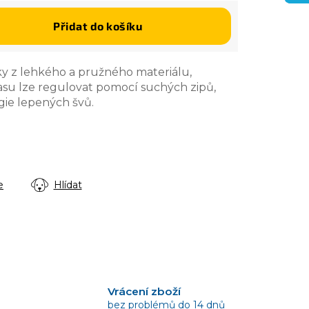
Přidat do košíku
ky z lehkého a pružného materiálu,
asu lze regulovat pomocí suchých zipů,
gie lepených švů.
e
Hlídat
Vrácení zboží
bez problémů do 14 dnů