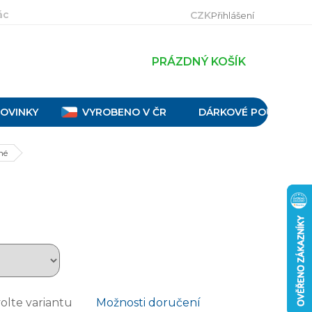
ácení, výměna a reklamace
Velikostní tabulky
Obch
CZK
Přihlášení
PRÁZDNÝ KOŠÍK
OVINKY
VYROBENO V ČR
DÁRKOVÉ POUKAZY
né
olte variantu
Možnosti doručení