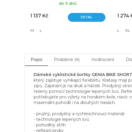
do 5 dnů
1 137 Kč
1 274 
DETAIL
M
L
L
XL
Popis
Podobné (4)
Hodnocení
Di
Dámské cyklistické šortky GENIA BIKE SHOR
který zajišťuje vynikající flexibilitu. Kraťasy m
zipů. Zapínání je na druk a háček. Prodyšný str
řešeny pomocí technologie lepených švů. Reflex
potřebujete pro výlety na horském kole, navíc 
maximální pohodlí i na dlouhých trasách.
- pružný, prodyšný a rychleschnoucí materiál
- technologie lepených švů
- pohodlný střih
- reflexní prvky