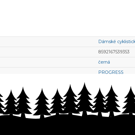
Dámské cyklistic
8592167539353
černá
PROGRESS