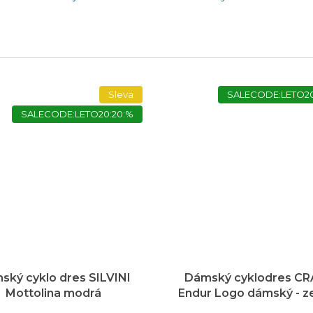
Sleva
SALECODE:LETO20
SALECODE:LETO20:20:%
ský cyklo dres SILVINI
Dámský cyklodres C
Mottolina modrá
Endur Logo dámský - z