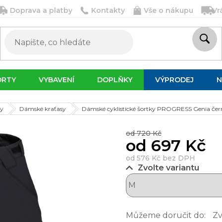
Doprava a platby
Kontakty
Vše o nákupu
Vr
ORTY
VYBAVENÍ
DOPLŇKY
VÝPRODEJ
N
sy
Dámské kraťasy
Dámské cyklistické šortky PROGRESS Genia čer
od 720 Kč
od
697 Kč
od
576 Kč
bez DPH
Zvolte variantu
Můžeme doručit do:
Zv