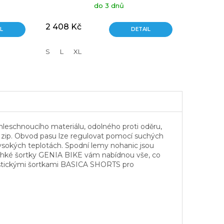
do 3 dnů
2 408 Kč
L
DETAIL
S
L
XL
hleschnoucího materiálu, odolného proti oděru,
u za zip. Obvod pasu lze regulovat pomocí suchých
vysokých teplotách. Spodní lemy nohanic jsou
 Lehké šortky GENIA BIKE vám nabídnou vše, co
klistickými šortkami BASICA SHORTS pro