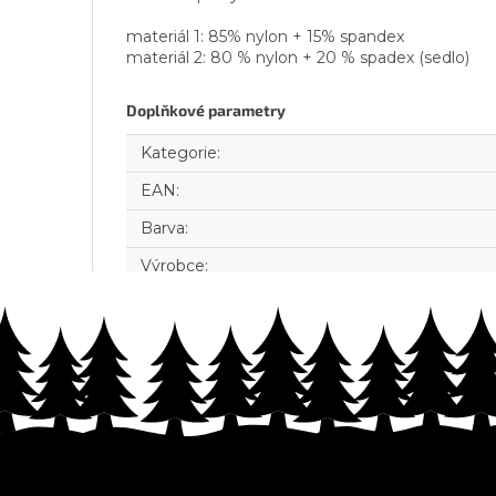
materiál 1: 85% nylon + 15% spandex
materiál 2: 80 % nylon + 20 % spadex (sedlo)
Doplňkové parametry
Kategorie
:
EAN
:
Barva
:
Výrobce
:
Z
á
p