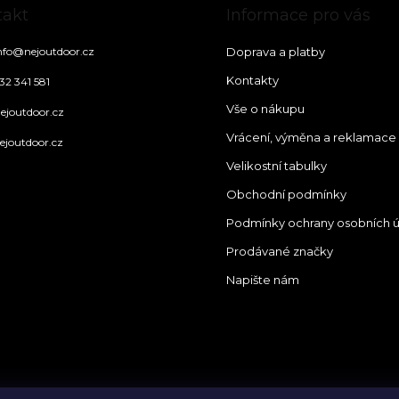
takt
Informace pro vás
nfo
@
nejoutdoor.cz
Doprava a platby
Kontakty
32 341 581
Vše o nákupu
ejoutdoor.cz
Vrácení, výměna a reklamace
ejoutdoor.cz
Velikostní tabulky
Obchodní podmínky
Podmínky ochrany osobních 
Prodávané značky
Napište nám