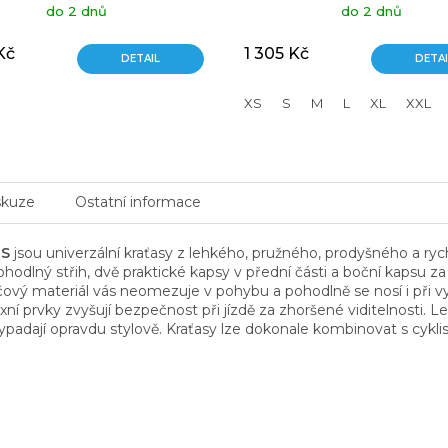
do 2 dnů
do 2 dnů
Kč
1 305 Kč
DETAIL
DETAI
XS
S
M
L
XL
XXL
skuze
Ostatní informace
TS
jsou univerzální kraťasy z lehkého, pružného, prodyšného a ryc
ají pohodlný střih, dvě praktické kapsy v přední části a boční kaps
ečový materiál vás neomezuje v pohybu a pohodlně se nosí i při 
ní prvky zvyšují bezpečnost při jízdě za zhoršené viditelnosti.
vypadají opravdu stylově. Kraťasy lze dokonale kombinovat s cy