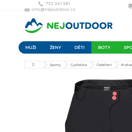
Přejít
732 341 581
na
info@nejoutdoor.cz
obsah
MUŽI
ŽENY
DĚTI
BOTY
SP
Domů
Sporty
Cyklistika
Oblečení
Kraťa