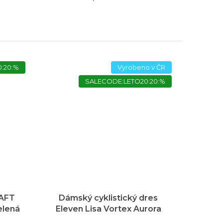
:20:%
Vyrobeno v ČR
SALECODE:LETO20:20:%
RAFT
Dámský cyklistický dres
elená
Eleven Lisa Vortex Aurora