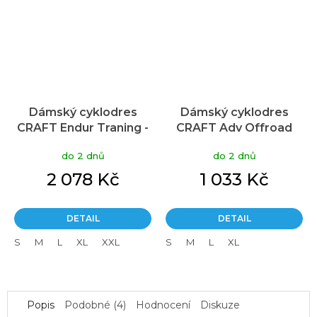
Dámský cyklodres
Dámský cyklodres
CRAFT Endur Traning -
CRAFT Adv Offroad
černá
fialový
do 2 dnů
do 2 dnů
2 078 Kč
1 033 Kč
DETAIL
DETAIL
S
M
L
XL
XXL
S
M
L
XL
Popis
Podobné (4)
Hodnocení
Diskuze