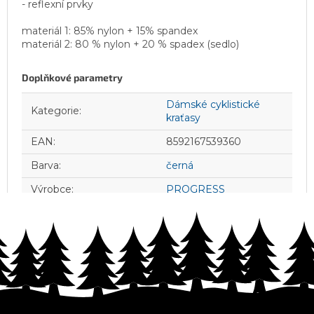
- reflexní prvky
materiál 1: 85% nylon + 15% spandex
materiál 2: 80 % nylon + 20 % spadex (sedlo)
Doplňkové parametry
Dámské cyklistické
Kategorie
:
kraťasy
EAN
:
8592167539360
Barva
:
černá
Výrobce
:
PROGRESS
Z
á