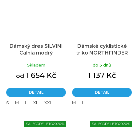
Dámský dres SILVINI
Dámské cyklistické
Calnia modrý
triko NORTHFINDER
Margaret bílé
Skladem
do 5 dnů
1 654 Kč
1 137 Kč
od
DETAIL
DETAIL
S
M
L
XL
XXL
M
L
SALECODE:LETO20:20:%
SALECODE:LETO20:20:%