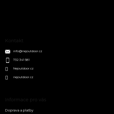
p
a
t
í
Kontakt
info
@
nejoutdoor.cz
732 341 581
Nejoutdoor.cz
nejoutdoor.cz
Informace pro vás
Doprava a platby