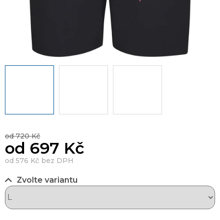
od 720 Kč
od
697 Kč
od
576 Kč
bez DPH
Zvolte variantu