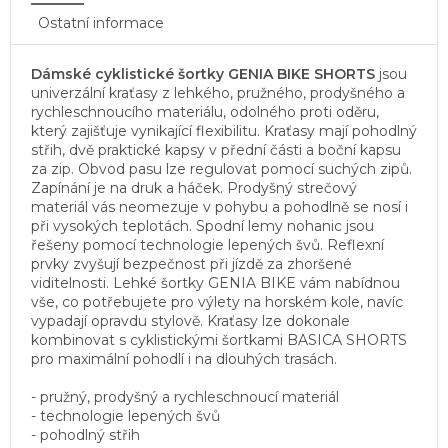
Ostatní informace
Dámské cyklistické šortky GENIA BIKE SHORTS
jsou
univerzální kraťasy z lehkého, pružného, prodyšného a
rychleschnoucího materiálu, odolného proti oděru,
který zajišťuje vynikající flexibilitu. Kraťasy mají pohodlný
střih, dvě praktické kapsy v přední části a boční kapsu
za zip. Obvod pasu lze regulovat pomocí suchých zipů.
Zapínání je na druk a háček. Prodyšný strečový
materiál vás neomezuje v pohybu a pohodlně se nosí i
při vysokých teplotách. Spodní lemy nohanic jsou
řešeny pomocí technologie lepených švů. Reflexní
prvky zvyšují bezpečnost při jízdě za zhoršené
viditelnosti. Lehké šortky GENIA BIKE vám nabídnou
vše, co potřebujete pro výlety na horském kole, navíc
vypadají opravdu stylově. Kraťasy lze dokonale
kombinovat s cyklistickými šortkami BASICA SHORTS
pro maximální pohodlí i na dlouhých trasách.
- pružný, prodyšný a rychleschnoucí materiál
- technologie lepených švů
- pohodlný střih