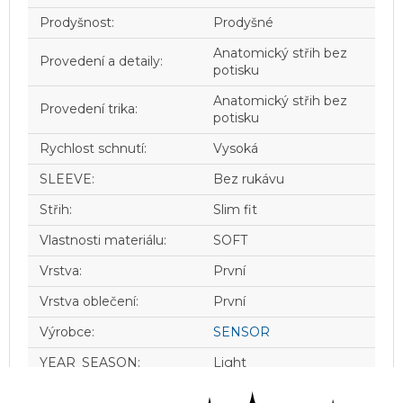
Prodyšnost
:
Prodyšné
Anatomický střih bez
Provedení a detaily
:
potisku
Anatomický střih bez
Provedení trika
:
potisku
Rychlost schnutí
:
Vysoká
SLEEVE
:
Bez rukávu
Střih
:
Slim fit
Vlastnosti materiálu
:
SOFT
Vrstva
:
První
Vrstva oblečení
:
První
Výrobce
:
SENSOR
YEAR_SEASON
:
Light