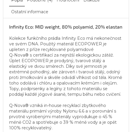
Ostatní informace
Infinity Eco: MID weight, 80% polyamid, 20% elastan
Kolekce funkčního prádla Infinity Eco má nekonečnost
ve svém DNA. Použitý materiál ECOPOWER je
upleten z příze recyklované polyamidové
Q-Nova® s certifikací za nejnižší ekologickou zátěž.
Úplet ECOPOWER je prodyšný, tvarově stálý a
elastický ve dvou směrech. Díky své jemnosti je
extrémně pohodlný, ale zároveň i tvarově stálý, odolný
proti žmolkování a skvěle odvádí vlhkost od těla. Kromě
toho odolává i chlóru a opalovacím krémům i olejům.
Topy, podprsenky a legíny z tohoto materiálu se
poddají každé jógové ásaně, tempu běhu nebo cvičení.
Q-Nova® vzniká in-house recyklací zbytkového
materiálu primární výroby Nylonu 6.6 a v porovnání s
prvotně vyrobenými materiály vyprodukuje o 45 %
méně CO2 a spotřebuje o 39 % méně vody a je opět
100% recyklovatelný.