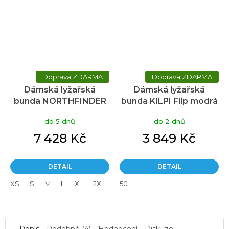
ZDARMA
ZDARMA
Dámská lyžařská
Dámská lyžařská
bunda NORTHFINDER
bunda KILPI Flip modrá
Debby černá
do 5 dnů
do 2 dnů
7 428 Kč
3 849 Kč
DETAIL
DETAIL
XS
S
M
L
XL
2XL
50
Popis
Podobné (4)
Hodnocení
Diskuze