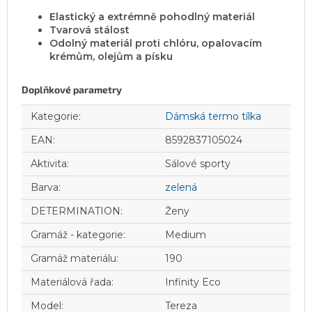
Elastický a extrémně pohodlný materiál
Tvarová stálost
Odolný materiál proti chlóru, opalovacím
krémům, olejům a písku
Doplňkové parametry
Kategorie
:
Dámská termo tílka
EAN
:
8592837105024
Aktivita
:
Sálové sporty
Barva
:
zelená
DETERMINATION
:
Ženy
Gramáž - kategorie
:
Medium
Gramáž materiálu
:
190
Materiálová řada
:
Infinity Eco
Model
:
Tereza