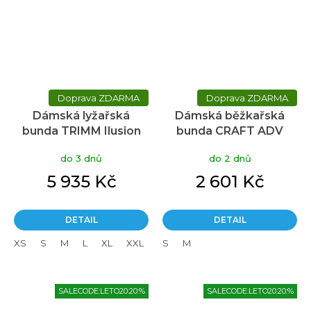
ZDARMA
ZDARMA
Dámská lyžařská
Dámská běžkařská
bunda TRIMM Ilusion
bunda CRAFT ADV
bílá
Nordic Training Speed
do 3 dnů
do 2 dnů
2 - červená
5 935 Kč
2 601 Kč
DETAIL
DETAIL
XS
S
M
L
XL
XXL
S
M
SALECODE:LETO20:20:%
SALECODE:LETO20:20:%