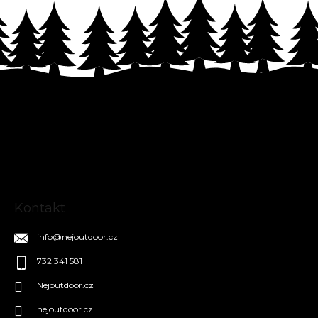
Z
á
p
a
t
í
Kontakt
info
@
nejoutdoor.cz
732 341 581
Nejoutdoor.cz
nejoutdoor.cz