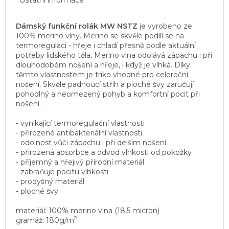
Ostatní informace
Dámský funkční rolák MW NSTZ
je vyrobeno ze
100% merino vlny. Merino
se skvěle podílí se na
termoregulaci - hřeje i chladí přesně podle aktuální
potřeby lidského těla
.
Merino vlna odolává zápachu i při
dlouhodobém nošení a hřeje, i když je vlhká. Díky
těmto vlastnostem je triko vhodné pro celoroční
nošení. Skvěle padnoucí střih a ploché švy zaručují
pohodlný a neomezený pohyb a komfortní pocit při
nošení.
- vynikající termoregulační vlastnosti
- přirozené antibakteriální vlastnosti
- odolnost vůči zápachu i při delším nošení
- přirozená absorbce a odvod vlhkosti od pokožky
- příjemný a hřejivý přírodní materiál
- zabraňuje pocitu vlhkosti
- prodyšný materiál
- ploché švy
materiál: 100% merino vlna (18,5 micron)
2
gramáž: 180g/m