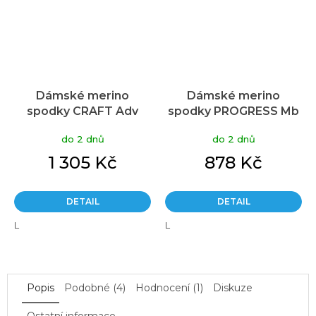
Dámské merino
Dámské merino
spodky CRAFT Adv
spodky PROGRESS Mb
Nordic Wool červená
Sdnz fialové
do 2 dnů
do 2 dnů
1 305 Kč
878 Kč
DETAIL
DETAIL
L
L
Popis
Podobné (4)
Hodnocení (1)
Diskuze