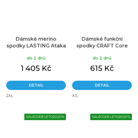
Dámské merino
Dámské funkční
spodky LASTING Ataka
spodky CRAFT Core
khaki
Dry Active Comfort
do 2 dnů
do 2 dnů
černé
1 405 Kč
615 Kč
DETAIL
DETAIL
2XL
XS
SALECODE:LETO20:20:%
SALECODE:LETO20:20:%