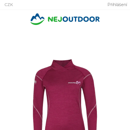
Přejít
CZK
Přihlášení
na
obsah