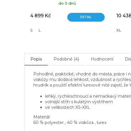
do 5 dnů
4 899 Kč
10 43
DETAIL
S
L
XL
Popis
Podobné (4)
Hodnocení
Di
Pohodlné, praktické, vhodné do města, práce i 
viskózy mu dodává lehkost, vzdušnost a rychlesc
hrudník a použití efektní lurexové nitě zajistí, 
lehký, rychleschnoucí a nemačkavý materi
volnější střih s kulatým výstřihem
ve velikostech XS-XXL
Materiál
60 % polyester , 40 % viskóza , lurex