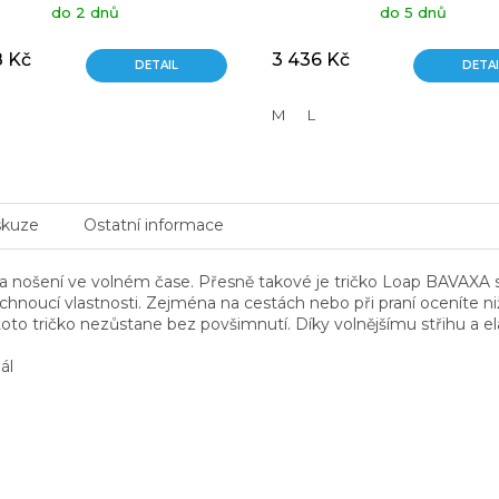
do 2 dnů
do 5 dnů
8 Kč
3 436 Kč
DETAIL
DETAI
M
L
skuze
Ostatní informace
na nošení ve volném čase. Přesně takové je tričko Loap BAVAXA 
hnoucí vlastnosti. Zejména na cestách nebo při praní oceníte ni
že toto tričko nezůstane bez povšimnutí. Díky volnějšímu střihu a e
ál