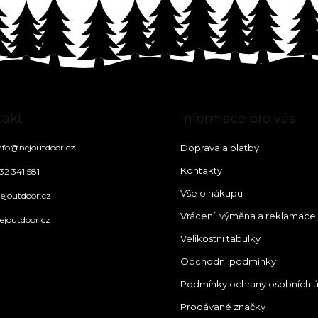
takt
Informace pro vás
nfo
@
nejoutdoor.cz
Doprava a platby
Kontakty
32 341 581
Vše o nákupu
ejoutdoor.cz
Vrácení, výměna a reklamace
ejoutdoor.cz
Velikostní tabulky
Obchodní podmínky
Podmínky ochrany osobních 
Prodávané značky