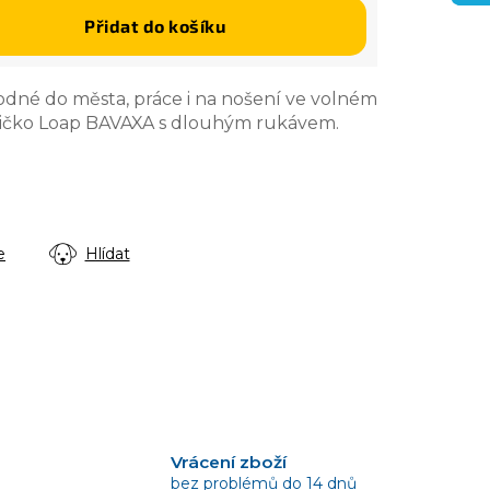
Přidat do košíku
odné do města, práce i na nošení ve volném
tričko Loap BAVAXA s dlouhým rukávem.
e
Hlídat
Vrácení zboží
bez problémů do 14 dnů