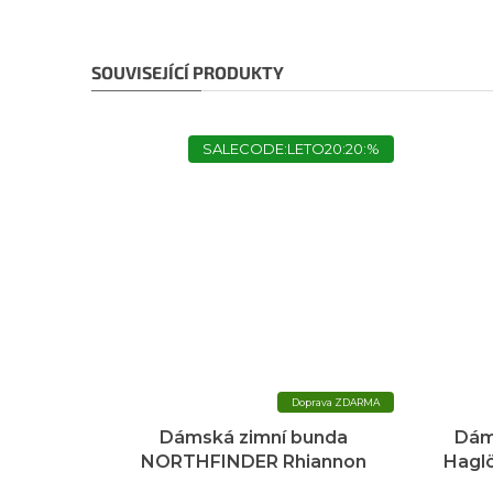
SOUVISEJÍCÍ PRODUKTY
SALECODE:LETO20:20:%
ZDARMA
Dámská zimní bunda
Dám
NORTHFINDER Rhiannon
Haglö
zelená