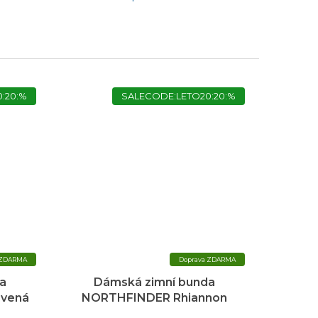
:20:%
SALECODE:LETO20:20:%
ZDARMA
ZDARMA
a
Dámská zimní bunda
rvená
NORTHFINDER Rhiannon
zelená