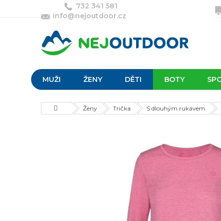
Přejít
732 341 581
na
info@nejoutdoor.cz
obsah
MUŽI
ŽENY
DĚTI
BOTY
SP
Domů
Ženy
Trička
S dlouhým rukávem