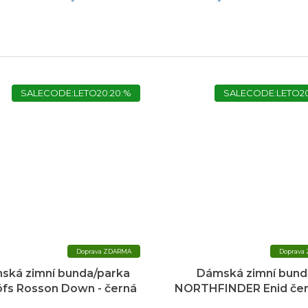
SALECODE:LETO20:20:%
SALECODE:LETO20
ZDARMA
ská zimní bunda/parka
Dámská zimní bund
fs Rosson Down - černá
NORTHFINDER Enid če