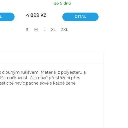
do 5 dnů
4 899 Kč
L
DETAIL
S
M
L
XL
2XL
s dlouhým rukávem. Materiál z polyesteru a
žší mačkavost. Zajímavé přestřižení přes
lasticitě navíc padne skvěle každé ženě.