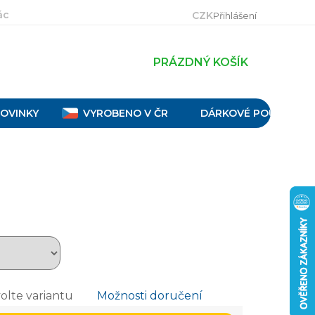
ácení, výměna a reklamace
Velikostní tabulky
Obch
CZK
Přihlášení
PRÁZDNÝ KOŠÍK
OVINKY
VYROBENO V ČR
DÁRKOVÉ POUKAZY
olte variantu
Možnosti doručení