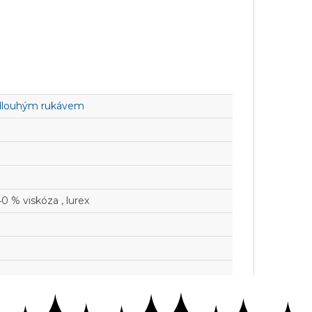
 dlouhým rukávem
0 % viskóza , lurex