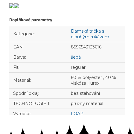
Doplňkové parametry
Dámská trička s
Kategorie
:
dlouhým rukávem
EAN
:
8596543133616
Barva
:
šedá
Fit
:
regular
60 % polyester , 40 %
Materiál
:
viskóza , lurex
Spodní okraj
:
bez stahování
TECHNOLOGIE 1
:
pružný materiál
Výrobce
:
LOAP