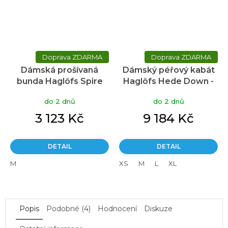
ZDARMA
ZDARMA
Dámská prošívaná
Dámský péřový kabát
bunda Haglöfs Spire
Haglöfs Hede Down -
Mimic hood - šedá
černá
do 2 dnů
do 2 dnů
3 123 Kč
9 184 Kč
DETAIL
DETAIL
M
XS
M
L
XL
Popis
Podobné (4)
Hodnocení
Diskuze