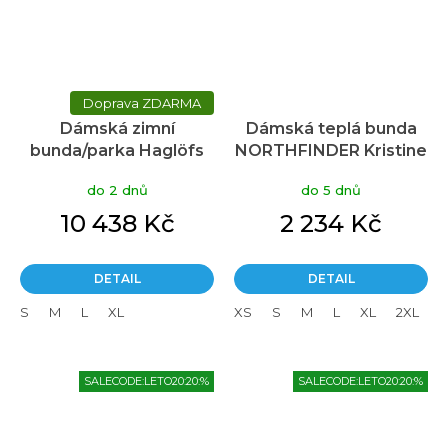
ZDARMA
Dámská zimní
Dámská teplá bunda
bunda/parka Haglöfs
NORTHFINDER Kristine
Rosson Down - béžová
béžová
do 2 dnů
do 5 dnů
10 438 Kč
2 234 Kč
DETAIL
DETAIL
S
M
L
XL
XS
S
M
L
XL
2XL
SALECODE:LETO20:20:%
SALECODE:LETO20:20:%