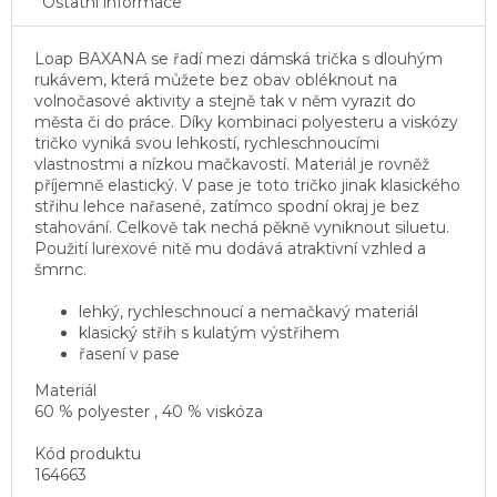
Ostatní informace
Loap BAXANA se řadí mezi dámská trička s dlouhým
rukávem, která můžete bez obav obléknout na
volnočasové aktivity a stejně tak v něm vyrazit do
města či do práce. Díky kombinaci polyesteru a viskózy
tričko vyniká svou lehkostí, rychleschnoucími
vlastnostmi a nízkou mačkavostí. Materiál je rovněž
příjemně elastický. V pase je toto tričko jinak klasického
střihu lehce nařasené, zatímco spodní okraj je bez
stahování. Celkově tak nechá pěkně vyniknout siluetu.
Použití lurexové nitě mu dodává atraktivní vzhled a
šmrnc.
lehký, rychleschnoucí a nemačkavý materiál
klasický střih s kulatým výstřihem
řasení v pase
Materiál
60 % polyester , 40 % viskóza
Kód produktu
164663