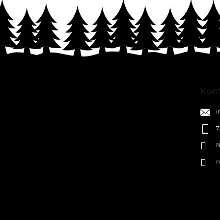
Z
á
p
a
Kon
t
í
i
7
N
n