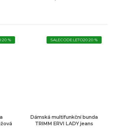
:20:%
SALECODE:LETO20:20:%
a
Dámská multifunkční bunda
ůžová
TRIMM ERVI LADY jeans
blue/dark lagoon