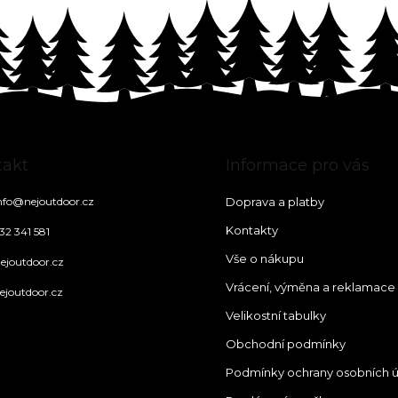
takt
Informace pro vás
nfo
@
nejoutdoor.cz
Doprava a platby
Kontakty
32 341 581
Vše o nákupu
ejoutdoor.cz
Vrácení, výměna a reklamace
ejoutdoor.cz
Velikostní tabulky
Obchodní podmínky
Podmínky ochrany osobních 