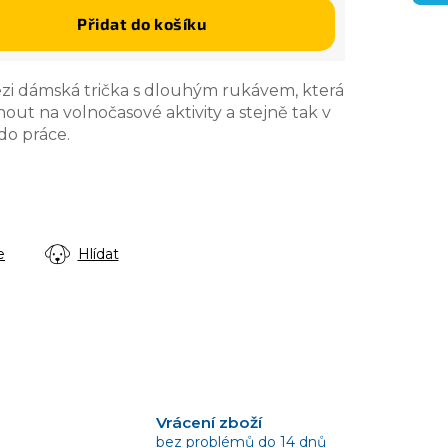
Přidat do košíku
zi dámská trička s dlouhým rukávem, která
ut na volnočasové aktivity a stejně tak v
do práce.
e
Hlídat
Vrácení zboží
bez problémů do 14 dnů