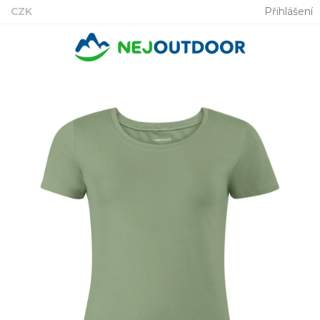
Přejít
CZK
Přihlášení
na
obsah