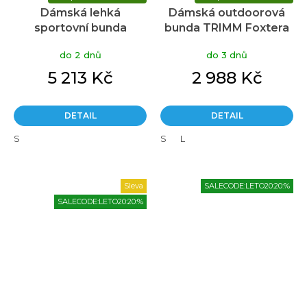
Dámská lehká
Dámská outdoorová
sportovní bunda
bunda TRIMM Foxtera
Haglöfs L.I.M GTX -
tmavě modrá
do 2 dnů
do 3 dnů
tmavě modrá
5 213 Kč
2 988 Kč
DETAIL
DETAIL
S
S
L
Sleva
SALECODE:LETO20:20:%
SALECODE:LETO20:20:%