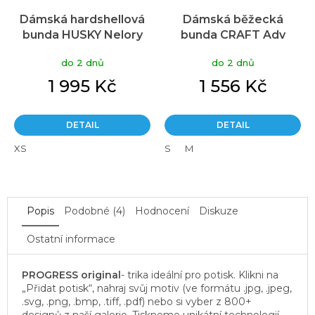
Dámská hardshellová
Dámská běžecká
bunda HUSKY Nelory
bunda CRAFT Adv
Průměrné
růžová
Essence Hydro
hodnocení
do 2 dnů
do 2 dnů
produktu
oranžová
je
1 995 Kč
1 556 Kč
5,0
z
5
DETAIL
DETAIL
hvězdiček.
XS
S
M
Popis
Podobné (4)
Hodnocení
Diskuze
Ostatní informace
PROGRESS original
- trika ideální pro potisk. Klikni na
„Přidat potisk“, nahraj svůj motiv (ve formátu .jpg, .jpeg,
.svg, .png, .bmp, .tiff, .pdf) nebo si vyber z 800+
designů z naší galerie. Tiskneme unikátní technologií