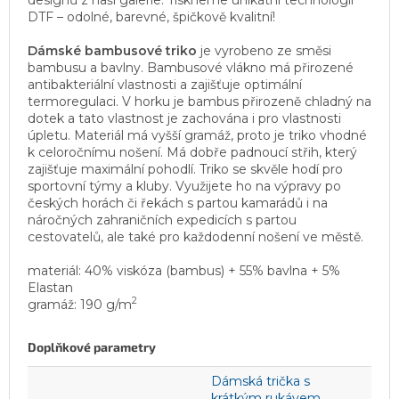
DTF – odolné, barevné, špičkově kvalitní!
Dámské bambusové triko
je vyrobeno ze směsi
bambusu a bavlny. Bambusové vlákno má přirozené
antibakteriální vlastnosti a zajišťuje optimální
termoregulaci. V horku je bambus přirozeně chladný na
dotek a tato vlastnost je zachována i pro vlastnosti
úpletu. Materiál má vyšší gramáž, proto je triko vhodné
k celoročnímu nošení. Má dobře padnoucí střih, který
zajišťuje maximální pohodlí. Triko se skvěle hodí pro
sportovní týmy a kluby. Využijete ho na výpravy po
českých horách či řekách s partou kamarádů i na
náročných zahraničních expedicích s partou
cestovatelů, ale také pro každodenní nošení ve městě.
materiál: 40% viskóza (bambus) + 55% bavlna + 5%
Elastan
2
gramáž: 190 g/m
Doplňkové parametry
Dámská trička s
krátkým rukávem
,