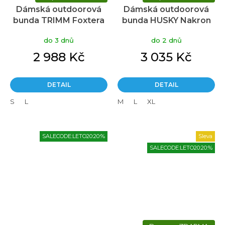
Dámská outdoorová
Dámská outdoorová
bunda TRIMM Foxtera
bunda HUSKY Nakron
tmavě modrá
fialová
do 3 dnů
do 2 dnů
2 988 Kč
3 035 Kč
DETAIL
DETAIL
S
L
M
L
XL
SALECODE:LETO20:20:%
Sleva
SALECODE:LETO20:20:%