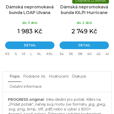
ZDARMA
Dámská nepromokavá
Dámská nepromokavá
bunda LOAP Ulvana
bunda KILPI Hurricane
Černá
černá
do 3 dnů
do 2 dnů
1 983 Kč
2 749 Kč
DETAIL
DETAIL
XS
S
M
L
XL
XXL
34
36
38
40
42
44
Popis
Podobné (4)
Hodnocení
Diskuze
Ostatní informace
PROGRESS original
- trika ideální pro potisk. Klikni na
„Přidat potisk“, nahraj svůj motiv (ve formátu .jpg, .jpeg,
.svg, .png, .bmp, .tiff, .pdf) nebo si vyber z 800+
designů z naší galerie. Tiskneme unikátní technologií