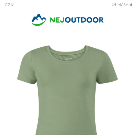
Přejít
CZK
Přihlášení
na
obsah