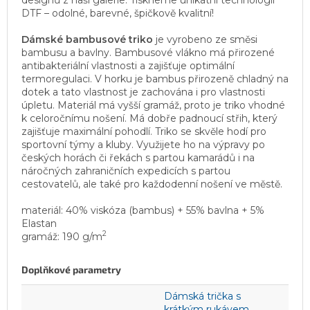
DTF – odolné, barevné, špičkově kvalitní!
Dámské bambusové triko
je vyrobeno ze směsi
bambusu a bavlny. Bambusové vlákno má přirozené
antibakteriální vlastnosti a zajišťuje optimální
termoregulaci. V horku je bambus přirozeně chladný na
dotek a tato vlastnost je zachována i pro vlastnosti
úpletu. Materiál má vyšší gramáž, proto je triko vhodné
k celoročnímu nošení. Má dobře padnoucí střih, který
zajišťuje maximální pohodlí. Triko se skvěle hodí pro
sportovní týmy a kluby. Využijete ho na výpravy po
českých horách či řekách s partou kamarádů i na
náročných zahraničních expedicích s partou
cestovatelů, ale také pro každodenní nošení ve městě.
materiál: 40% viskóza (bambus) + 55% bavlna + 5%
Elastan
2
gramáž: 190 g/m
Doplňkové parametry
Dámská trička s
krátkým rukávem
,