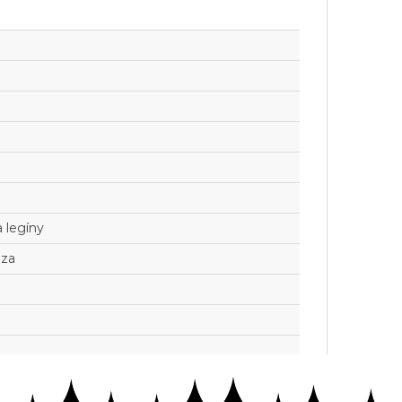
 legíny
óza