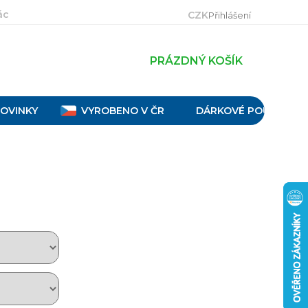
ácení, výměna a reklamace
Velikostní tabulky
Obch
CZK
Přihlášení
PRÁZDNÝ KOŠÍK
OVINKY
VYROBENO V ČR
DÁRKOVÉ POUKAZY