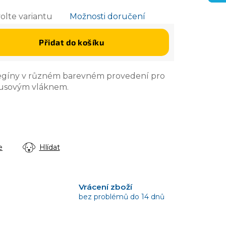
olte variantu
Možnosti doručení
Přidat do košíku
 legíny v různém barevném provedení pro
mbusovým vláknem.
e
Hlídat
Vrácení zboží
bez problémů do 14 dnů