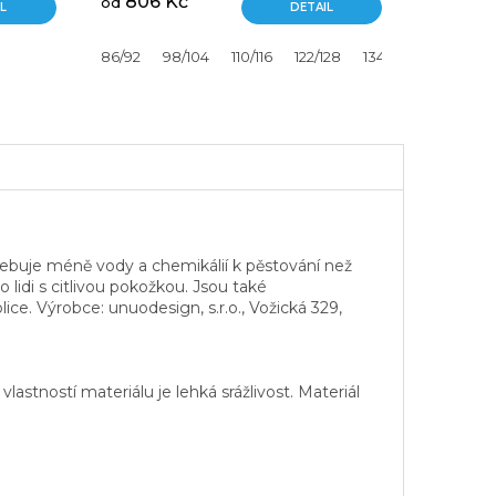
806 Kč
od
L
DETAIL
86/92
98/104
110/116
122/128
134/140
146/152
ebuje méně vody a chemikálií k pěstování než
 lidi s citlivou pokožkou. Jsou také
ice. Výrobce: unuodesign, s.r.o., Vožická 329,
astností materiálu je lehká srážlivost. Materiál