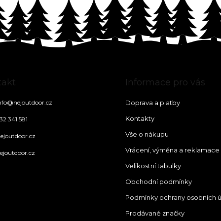
takt
Informace pro vás
nfo
@
nejoutdoor.cz
Doprava a platby
Kontakty
32 341 581
Vše o nákupu
ejoutdoor.cz
Vrácení, výměna a reklamace
ejoutdoor.cz
Velikostní tabulky
Obchodní podmínky
Podmínky ochrany osobních 
Prodávané značky