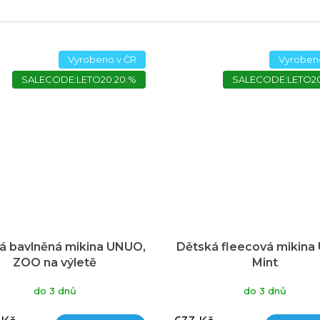
Vyrobeno v ČR
Vyroben
SALECODE:LETO20:20:%
SALECODE:LETO20
á bavlněná mikina UNUO,
Dětská fleecová mikin
ZOO na výletě
Mint
do 3 dnů
do 3 dnů