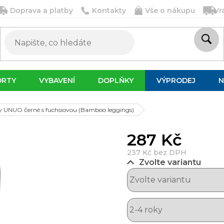
Doprava a platby
Kontakty
Vše o nákupu
Vr
ORTY
VYBAVENÍ
DOPLŇKY
VÝPRODEJ
N
y UNUO černé s fuchsiovou (Bamboo leggings)
287 Kč
237 Kč bez DPH
Zvolte variantu