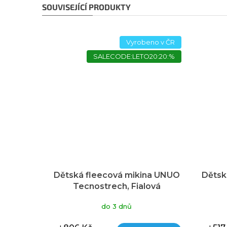
SOUVISEJÍCÍ PRODUKTY
Vyrobeno v ČR
SALECODE:LETO20:20:%
Dětská fleecová mikina UNUO
Dětsk
Tecnostrech, Fialová
do 3 dnů