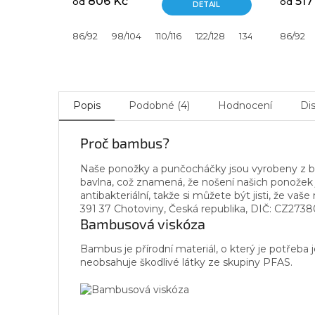
806 Kč
517
od
od
DETAIL
86/92
98/104
110/116
122/128
134/140
86/92
146/152
Popis
Podobné (4)
Hodnocení
Di
Proč bambus?
Naše ponožky a punčocháčky jsou vyrobeny z bam
bavlna, což znamená, že nošení našich ponožek je
antibakteriální, takže si můžete být jisti, že va
391 37 Chotoviny, Česká republika, DIČ: CZ273
Bambusová viskóza
Bambus je přírodní materiál, o který je potřeba 
neobsahuje škodlivé látky ze skupiny PFAS.