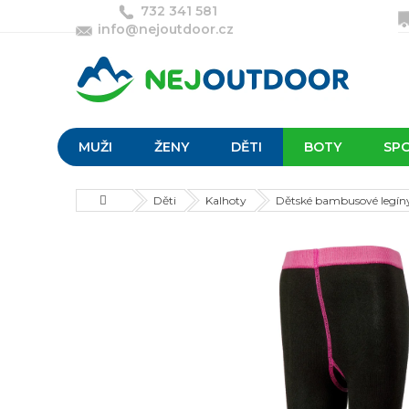
Přejít
732 341 581
na
info@nejoutdoor.cz
obsah
MUŽI
ŽENY
DĚTI
BOTY
SP
Domů
Děti
Kalhoty
Dětské bambusové legín