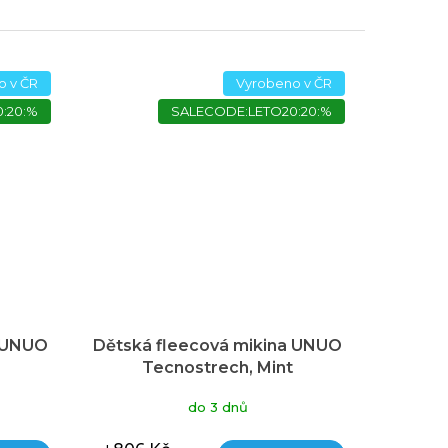
o v ČR
Vyrobeno v ČR
:20:%
SALECODE:LETO20:20:%
a UNUO
Dětská fleecová mikina UNUO
Tecnostrech, Mint
do 3 dnů