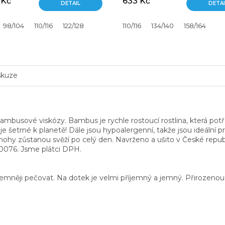
 Kč
633 Kč
DETAIL
DETAI
98/104
158/164
110/116
122/128
110/116
134/140
158/164
skuze
busové viskózy. Bambus je rychle rostoucí rostlina, která potř
 šetrné k planetě! Dále jsou hypoalergenní, takže jsou ideální pro
še nohy zůstanou svěží po celý den. Navrženo a ušito v České republ
80076. Jsme plátci DPH.
jemněji pečovat. Na dotek je velmi příjemný a jemný. Přirozenou vl