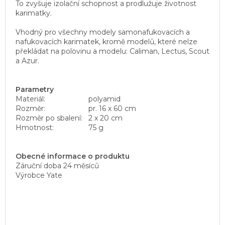
To zvyšuje izolační schopnost a prodlužuje životnost
karimatky.
Vhodný pro všechny modely samonafukovacích a
nafukovacích karimatek, kromě modelů, které nelze
překládat na polovinu a modelu: Caliman, Lectus, Scout
a Azur.
Parametry
Materiál:
polyamid
Rozměr:
pr. 16 x 60 cm
Rozměr po sbalení:
2 x 20 cm
Hmotnost:
75 g
Obecné informace o produktu
Záruční doba
24 měsíců
Výrobce
Yate