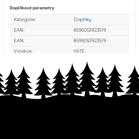
Doplňkové parametry
Kategorie
:
Doplňky
EAN
:
8595053923519
EAN
:
8595053923519
Výrobce
:
YATE
Z
á
p
a
t
í