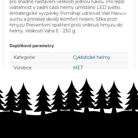
pro snadné nastavení velikosti jednou rukou. Pro lepší
viditelnost v zadní části helmy umístěno LED světlo.
Antialergické vycpávky Pomáhají udržovat Vaši hlavu v
suchu a přinášejí skvělý komfort nošení. Síťka proti
hmyzu Preventivní opatření proti vniknutí hmyzu do
helmy. Velikosti Váha E - 230 g
Doplňkové parametry
Kategorie
:
Cyklistické helmy
Výrobce
:
MET
Z
á
p
a