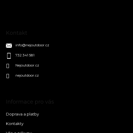
t
í
Kontakt
info
@
nejoutdoor.cz
732 341 581
Nejoutdoor.cz
nejoutdoor.cz
Informace pro vás
Doprava a platby
Kontakty
Vše o nákupu