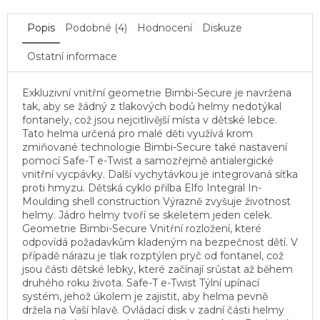
Popis
Podobné (4)
Hodnocení
Diskuze
Ostatní informace
Exkluzivní vnitřní geometrie Bimbi-Secure je navržena
tak, aby se žádný z tlakových bodů helmy nedotýkal
fontanely, což jsou nejcitlivější místa v dětské lebce.
Tato helma určená pro malé děti využívá krom
zmiňované technologie Bimbi-Secure také nastavení
pomocí Safe-T e-Twist a samozřejmě antialergické
vnitřní vycpávky. Další vychytávkou je integrovaná síťka
proti hmyzu. Dětská cyklo přilba Elfo Integral In-
Moulding shell construction Výrazně zvyšuje životnost
helmy. Jádro helmy tvoří se skeletem jeden celek.
Geometrie Bimbi-Secure Vnitřní rozložení, které
odpovídá požadavkům kladeným na bezpečnost dětí. V
případě nárazu je tlak rozptýlen pryč od fontanel, což
jsou části dětské lebky, které začínají srůstat až během
druhého roku života. Safe-T e-Twist Týlní upínací
systém, jehož úkolem je zajistit, aby helma pevně
držela na Vaší hlavě. Ovládací disk v zadní části helmy