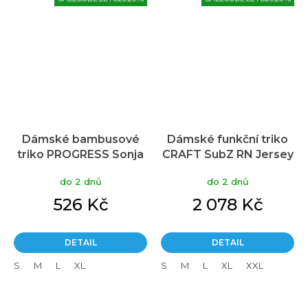
Dámské bambusové
Dámské funkční triko
triko PROGRESS Sonja
CRAFT SubZ RN Jersey
Boulder červené
- zelená
do 2 dnů
do 2 dnů
526 Kč
2 078 Kč
DETAIL
DETAIL
S
M
L
XL
S
M
L
XL
XXL