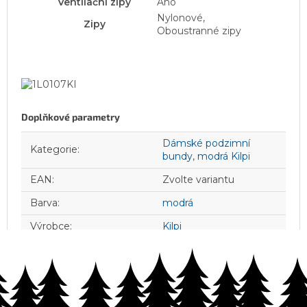
Ventilační zipy
Ano
Nylonové,
Zipy
Oboustranné zipy
Doplňkové parametry
Dámské podzimní
Kategorie
:
bundy
,
modrá Kilpi
EAN
:
Zvolte variantu
Barva
:
modrá
Výrobce
:
Kilpi