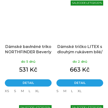
SALECODE:LETO20:20:%
Dámské bavlněné triko
Dámské tričko LITEX s
NORTHFINDER Beverly
dlouhým rukávem bílé/
černá
černé
do 5 dnů
do 2 dnů
531 Kč
663 Kč
DETAIL
DETAIL
XS
S
M
L
XL
S
M
L
XL
SALECODE:LETO20:20:%
SALECODE:LETO20:20:%