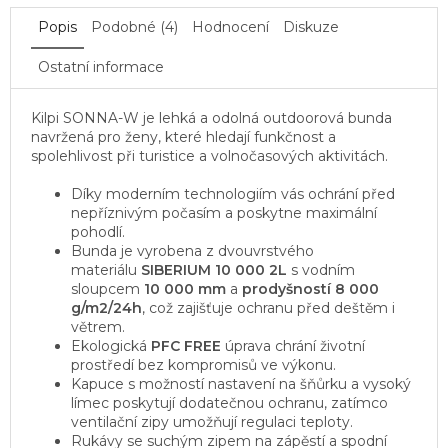
Popis
Podobné (4)
Hodnocení
Diskuze
Ostatní informace
Kilpi SONNA-W je lehká a odolná outdoorová bunda
navržená pro ženy, které hledají funkčnost a
spolehlivost při turistice a volnočasových aktivitách.
Díky moderním technologiím vás ochrání před
nepříznivým počasím a poskytne maximální
pohodlí.
Bunda je vyrobena z dvouvrstvého
materiálu
SIBERIUM 10 000 2L
s vodním
sloupcem
10 000 mm
a
prodyšností
8 000
g/m2/24h
, což zajišťuje ochranu před deštěm i
větrem.
Ekologická
PFC FREE
úprava chrání životní
prostředí bez kompromisů ve výkonu.
Kapuce s možností nastavení na šňůrku a vysoký
límec poskytují dodatečnou ochranu, zatímco
ventilační zipy umožňují regulaci teploty.
Rukávy se suchým zipem na zápěstí a spodní