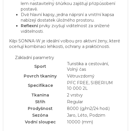
lem nastavitelný šňůrkou zajišťují přizpůsobení
postavě.
Dvě hlavní kapsy, jedna náprsní a vnitřní kapsa
nabízejí dostatek úložného prostoru.
Reflexní
prvky zvyšují viditelnost za snížené
viditelnosti.
Kilpi SONNA-W je ideální volbou pro aktivní ženy, které
oceňují kombinaci lehkosti, ochrany a praktičnosti.
Základní parametry
Turistika a cestování,
Sport
Volný čas
Povrch tkaniny
Větruvzdorný
PFC FREE, SIBERIUM
Specifikace
10 000 2L
Tkanina
2 vrstvy
Střih
Regular
Prodyšnost
8000
(g/m2/24 hod.)
Sezóna
Jaro, Léto, Podzim
Vodní sloupec
10000
(mm)