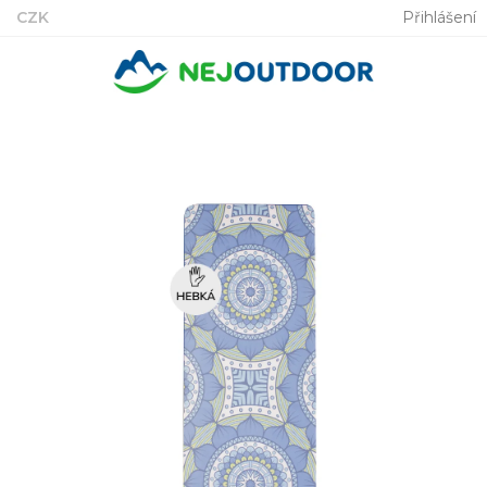
Přejít
CZK
Přihlášení
na
obsah