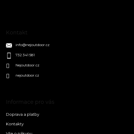
t
í
Kontakt
info
@
nejoutdoor.cz
732 341 581
Nejoutdoor.cz
nejoutdoor.cz
Informace pro vás
Doprava a platby
Kontakty
Vše o nákupu