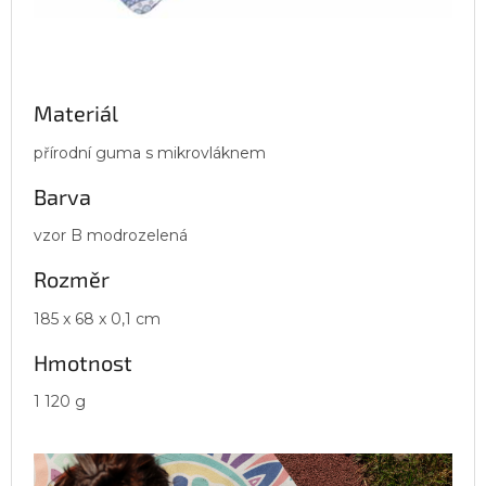
Materiál
přírodní guma s mikrovláknem
Barva
vzor B modrozelená
Rozměr
185 x 68 x 0,1 cm
Hmotnost
1 120 g