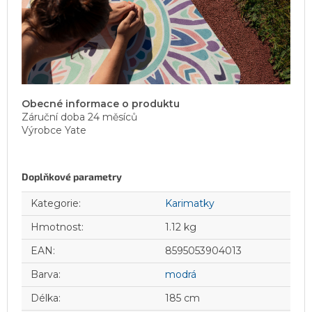
Obecné informace o produktu
Záruční doba
24 měsíců
Výrobce
Yate
Doplňkové parametry
Kategorie
:
Karimatky
Hmotnost
:
1.12 kg
EAN
:
8595053904013
Barva
:
modrá
Délka
:
185 cm