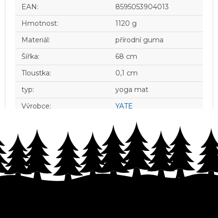
EAN
:
8595053904013
Hmotnost
:
1120 g
Materiál
:
přírodní guma
Šířka
:
68 cm
Tloustka
:
0,1 cm
typ
:
yoga mat
Výrobce
:
YATE
Z
á
p
a