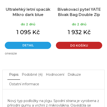
Ultralehký letní spacák
Bivakovací pytel YATE
Mikro dark blue
Bivak Bag Double Zip
10000 mm levý zelený
do 2 dnů
do 2 dnů
1 095 Kč
1 932 Kč
DETAIL
DO KOŠÍKU
onesize
Popis
Podobné (4)
Hodnocení
Diskuze
Ostatní informace
Nový typ podložky na jógu. Spodní strana je vyrobena z
přírodní gumy a vrchní z mikrovlákna. Osvědčila se