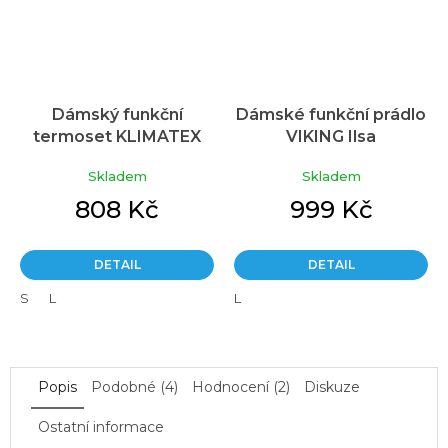
Dámský funkční
Dámské funkční prádlo
termoset KLIMATEX
VIKING Ilsa
Průměrné
Darla černá
černozelená (Set)
hodnocení
Skladem
Skladem
produktu
je
808 Kč
999 Kč
5,0
z
5
DETAIL
DETAIL
hvězdiček.
S
L
L
Popis
Podobné (4)
Hodnocení (2)
Diskuze
Ostatní informace