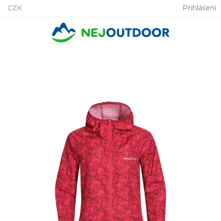
Přejít
CZK
Přihlášení
na
obsah