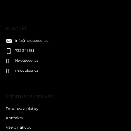
í
Kontakt
info
@
nejoutdoor.cz
732 341 581
Nejoutdoor.cz
nejoutdoor.cz
Informace pro vás
Doprava a platby
Kontakty
Vše o nákupu