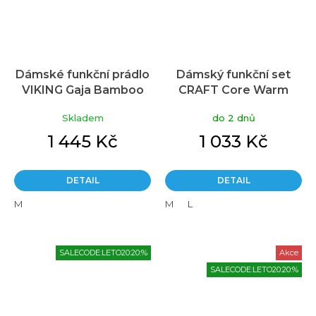
Dámské funkční prádlo
Dámský funkční set
VIKING Gaja Bamboo
CRAFT Core Warm
Průměrné
černá (Set)
Baselayer červený
hodnocení
Skladem
do 2 dnů
produktu
je
1 445 Kč
1 033 Kč
5,0
z
5
DETAIL
DETAIL
hvězdiček.
M
M
L
SALECODE:LETO20:20:%
Akce
SALECODE:LETO20:20:%