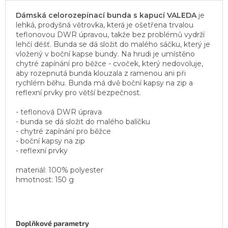
Dámská celorozepínací bunda s kapucí VALEDA
je
lehká, prodyšná větrovka, která je ošetřena trvalou
teflonovou DWR úpravou, takže bez problémů vydrží
lehčí déšť. Bunda se dá složit do malého sáčku, který je
vložený v boční kapse bundy. Na hrudi je umístěno
chytré zapínání pro běžce - cvoček, který nedovoluje,
aby rozepnutá bunda klouzala z ramenou ani při
rychlém běhu. Bunda má dvě boční kapsy na zip a
reflexní prvky pro větší bezpečnost.
- teflonová DWR úprava
- bunda se dá složit do malého balíčku
- chytré zapínání pro běžce
- boční kapsy na zip
- reflexní prvky
materiál: 100% polyester
hmotnost: 150 g
Doplňkové parametry