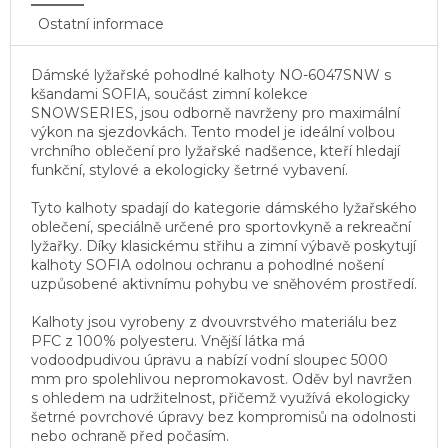
Ostatní informace
Dámské lyžařské pohodlné kalhoty NO-6047SNW s
kšandami SOFIA, součást zimní kolekce
SNOWSERIES, jsou odborně navrženy pro maximální
výkon na sjezdovkách. Tento model je ideální volbou
vrchního oblečení pro lyžařské nadšence, kteří hledají
funkční, stylové a ekologicky šetrné vybavení.
Tyto kalhoty spadají do kategorie dámského lyžařského
oblečení, speciálně určené pro sportovkyně a rekreační
lyžařky. Díky klasickému střihu a zimní výbavě poskytují
kalhoty SOFIA odolnou ochranu a pohodlné nošení
uzpůsobené aktivnímu pohybu ve sněhovém prostředí.
Kalhoty jsou vyrobeny z dvouvrstvého materiálu bez
PFC z 100% polyesteru. Vnější látka má
vodoodpudivou úpravu a nabízí vodní sloupec 5000
mm pro spolehlivou nepromokavost. Oděv byl navržen
s ohledem na udržitelnost, přičemž využívá ekologicky
šetrné povrchové úpravy bez kompromisů na odolnosti
nebo ochraně před počasím.