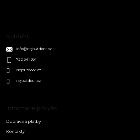
t
í
Kontakt
info
@
nejoutdoor.cz
732 341 581
Nejoutdoor.cz
nejoutdoor.cz
Informace pro vás
Doprava a platby
Kontakty