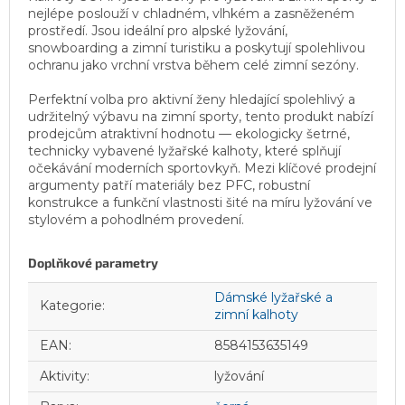
nejlépe poslouží v chladném, vlhkém a zasněženém
prostředí. Jsou ideální pro alpské lyžování,
snowboarding a zimní turistiku a poskytují spolehlivou
ochranu jako vrchní vrstva během celé zimní sezóny.
Perfektní volba pro aktivní ženy hledající spolehlivý a
udržitelný výbavu na zimní sporty, tento produkt nabízí
prodejcům atraktivní hodnotu — ekologicky šetrné,
technicky vybavené lyžařské kalhoty, které splňují
očekávání moderních sportovkyň. Mezi klíčové prodejní
argumenty patří materiály bez PFC, robustní
konstrukce a funkční vlastnosti šité na míru lyžování ve
stylovém a pohodlném provedení.
Doplňkové parametry
Dámské lyžařské a
Kategorie
:
zimní kalhoty
EAN
:
8584153635149
Aktivity
:
lyžování