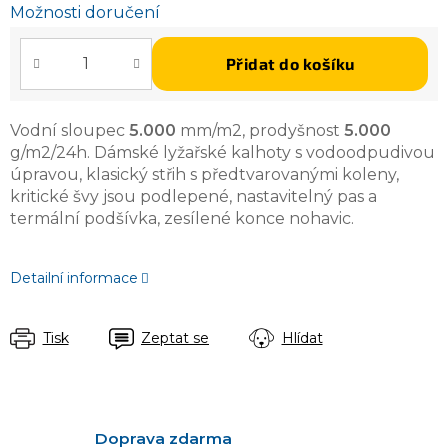
Možnosti doručení
Přidat do košíku
Vodní sloupec
5.000
mm/m2, prodyšnost
5.000
g/m2/24h. Dámské lyžařské kalhoty s vodoodpudivou
úpravou, klasický střih s předtvarovanými koleny,
kritické švy jsou podlepené, nastavitelný pas a
termální podšívka, zesílené konce nohavic.
Detailní informace
Tisk
Zeptat se
Hlídat
Doprava zdarma