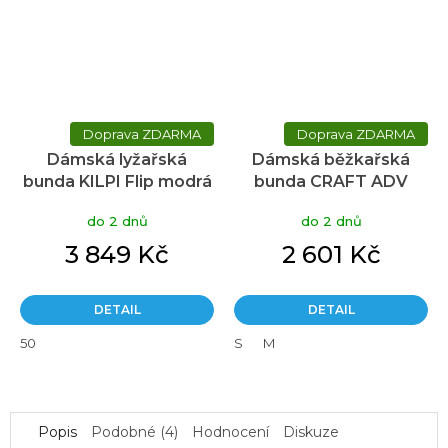
ZDARMA
ZDARMA
Dámská lyžařská
Dámská běžkařská
bunda KILPI Flip modrá
bunda CRAFT ADV
Nordic Training Speed
do 2 dnů
do 2 dnů
2 - červená
3 849 Kč
2 601 Kč
DETAIL
DETAIL
50
S
M
Popis
Podobné (4)
Hodnocení
Diskuze