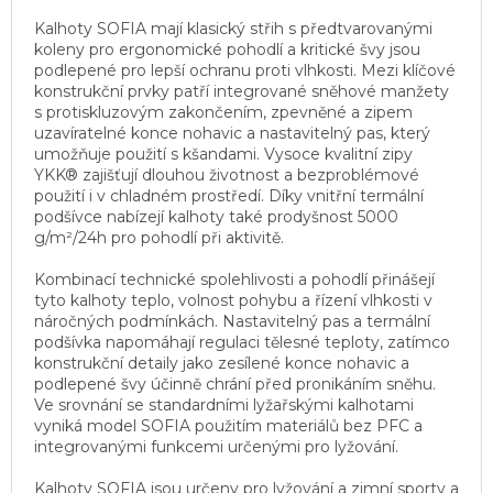
Kalhoty SOFIA mají klasický střih s předtvarovanými
koleny pro ergonomické pohodlí a kritické švy jsou
podlepené pro lepší ochranu proti vlhkosti. Mezi klíčové
konstrukční prvky patří integrované sněhové manžety
s protiskluzovým zakončením, zpevněné a zipem
uzavíratelné konce nohavic a nastavitelný pas, který
umožňuje použití s kšandami. Vysoce kvalitní zipy
YKK® zajišťují dlouhou životnost a bezproblémové
použití i v chladném prostředí. Díky vnitřní termální
podšívce nabízejí kalhoty také prodyšnost 5000
g/m²/24h pro pohodlí při aktivitě.
Kombinací technické spolehlivosti a pohodlí přinášejí
tyto kalhoty teplo, volnost pohybu a řízení vlhkosti v
náročných podmínkách. Nastavitelný pas a termální
podšívka napomáhají regulaci tělesné teploty, zatímco
konstrukční detaily jako zesílené konce nohavic a
podlepené švy účinně chrání před pronikáním sněhu.
Ve srovnání se standardními lyžařskými kalhotami
vyniká model SOFIA použitím materiálů bez PFC a
integrovanými funkcemi určenými pro lyžování.
Kalhoty SOFIA jsou určeny pro lyžování a zimní sporty a