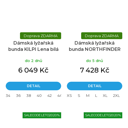
ZDARMA
ZDARMA
Dámská lyžařská
Dámská lyžařská
bunda KILPI Lena bílá
bunda NORTHFINDER
Debby růžová
do 2 dnů
do 5 dnů
6 049 Kč
7 428 Kč
DETAIL
DETAIL
34
36
38
40
42
44
XS
46
S
M
L
XL
2XL
SALECODE:LETO20:20:%
SALECODE:LETO20:20:%