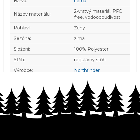
Barva
:
černá
2-vrstvý materiál, PFC
Název materiálu
:
free, vodoodpudivost
Pohlaví
:
Ženy
Sezóna
:
zima
Složení
:
100% Polyester
Střih
:
regulárny střih
Výrobce
:
Northfinder
Z
á
p
a