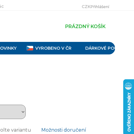
ácení, výměna a reklamace
Velikostní tabulky
Obch
CZK
Přihlášení
PRÁZDNÝ KOŠÍK
OVINKY
VYROBENO V ČR
DÁRKOVÉ POUKAZY
olte variantu
Možnosti doručení