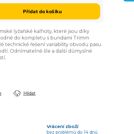
Přidat do košíku
ské lyžařské kalhoty, které jsou díky
hodné do kompletu s bundami Trimm
alé technické řešení variability obvodu pasu
dlí. Odnímatelné šle a další důmyslné
tí.
e
Hlídat
Vrácení zboží
bez problémů do 14 dnů