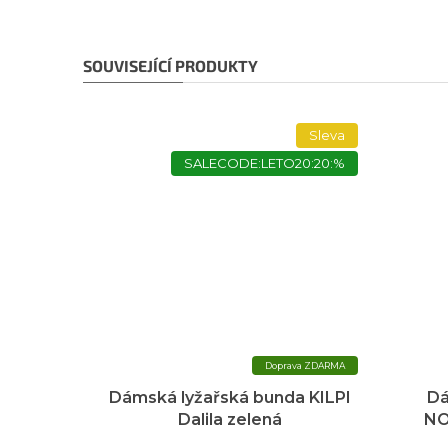
SOUVISEJÍCÍ PRODUKTY
Sleva
SALECODE:LETO20:20:%
ZDARMA
Dámská lyžařská bunda KILPI
Dá
Dalila zelená
NO