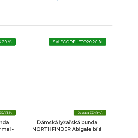
:20:%
SALECODE:LETO20:20:%
ZDARMA
ZDARMA
nda
Dámská lyžařská bunda
rmal -
NORTHFINDER Abigale bílá