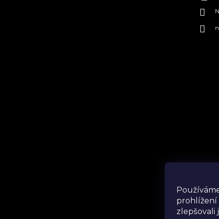
N
n
Ins
Používáme
prohlížení
zlepšovali