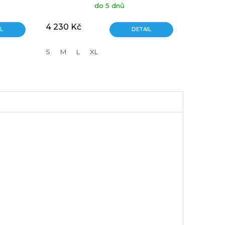
do 5 dnů
4 230 Kč
L
DETAIL
S
M
L
XL