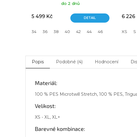
do 2 dnů
5 499 Kč
6 226
DETAIL
34
36
38
40
42
44
46
XS
S
Popis
Podobné (4)
Hodnocení
Di
Materiál:
100 % PES Microtwill Stretch, 100 % PES, Trigu
Velikost:
XS - XL, XL+
Barevné kombinace: