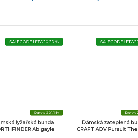
SALECODE:LETO20:20:%
SALECODE:LETO20
ZDARMA
mská lyžařská bunda
Dámská zateplená bu
RTHFINDER Abigayle
CRAFT ADV Pursuit The
modrá
hnědá