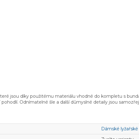
které jsou díky použitému materiálu vhodné do kompletu s bunda
í pohodlí. Odnímatelné šle a další důmyslné detaily jsou samozře
Dámské lyžařské 