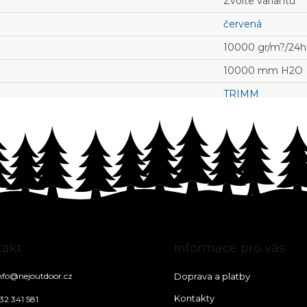
Zvolte variantu
červená
10000 gr/m?/24h 
10000 mm H2O
TRIMM
takt
Informace pro vás
nfo
@
nejoutdoor.cz
Doprava a platby
Kontakty
32 341 581