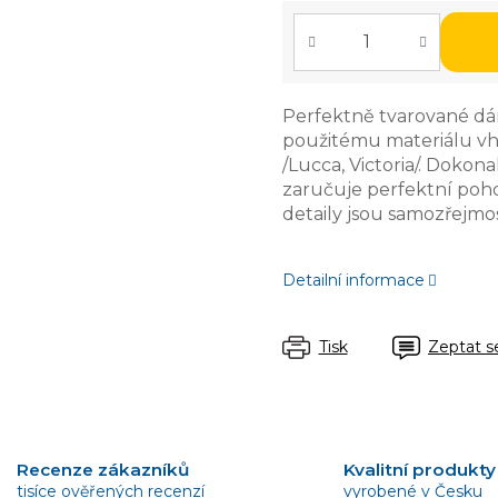
Perfektně tvarované dám
použitému materiálu v
/Lucca, Victoria/. Dokon
zaručuje perfektní poho
detaily jsou samozřejmos
Detailní informace
Tisk
Zeptat s
Recenze zákazníků
Kvalitní produkty
tisíce ověřených recenzí
vyrobené v Česku