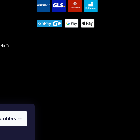
údajů
ouhlasím