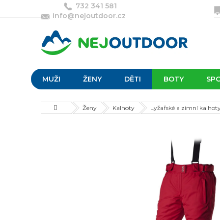
Přejít
732 341 581
na
info@nejoutdoor.cz
obsah
MUŽI
ŽENY
DĚTI
BOTY
SP
Domů
Ženy
Kalhoty
Lyžařské a zimní kalhot