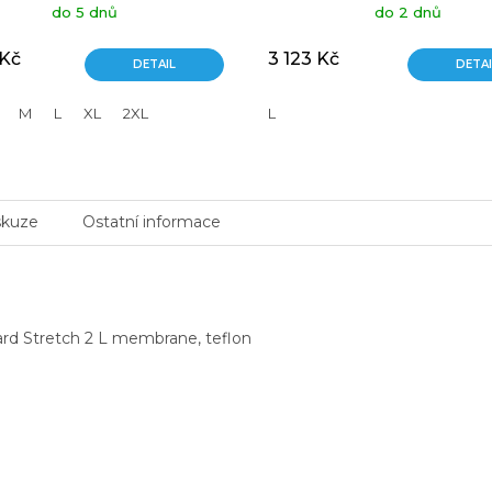
do 5 dnů
do 2 dnů
 Kč
3 123 Kč
DETAIL
DETAI
M
L
XL
2XL
L
skuze
Ostatní informace
ard Stretch 2 L membrane, teflon