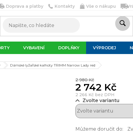
Doprava a platby
Kontakty
Vše o nákupu
Vr
ORTY
VYBAVENÍ
DOPLŇKY
VÝPRODEJ
N
y
Dámské lyžařské kalhoty TRIMM Narrow Lady red
2 980 Kč
2 742 Kč
2 266 Kč bez DPH
Zvolte variantu
Můžeme doručit do:
Zv