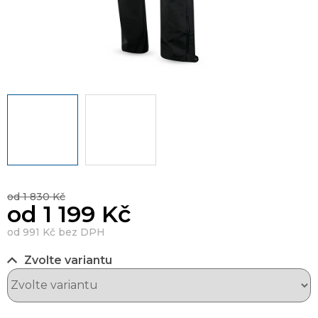
od 1 830 Kč
od
1 199 Kč
od
991 Kč
bez DPH
Zvolte variantu