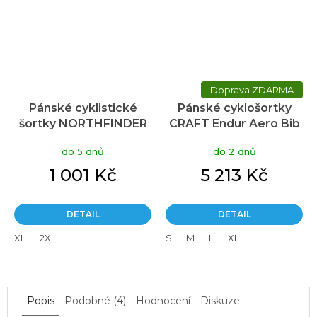
ZDARMA
Pánské cyklistické
Pánské cyklošortky
šortky NORTHFINDER
CRAFT Endur Aero Bib
William černé
C1 pánské - černá
do 5 dnů
do 2 dnů
1 001 Kč
5 213 Kč
DETAIL
DETAIL
XL
2XL
S
M
L
XL
Popis
Podobné (4)
Hodnocení
Diskuze