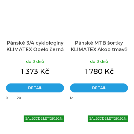
Pánské 3/4 cyklolegíny
Pánské MTB šortky
KLIMATEX Opelo černá
KLIMATEX Akoo tmavě
šedá
do 3 dnů
do 3 dnů
1 373 Kč
1 780 Kč
DETAIL
DETAIL
XL
2XL
M
L
SALECODE:LETO20:20:%
SALECODE:LETO20:20:%