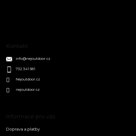
p
a
t
í
Kontakt
info
@
nejoutdoor.cz
732 341 581
Nejoutdoor.cz
nejoutdoor.cz
Informace pro vás
Doprava a platby