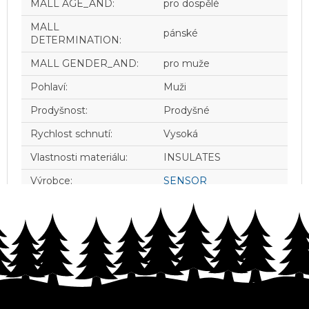
MALL AGE_AND
:
pro dospělé
MALL
pánské
DETERMINATION
:
MALL GENDER_AND
:
pro muže
Pohlaví
:
Muži
Prodyšnost
:
Prodyšné
Rychlost schnutí
:
Vysoká
Vlastnosti materiálu
:
INSULATES
Výrobce
:
SENSOR
Z
á