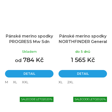
Pánské merino spodky
Pánské merino spodky
PROGRESS Mw Sdn
NORTHFINDER General
khaki melír
černé
Skladem
do 5 dnů
784 Kč
1 565 Kč
od
DETAIL
DETAIL
M
XL
XXL
XL
2XL
SALECODE:LETO20:20:%
SALECODE:LETO20:20:%