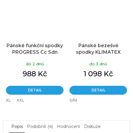
Pánské funkční spodky
Pánské bezešvé
PROGRESS Cc Sdn
spodky KLIMATEX
antracit
Mardum černá/zelená
do 2 dnů
do 3 dnů
988 Kč
1 098 Kč
DETAIL
DETAIL
XL
XXL
S/M
Popis
Podobné (4)
Hodnocení
Diskuze