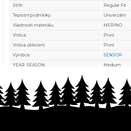
Střih
:
Regular Fit
Teplotní podmínky
:
Univerzální
Vlastnosti materiálu
:
MERINO
Vrstva
:
První
Vrstva oblečení
:
První
Výrobce
:
SENSOR
YEAR_SEASON
:
Medium
Z
á
p
a