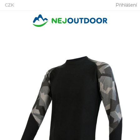
Přejít
CZK
Přihlášení
na
obsah