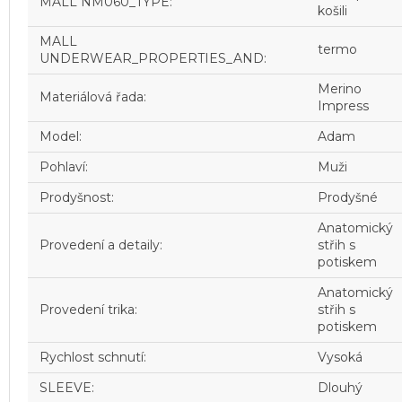
MALL NM060_TYPE
:
košili
MALL
termo
UNDERWEAR_PROPERTIES_AND
:
Merino
Materiálová řada
:
Impress
Model
:
Adam
Pohlaví
:
Muži
Prodyšnost
:
Prodyšné
Anatomický
Provedení a detaily
:
střih s
potiskem
Anatomický
Provedení trika
:
střih s
potiskem
Rychlost schnutí
:
Vysoká
SLEEVE
:
Dlouhý