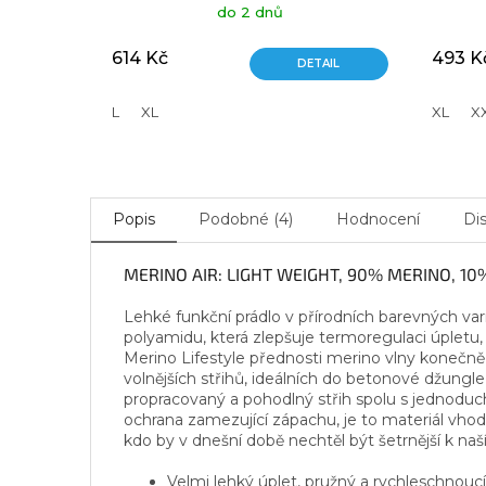
do 2 dnů
614 Kč
493 K
DETAIL
L
XL
XL
X
Popis
Podobné (4)
Hodnocení
Di
MERINO AIR: LIGHT WEIGHT, 90% MERINO, 10
Lehké funkční prádlo v přírodních barevných va
polyamidu, která zlepšuje termoregulaci úpletu, 
Merino Lifestyle přednosti merino vlny konečně
volnějších střihů, ideálních do betonové džungle
propracovaný a pohodlný střih spolu s jednoduch
ochrana zamezující zápachu, je to materiál vhodný
kdo by v dnešní době nechtěl být šetrnější k n
Velmi lehký úplet, pružný a rychleschnoucí