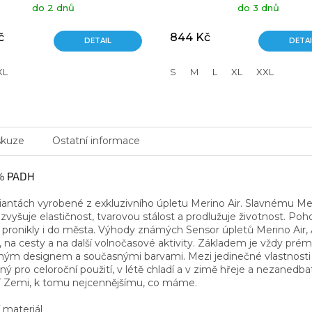
do 2 dnů
do 3 dnů
č
844 Kč
DETAIL
DETAI
XL
S
M
L
XL
XXL
skuze
Ostatní informace
% PADH
riantách vyrobené z exkluzivního úpletu Merino Air. Slavnému 
zvyšuje elastičnost, tvarovou stálost a prodlužuje životnost. Poh
 pronikly i do města. Výhody známých Sensor úpletů Merino Air
, na cesty a na další volnočasové aktivity. Základem je vždy prém
ým designem a současnými barvami. Mezi jedinečné vlastnosti mer
 pro celoroční použití, v létě chladí a v zimě hřeje a nezanedbate
aší Zemi, k tomu nejcennějšímu, co máme.
 materiál