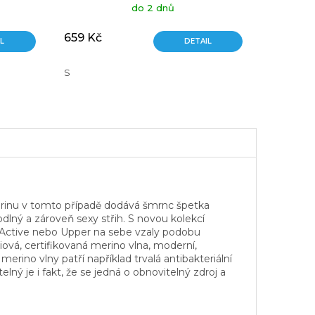
do 2 dnů
659 Kč
L
DETAIL
S
Merinu v tomto případě dodává šmrnc špetka
odlný a zároveň sexy střih. S novou kolekcí
, Active nebo Upper na sebe vzaly podobu
iová, certifikovaná merino vlna, moderní,
ino vlny patří například trvalá antibakteriální
lný je i fakt, že se jedná o obnovitelný zdroj a