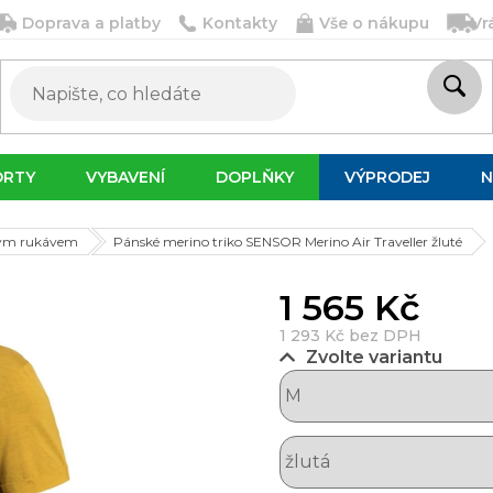
Doprava a platby
Kontakty
Vše o nákupu
Vr
ORTY
VYBAVENÍ
DOPLŇKY
VÝPRODEJ
N
kým rukávem
Pánské merino triko SENSOR Merino Air Traveller žluté
1 565 Kč
1 293 Kč bez DPH
Zvolte variantu