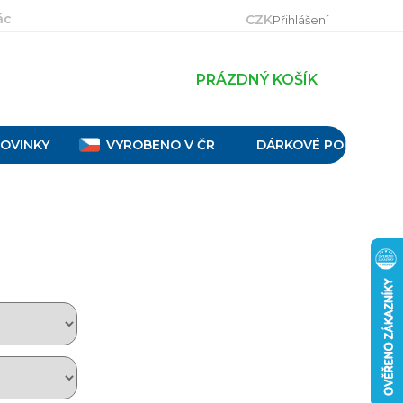
ácení, výměna a reklamace
Velikostní tabulky
Obch
CZK
Přihlášení
PRÁZDNÝ KOŠÍK
OVINKY
VYROBENO V ČR
DÁRKOVÉ POUKAZY