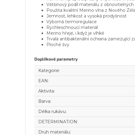
Většinový podíl materiálu z obnovitelných
Použita kvalitní Merino vlna z Nového Zé
Jemnost, lehkost a vysoká prodyšnost
Výborná termoregulace
Rychleschnoucí materiál
Merino hřeje, i když je vlhké
Trvalá antibakteriální ochrana zamezující 
Ploché švy
Doplňkové parametry
Kategorie
:
EAN
:
Aktivita
:
Barva
:
Délka rukávu
:
DETERMINATION
:
Druh materiálu
: