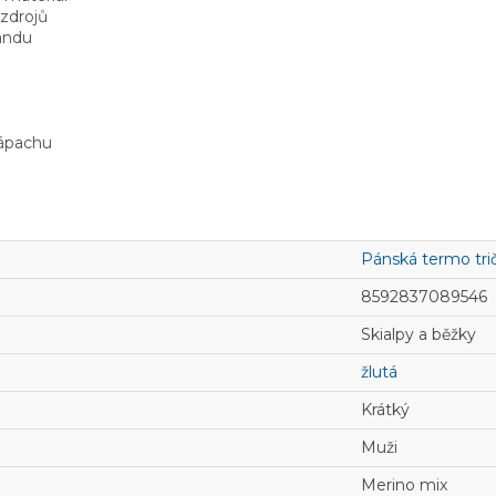
 zdrojů
landu
zápachu
Pánská termo tri
8592837089546
Skialpy a běžky
žlutá
Krátký
Muži
Merino mix