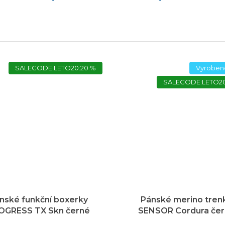
SALECODE:LETO20:20:%
Vyroben
SALECODE:LETO20
nské funkční boxerky
Pánské merino tren
OGRESS TX Skn černé
SENSOR Cordura če