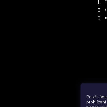
7
N
n
Ins
Používáme
prohlížení