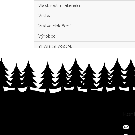
Vlastnosti materiálu
:
Vrstva
:
Vrstva oblečení
:
Výrobce
:
YEAR_SEASON
:
Z
á
p
a
Kon
t
í
i