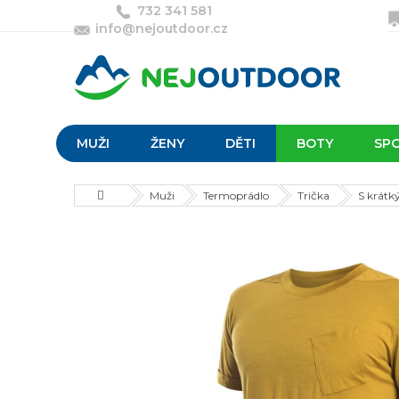
Přejít
732 341 581
na
info@nejoutdoor.cz
obsah
MUŽI
ŽENY
DĚTI
BOTY
SP
Domů
Muži
Termoprádlo
Trička
S krát