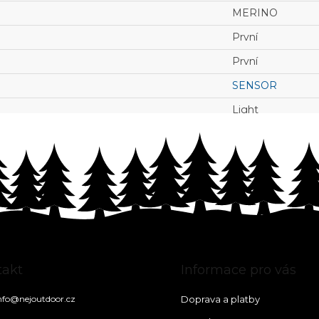
MERINO
První
První
SENSOR
Light
takt
Informace pro vás
nfo
@
nejoutdoor.cz
Doprava a platby