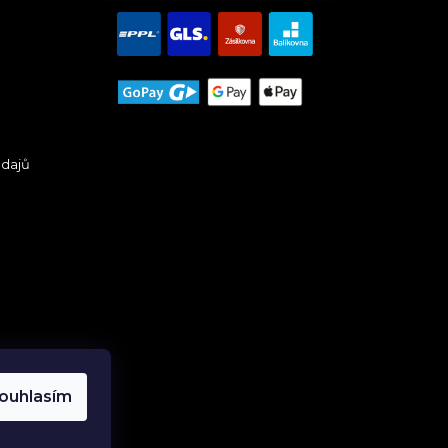
údajů
ouhlasím