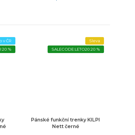
o v ČR
Sleva
:20:%
SALECODE:LETO20:20:%
ky
Pánské funkční trenky KILPI
rné
Nett černé