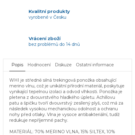
Kvalitní produkty
vyrobené v Česku
Vrácení zboží
bez problémů do 14 dnů
Popis
Hodnocení
Diskuze
Ostatní informace
WHI je středně silná trekingová ponožka obsahující
merino vlnu, což je unikátní přírodní materiál, poskytuje
vynikající tepelnou izolaci a odvod vlhkosti. Ponožka je
pletena z dvouvrstvého hladkého úpletu. Achillovu
patu a špičku tvoří dvouvrstvý zesílený plyš, což má za
následek vysokou mechanickou odolnost a ochranu
nohy před otlaky. Vlna je vysoce antibakteriální, tudíž
redukuje nepříjemné pachy.
MATERIÁL: 70% MERINO VLNA, 15% SILTEX, 10%