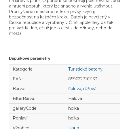
na lahev s pitím. O pohodlí se postarají polstrovaná záda
a hrudní popruh, který lze snadno a rychle utáhnout.
Promyšleně umístěné reflexní prvky zvyšují
bezpečnost na každém kroku. Batoh je navržený v
České republice a vyrobený v Číně. Spolehlivý parťák
pro každý den, ať už jde o cestu do přírody, nebo do
města.
Doplňkové parametry
Kategorie
:
Turistické batohy
EAN
:
8596227161133
Barva
:
fialová
,
růžová
FilterBarva
:
Fialová
galleryCode
:
holka
Pohlaví
:
holka
Výrobce
:
Unuo