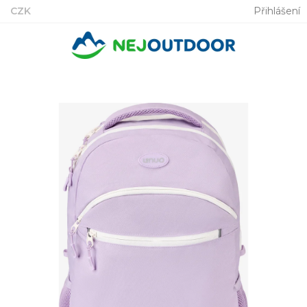
Přejít
CZK
Přihlášení
na
obsah