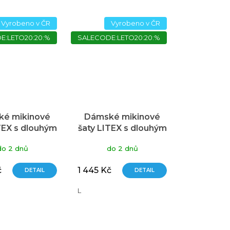
Vyrobeno v ČR
Vyrobeno v ČR
E:LETO20:20:%
SALECODE:LETO20:20:%
é mikinové
Dámské mikinové
TEX s dlouhým
šaty LITEX s dlouhým
vem zelené
rukávem zelené
do 2 dnů
do 2 dnů
č
1 445 Kč
DETAIL
DETAIL
L