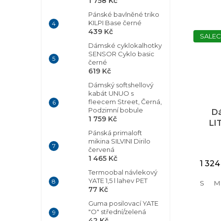
1 758 Kč
Pánské bavlněné triko
KILPI Base černé
439 Kč
SALEC
Dámské cyklokalhotky
SENSOR Cyklo basic
černé
619 Kč
Dámský softshellový
kabát UNUO s
fleecem Street, Černá,
Podzimní bobule
D
1 759 Kč
LI
Pánská primaloft
r
mikina SILVINI Dirilo
červená
1 465 Kč
1 324
Termoobal návlekový
YATE 1,5 l lahev PET
S
M
77 Kč
Guma posilovací YATE
"O" střední/zelená
42 Kč