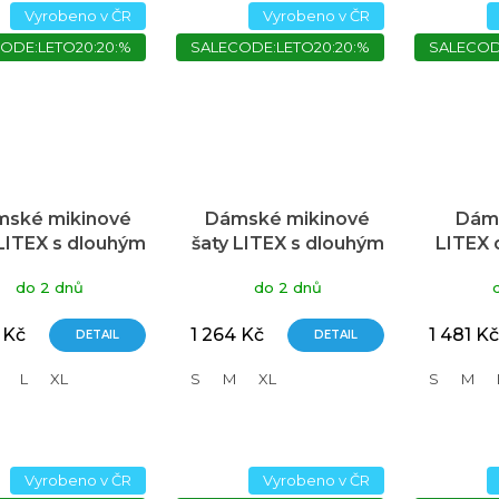
Vyrobeno v ČR
Vyrobeno v ČR
ODE:LETO20:20:%
SALECODE:LETO20:20:%
SALECOD
ské mikinové
Dámské mikinové
Dáms
 LITEX s dlouhým
šaty LITEX s dlouhým
LITEX 
kávem růžové
rukávem zelené
do 2 dnů
do 2 dnů
 Kč
1 264 Kč
1 481 Kč
DETAIL
DETAIL
L
XL
S
M
XL
S
M
Vyrobeno v ČR
Vyrobeno v ČR