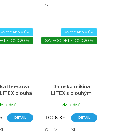
L
S
Vyrobeno v ČR
Vyrobeno v ČR
E:LETO20:20:%
SALECODE:LETO20:20:%
á fleecová
Dámská mikina
 LITEX dlouhá
LITEX s dlouhým
p hořčicová
rukávem hnědá
do 2 dnů
do 2 dnů
č
1 006 Kč
DETAIL
DETAIL
XL
S
M
L
XL