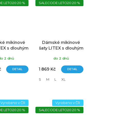
E:LETO20:20:%
SALECODE:LETO20:20:%
é mikinové
Dámské mikinové
TEX s dlouhým
šaty LITEX s dlouhým
vem černé
rukávem
do 2 dnů
do 2 dnů
č
1 869 Kč
DETAIL
DETAIL
S
M
L
XL
Vyrobeno v ČR
Vyrobeno v ČR
E:LETO20:20:%
SALECODE:LETO20:20:%