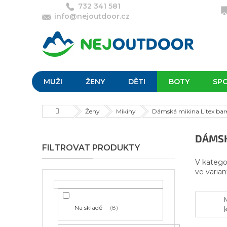
Přejít
732 341 581
na
info@nejoutdoor.cz
obsah
MUŽI
ŽENY
DĚTI
BOTY
SP
Domů
Ženy
Mikiny
Dámská mikina Litex ba
P
DÁMSK
o
s
V katego
t
ve varian
r
a
n
Na skladě
8
n