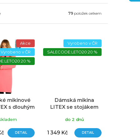
ě
79
položek celkem
Akce
Vyrobeno v ČR
Vyrobeno v ČR
SALECODE:LETO20:20:%
E:LETO20:20:%
é mikinové
Dámská mikina
TEX s dlouhým
LITEX se stojákem
vem růžové
černá
Skladem
do 2 dnů
Kč
1 349 Kč
DETAIL
DETAIL