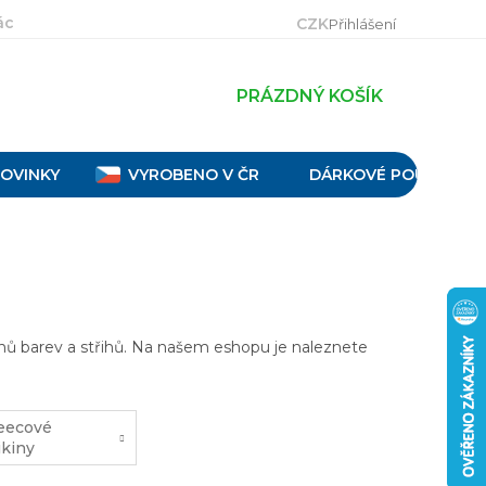
ácení, výměna a reklamace
Velikostní tabulky
Obch
CZK
Přihlášení
PRÁZDNÝ KOŠÍK
OVINKY
VYROBENO V ČR
DÁRKOVÉ POUKAZY
nů barev a střihů. Na našem eshopu je naleznete
eecové
kiny