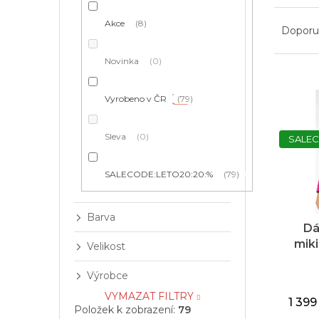
í
Ř
p
Akce
8
a
a
Doporu
z
n
e
e
Novinka
0
n
l
V
í
ý
Vyrobeno v ČR
79
p
p
r
i
Sleva
0
o
SALEC
s
d
p
u
r
SALECODE:LETO20:20:%
79
k
o
t
d
ů
Barva
u
Dá
k
miki
Velikost
t
ů
Výrobce
VYMAZAT FILTRY
1 399
Položek k zobrazení:
79