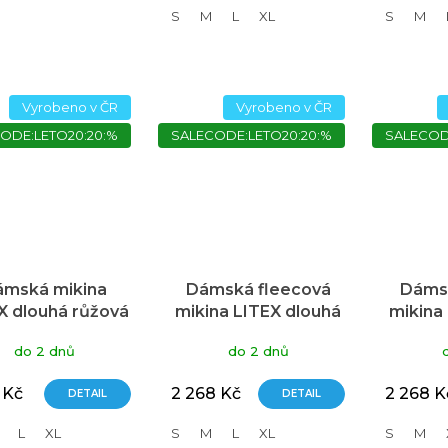
S
M
L
XL
S
M
Vyrobeno v ČR
Vyrobeno v ČR
ODE:LETO20:20:%
SALECODE:LETO20:20:%
SALECOD
ámská mikina
Dámská fleecová
Dámsk
X dlouhá růžová
mikina LITEX dlouhá
mikina
na zip černá
na zi
do 2 dnů
do 2 dnů
 Kč
2 268 Kč
2 268 K
DETAIL
DETAIL
L
XL
S
M
L
XL
S
M