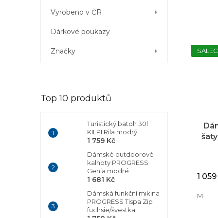
Vyrobeno v ČR
Dárkové poukazy
Značky
SALEC
Top 10 produktů
Turistický batoh 30l
Dám
KILPI Rila modrý
šaty
1 759 Kč
Dámské outdoorové
kalhoty PROGRESS
Genia modré
1 059
1 681 Kč
Dámská funkční mikina
M
PROGRESS Tispa Zip
fuchsie/švestka