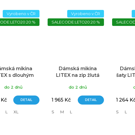
hvězdiček.
Vyrobeno v ČR
Vyrobeno v ČR
ODE:LETO20:20:%
SALECODE:LETO20:20:%
SALECOD
ámská mikina
Dámská mikina
Dámsk
TEX s dlouhým
LITEX na zip žlutá
šaty LI
ukávem bílá
ruká
do 2 dnů
do 2 dnů
 Kč
1 965 Kč
1 264 K
DETAIL
DETAIL
L
XL
S
M
L
S
L