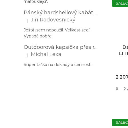
"nafouklejší".
SALEC
Pánský hardshellový kabát HUSKY Nestia M zelený
Jiří Radovesnický
|
Hodnocení produktu je 5 z 5 hvězdiček.
Ještě jsem nepoužil. Velikost sedí.
Vypadá dobře.
Outdoorová kapsička přes rameno PROGRESS Corss Body černá
D
LIT
Michal Lexa
|
Hodnocení produktu je 5 z 5 hvězdiček.
Super taška na doklady a cennosti.
2 20
S
X
SALEC