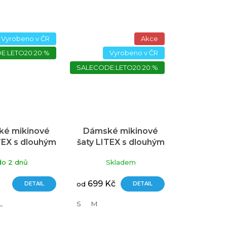
Vyrobeno v ČR
Akce
E:LETO20:20:%
Vyrobeno v ČR
SALECODE:LETO20:20:%
é mikinové
Dámské mikinové
TEX s dlouhým
šaty LITEX s dlouhým
em červené
rukávem barevné
do 2 dnů
Skladem
699 Kč
DETAIL
od
DETAIL
L
S
M