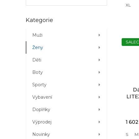
XL
Přeskočit
Kategorie
kategorie
Muži
SALEC
Ženy
Děti
Boty
Sporty
D
LITE
Vybavení
Doplňky
1 602
Výprodej
Novinky
S
M