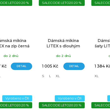
ODE:LETO20:20:%
SALECODE:LETO20:20:%
SALECOD
ámská mikina
Dámská mikina
Dámsk
EX na zip černá
LITEX s dlouhým
šaty LI
rukávem béžová
ruká
do 2 dnů
do 2 dnů
7 Kč
1 005 Kč
1 384 K
DETAIL
DETAIL
L
S
L
XL
XL
Vyrobeno v ČR
Vyrobeno v ČR
ODE:LETO20:20:%
SALECODE:LETO20:20:%
SALECOD