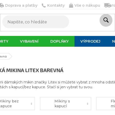
Doprava a platby
Kontakty
Vše o nákupu
Vr
ORTY
VYBAVENÍ
DOPLŇKY
VÝPRODEJ
N
revná
Á MIKINA LITEX BAREVNÁ
rii dámských mikin značky Litex si můžete vybrat z mnoha odstí
tách s kapucí/bez kapuce. Stačí si jen vybrat tu svou.
Mikiny bez
Mikiny s
Fl
kapuce
kapucí
mi