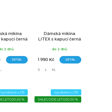
ká mikina
Dámská mikina
 kapucí černá
LITEX s kapucí černá
do 2 dnů
do 2 dnů
č
1 990 Kč
DETAIL
DETAIL
L
S
L
XL
Vyrobeno v ČR
Vyrobeno v ČR
E:LETO20:20:%
SALECODE:LETO20:20:%