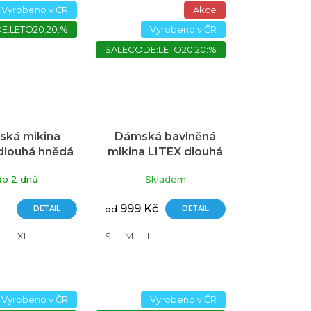
Vyrobeno v ČR
Akce
E:LETO20:20:%
Vyrobeno v ČR
SALECODE:LETO20:20:%
ká mikina
Dámská bavlněná
dlouhá hnědá
mikina LITEX dlouhá
modrá
do 2 dnů
Skladem
999 Kč
DETAIL
od
DETAIL
L
XL
S
M
L
Vyrobeno v ČR
Vyrobeno v ČR