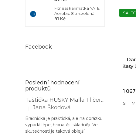
Fitness karimatka YATE
SALEC
Aerobic 8 tm.zelená
91 Kč
Facebook
Dám
šaty
ru
Poslední hodnocení
produktů
1 067
Taštička HUSKY Malla 1 l černá
S
M
Jana Škodová
|
Hodnocení produktu je 3 z 5 hvězdiček.
Brašnička je praktická, ale na obrázku
vypadá lépe, hranatěji, skladněji. Ve
skutečnosti je taková oblejší,