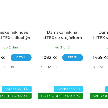
ské mikinové
Dámská mikina
Dáms
 LITEX s dlouhým
LITEX se stojáčkem
LITEX s
ukávem černé
zelená
do 2 dnů
do 2 dnů
 Kč
1 082 Kč
1 639 K
DETAIL
DETAIL
L
XL
S
M
L
S
M
Vyrobeno v ČR
Vyrobeno v ČR
ODE:LETO20:20:%
SALECODE:LETO20:20:%
SALECOD