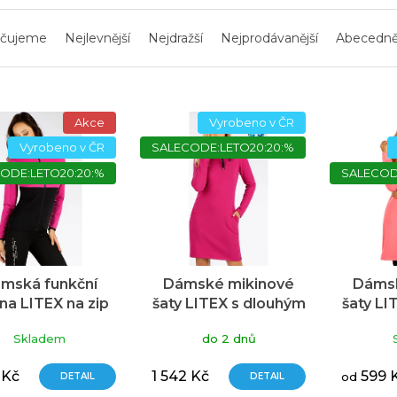
čujeme
Nejlevnější
Nejdražší
Nejprodávanější
Abecedn
Akce
Vyrobeno v ČR
Vyrobeno v ČR
SALECODE:LETO20:20:%
ODE:LETO20:20:%
SALECOD
mská funkční
Dámské mikinové
Dámsk
na LITEX na zip
šaty LITEX s dlouhým
šaty LI
růžová
rukávem růžové
ruká
Skladem
do 2 dnů
 Kč
1 542 Kč
599 
DETAIL
DETAIL
od