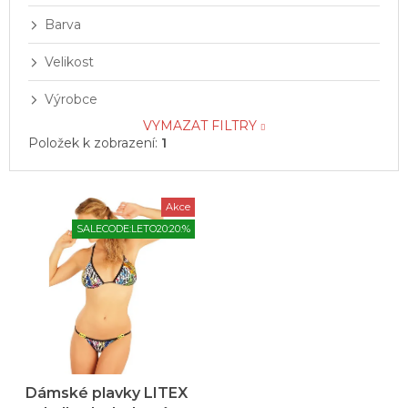
Barva
Velikost
Výrobce
VYMAZAT FILTRY
Položek k zobrazení:
1
V
Akce
ý
SALECODE:LETO20:20:%
p
i
s
p
r
o
d
u
Dámské plavky LITEX
k