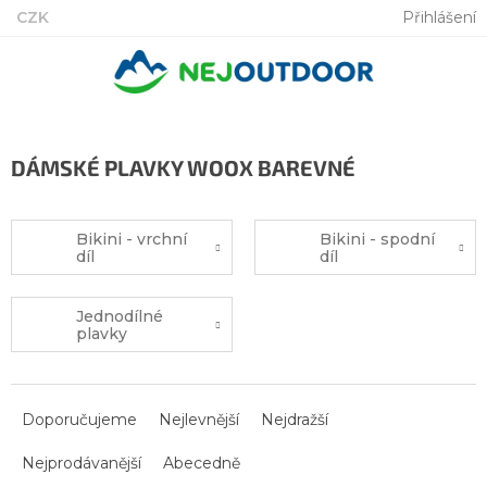
Přejít
CZK
Přihlášení
na
obsah
DÁMSKÉ PLAVKY WOOX BAREVNÉ
Bikini - vrchní
Bikini - spodní
díl
díl
Jednodílné
plavky
Ř
a
Doporučujeme
Nejlevnější
Nejdražší
z
Nejprodávanější
Abecedně
e