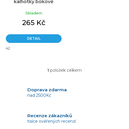
kalhotky bokové
t
ů
Skladem
265 Kč
DETAIL
42
1
položek celkem
O
v
l
á
Doprava zdarma
d
nad 2500Kč
a
c
í
Recenze zákazníků
p
tisíce ověřených recenzí
r
v