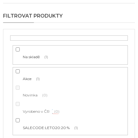
n
í
p
r
o
d
u
k
t
Na skladě
1
ů
Akce
1
Novinka
0
Vyrobeno v ČR
0
SALECODE:LETO20:20:%
1