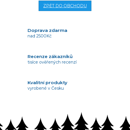
ZPĚT DO OBCHODU
Doprava zdarma
nad 2500Kč
Recenze zákazníků
tisíce ověřených recenzí
Kvalitní produkty
vyrobené v Česku
Vrácení zboží
bez problémů do 14 dnů