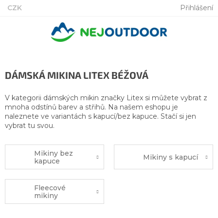
Přejít
CZK
Přihlášení
na
obsah
DÁMSKÁ MIKINA LITEX BÉŽOVÁ
V kategorii dámských mikin značky Litex si můžete vybrat z
mnoha odstínů barev a střihů. Na našem eshopu je
naleznete ve variantách s kapucí/bez kapuce. Stačí si jen
vybrat tu svou.
Mikiny bez
Mikiny s kapucí
kapuce
Fleecové
mikiny