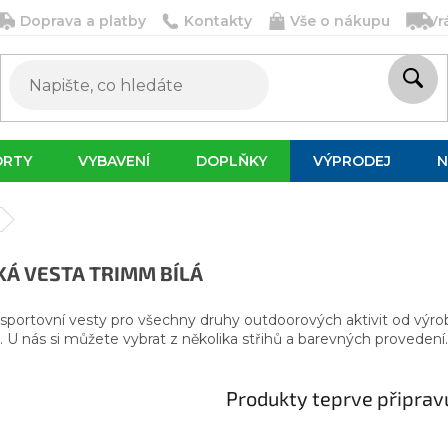
Doprava a platby
Kontakty
Vše o nákupu
Vr
ORTY
VYBAVENÍ
DOPLŇKY
VÝPRODEJ
N
Á VESTA TRIMM BÍLÁ
portovní vesty pro všechny druhy outdoorových aktivit od výrob
. U nás si můžete vybrat z několika střihů a barevných provedení.
Produkty teprve připrav