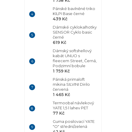
1 758 Kč
Pánské bavlněné triko
KILPI Base černé
439 Kč
Dámské cyklokalhotky
SENSOR Cyklo basic
černé
619 Kč
Dámský softshellový
kabát UNUO s
fleecem Street, Černá,
Podzimní bobule
1 759 Kč
Pánská primaloft
mikina SILVINI Dirilo
červená
1 465 Kč
Termoobal návlekový
YATE 1,5 l lahev PET
77 Kč
Guma posilovací YATE
"O" střední/zelená
42 Kč