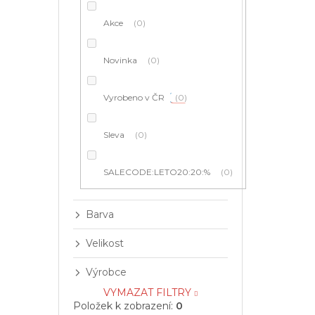
í
p
Akce
0
a
n
e
Novinka
0
l
Vyrobeno v ČR
0
Sleva
0
SALECODE:LETO20:20:%
0
Barva
Velikost
Výrobce
VYMAZAT FILTRY
Položek k zobrazení:
0