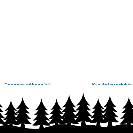
Recenze zákazníků
Kvalitní produkty
tisíce ověřených recenzí
vyrobené v Česku