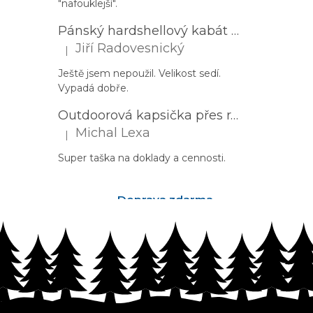
"nafouklejší".
Pánský hardshellový kabát HUSKY Nestia M zelený
Jiří Radovesnický
|
Hodnocení produktu je 5 z 5 hvězdiček.
Ještě jsem nepoužil. Velikost sedí.
Vypadá dobře.
Outdoorová kapsička přes rameno PROGRESS Corss Body černá
Michal Lexa
|
Hodnocení produktu je 5 z 5 hvězdiček.
Super taška na doklady a cennosti.
Doprava zdarma
nad 2500Kč
Z