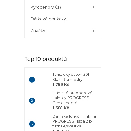
Vyrobeno v ČR
Dárkové poukazy
Značky
Top 10 produktů
Turistický batoh 30l
KILPI Rila modrý
1 759 Kč
Dámské outdoorové
kalhoty PROGRESS
Genia modré
1 681 Kč
Dámská funkční mikina
PROGRESS Tispa Zip
fuchsie/švestka