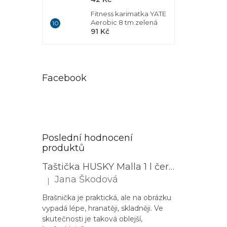
Fitness karimatka YATE
Aerobic 8 tm.zelená
91 Kč
Facebook
Poslední hodnocení
produktů
Taštička HUSKY Malla 1 l černá
Jana Škodová
|
Hodnocení produktu je 3 z 5 hvězdiček.
Brašnička je praktická, ale na obrázku
vypadá lépe, hranatěji, skladněji. Ve
skutečnosti je taková oblejší,