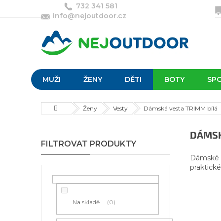
Přejít
732 341 581
na
info@nejoutdoor.cz
obsah
MUŽI
ŽENY
DĚTI
BOTY
SP
Domů
Ženy
Vesty
Dámská vesta TRIMM bílá
P
DÁMSK
o
s
Dámské s
t
praktické
r
a
n
Na skladě
0
n