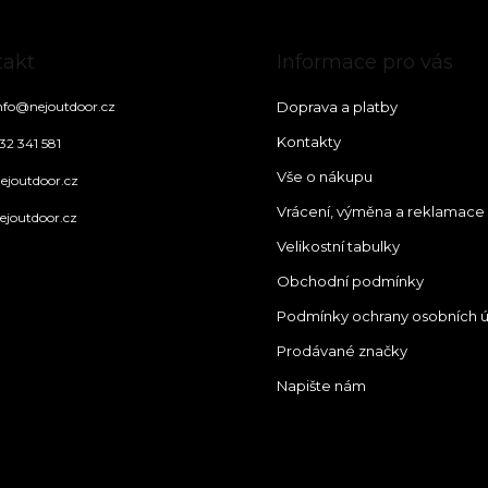
takt
Informace pro vás
nfo
@
nejoutdoor.cz
Doprava a platby
Kontakty
32 341 581
Vše o nákupu
ejoutdoor.cz
Vrácení, výměna a reklamace
ejoutdoor.cz
Velikostní tabulky
Obchodní podmínky
Podmínky ochrany osobních 
Prodávané značky
Napište nám