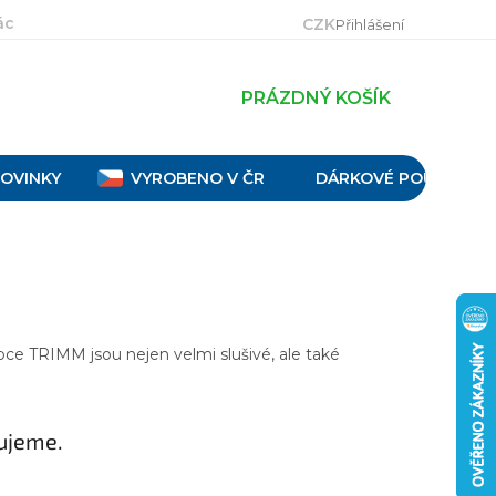
ácení, výměna a reklamace
Velikostní tabulky
Obch
CZK
Přihlášení
PRÁZDNÝ KOŠÍK
OVINKY
VYROBENO V ČR
DÁRKOVÉ POUKAZY
ce TRIMM jsou nejen velmi slušivé, ale také
ujeme.