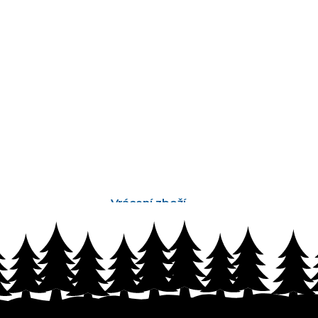
Vrácení zboží
bez problémů do 14 dnů